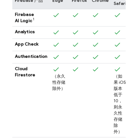
Firebase 产品
Edge
Firefox
Chrome
Saf
Safari
Firebase
1
AI Logic
Analytics
App Check
Authentication
Cloud
Firestore
（永久
（如
性存储
果 iOS
除外）
版本
低于
10，
则永
久性
存储
除
外）