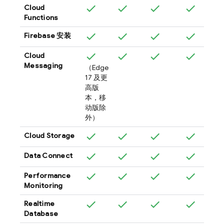
Cloud
Functions
Firebase
安装
Cloud
Messaging
（Edge
17 及更
高版
本，移
动版除
外）
Cloud Storage
Data Connect
Performance
Monitoring
Realtime
Database