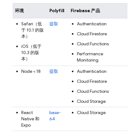
环境
Polyfill
Firebase 产品
Safari（低
提取
Authentication
于 10.1 的版
Cloud Firestore
本）
Cloud Functions
iOS（低于
10.3 的版
Performance
本）
Monitoring
Node < 18
提取
Authentication
Cloud Firestore
Cloud Functions
Cloud Storage
React
base-
Cloud Storage
Native 和
64
Expo