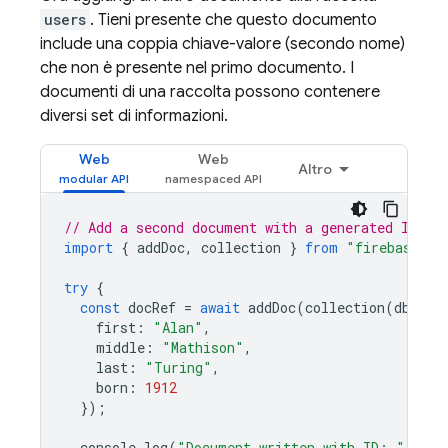
users
. Tieni presente che questo documento
include una coppia chiave-valore (secondo nome)
che non è presente nel primo documento. I
documenti di una raccolta possono contenere
diversi set di informazioni.
Web
Web
Altro
// Add a second document with a generated ID.
import
{
addDoc
,
collection
}
from
"firebase/fi
try
{
const
docRef
=
await
addDoc
(
collection
(
db
,
"u
first
:
"Alan"
,
middle
:
"Mathison"
,
last
:
"Turing"
,
born
:
1912
});
console
.
log
(
"Document written with ID: "
,
doc