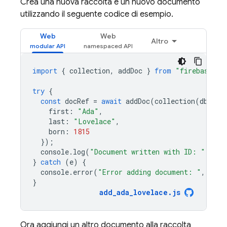
Crea una nuova raccolta e un nuovo documento
utilizzando il seguente codice di esempio.
Web
Web
Altro
import
{
collection
,
addDoc
}
from
"firebase/fi
try
{
const
docRef
=
await
addDoc
(
collection
(
db
,
"u
first
:
"Ada"
,
last
:
"Lovelace"
,
born
:
1815
});
console
.
log
(
"Document written with ID: "
,
doc
}
catch
(
e
)
{
console
.
error
(
"Error adding document: "
,
e
);
}
add_ada_lovelace
.
js
Ora aggiungi un altro documento alla raccolta