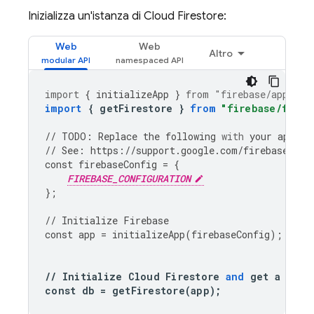
Inizializza un'istanza di
Cloud Firestore
:
Web
Web
Altro
import
{
initializeApp
}
from
"firebase/app"
;
import
{
getFirestore
}
from
"firebase/fires
//
TODO
:
Replace
the
following
with
your
app
's 
//
See
:
https
:
//
support
.
google
.
com
/
firebase
/
ans
const
firebaseConfig
=
{
FIREBASE_CONFIGURATION
};
//
Initialize
Firebase
const
app
=
initializeApp
(
firebaseConfig
);
//
Initialize
Cloud
Firestore
and
get
a
refe
const
db
=
getFirestore
(
app
);