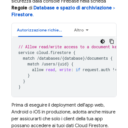
sicurezza dalla console Firebase nella scheda
Regole
di
Database e spazio di archiviazione
>
Firestore
.
Autorizzazione richiesta
Altro
// Allow read/write access to a document keyed 
service
cloud
.
firestore
{
match
/
databases
/
{
database
}
/
documents
{
match
/
users
/
{
uid
}
{
allow
read
,
write
:
if
request
.
auth
!
=
nul
}
}
}
Prima di eseguire il deployment dell'app web,
Android o iOS in produzione, adotta anche misure
per assicurarti che solo i client della tua app
possano accedere ai tuoi dati
Cloud Firestore
.