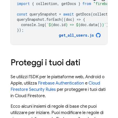
import
{
collection
,
getDocs
}
from
"firebase/f
const
querySnapshot
=
await
getDocs
(
collection
(
querySnapshot
.
forEach
((
doc
)
=
>
{
console
.
log
(
`
${
doc
.
id
}
 => 
${
doc
.
data
()
}
`
);
});
get_all_users
.
js
Proteggi i tuoi dati
Se utilizzi l'SDK per le piattaforme web, Android o
Apple, utilizza
Firebase Authentication
e
Cloud
Firestore
Security Rules
per proteggere i tuoi dati
in
Cloud Firestore
.
Ecco alcuni insiemi di regole di base che puoi
utilizzare per iniziare. Puoi modificare le regole di