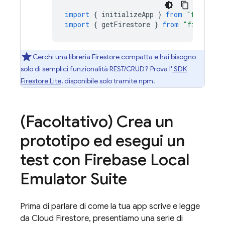
import
{
initializeApp
}
from
"firebase
import
{
getFirestore
}
from
"firebase/
Cerchi una libreria Firestore compatta e hai bisogno
solo di semplici funzionalità REST/CRUD? Prova l'
SDK
Firestore Lite
, disponibile solo tramite npm.
(Facoltativo) Crea un
prototipo ed esegui un
test con
Firebase Local
Emulator Suite
Prima di parlare di come la tua app scrive e legge
da
Cloud Firestore
, presentiamo una serie di