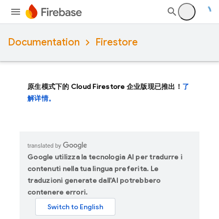
Documentation
Firestore
原生模式下的 Cloud Firestore 企业版现已推出！
了
解详情。
Google utilizza la tecnologia AI per tradurre i
contenuti nella tua lingua preferita. Le
traduzioni generate dall'AI potrebbero
contenere errori.