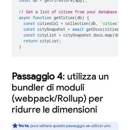
const
db
=
getFirestore
(
app
);
// Get a list of cities from your database
async
function
getCities
(
db
)
{
const
citiesCol
=
collection
(
db
,
'cities'
);
const
citySnapshot
=
await
getDocs
(
citiesCol
)
const
cityList
=
citySnapshot
.
docs
.
map
(
doc
=>
return
cityList
;
}
Passaggio 4
: utilizza un
bundler di moduli
(webpack
/
Rollup) per
ridurre le dimensioni
Nota
:
puoi saltare questo passaggio se utilizzi uno