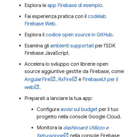
Esplora le
app Firebase di esempio
.
Fai esperienza pratica con il
codelab
Firebase Web
.
Esplora il
codice open source in GitHub
.
Esamina gli
ambienti supportati
per l'SDK
Firebase
JavaScript
.
Accelera lo sviluppo con librerie open
source aggiuntive gestite da Firebase, come
AngularFire
,
RxFire
e
FirebaseUI per il
web
.
Preparati a lanciare la tua app:
Configura
avvisi sul budget
per il tuo
progetto nella console
Google Cloud
.
Monitora la
dashboard Utilizzo e
fatturazione
nella console
Firebase