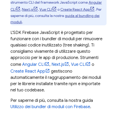
strumento CLI del framework JavaScript come
Angular
CLI
,
Next.js
,
Vue CLI
o
Create React App
. Per
saperne di più, consulta la nostra
guida al bundling dei
moduli
.
L'SDK
Firebase
JavaScript
è progettato per
funzionare con i bundler di moduli per rimuovere
qualsiasi codice inutilizzato (tree shaking). Ti
consigliamo vivamente di utilizzare questo
approccio per le app di produzione. Strumenti
come
Angular CLI
,
Next.js
,
Vue CLI
o
Create React App
gestiscono
automaticamente il raggruppamento dei moduli
per le librerie installate tramite npm e importate
nel tuo codebase.
Per saperne di più, consulta la nostra guida
Utilizzo dei bundler di moduli con Firebase
.