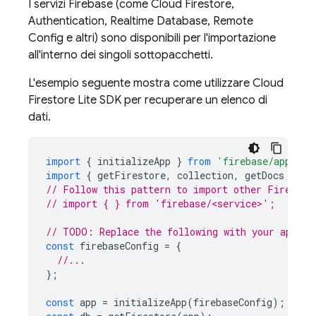
I servizi Firebase (come
Cloud Firestore
,
Authentication
,
Realtime Database
,
Remote
Config
e altri) sono disponibili per l'importazione
all'interno dei singoli sottopacchetti.
L'esempio seguente mostra come utilizzare
Cloud
Firestore
Lite SDK per recuperare un elenco di
dati.
import
{
initializeApp
}
from
'firebase/app'
;
import
{
getFirestore
,
collection
,
getDocs
}
fr
// Follow this pattern to import other Firebase
// import { } from 'firebase/<service>';
// TODO: Replace the following with your app's 
const
firebaseConfig
=
{
//...
};
const
app
=
initializeApp
(
firebaseConfig
);