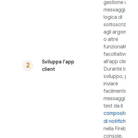
gestione dei
messaggi, la
logica di
sottoscrizione
agli argomenti
o altre
funzionalità
facoltative
all'app client.
Sviluppa l'app
Durante lo
client
sviluppo, puoi
inviare
facilmente
messaggi di
test da
il
compositore
di notifiche
nella
Firebase
console.