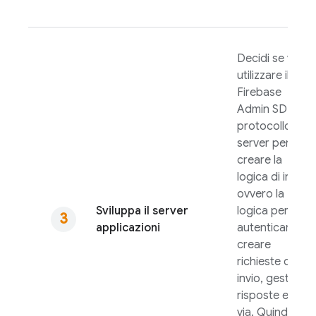
Decidi se vuoi
utilizzare il
Firebase
Admin SDK
o il
protocollo
server per
creare la
logica di invio,
ovvero la
Sviluppa il server
logica per
applicazioni
autenticare,
creare
richieste di
invio, gestire le
risposte e così
via. Quindi,