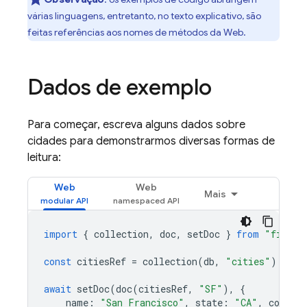
várias linguagens, entretanto, no texto explicativo, são
feitas referências aos nomes de métodos da Web
.
Dados de exemplo
Para começar, escreva alguns dados sobre
cidades para demonstrarmos diversas formas de
leitura:
Web
Web
Mais
import
{
collection
,
doc
,
setDoc
}
from
"fireba
const
citiesRef
=
collection
(
db
,
"cities"
);
await
setDoc
(
doc
(
citiesRef
,
"SF"
),
{
name
:
"San Francisco"
,
state
:
"CA"
,
country