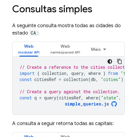
Consultas simples
A seguinte consulta mostra todas as cidades do
estado
CA
:
Web
Web
Mais
// Create a reference to the cities collection
import
{
collection
,
query
,
where
}
from
"fireb
const
citiesRef
=
collection
(
db
,
"cities"
);
// Create a query against the collection.
const
q
=
query
(
citiesRef
,
where
(
"state"
,
"=="
,
simple_queries
.
js
A consulta a seguir retorna todas as capitais:
Web
Web