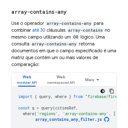
array-contains-any
Use o operador
array-contains-any
para
combinar
até 30
cláusulas
array-contains
no
mesmo campo utilizando um
OR
lógico. Uma
consulta
array-contains-any
retorna
documentos em que o campo especificado é uma
matriz que contém um ou mais valores de
comparação:
Web
Web
Mais
import
{
query
,
where
}
from
"firebase/firestor
const
q
=
query
(
citiesRef
,
where
(
'regions'
,
'array-contains-any'
,
[[
'wes
array_contains_any_filter
.
js