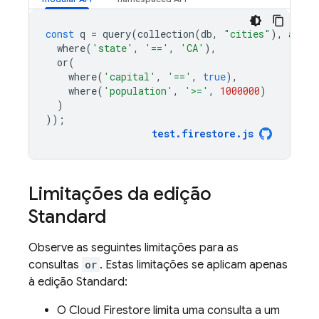
const
q
=
query
(
collection
(
db
,
"cities"
),
and
(
where
(
'state'
,
'=='
,
'CA'
),
or
(
where
(
'capital'
,
'=='
,
true
),
where
(
'population'
,
'>='
,
1000000
)
)
));
test
.
firestore
.
js
Limitações da edição
Standard
Observe as seguintes limitações para as
consultas
or
. Estas limitações se aplicam apenas
à edição Standard:
O
Cloud Firestore
limita uma consulta a um