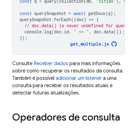
const
q
=
query
(
collection
(
db
,
"cities"
),
where
const
querySnapshot
=
await
getDocs
(
q
);
querySnapshot
.
forEach
((
doc
)
=
>
{
// doc.data() is never undefined for query do
console
.
log
(
doc
.
id
,
" => "
,
doc
.
data
());
});
get_multiple
.
js
Consulte
Receber dados
para mais informações
sobre como recuperar os resultados da consulta.
Também é possível
adicionar um listener
a uma
consulta para receber os resultados atuais e
detectar futuras atualizações.
Operadores de consulta