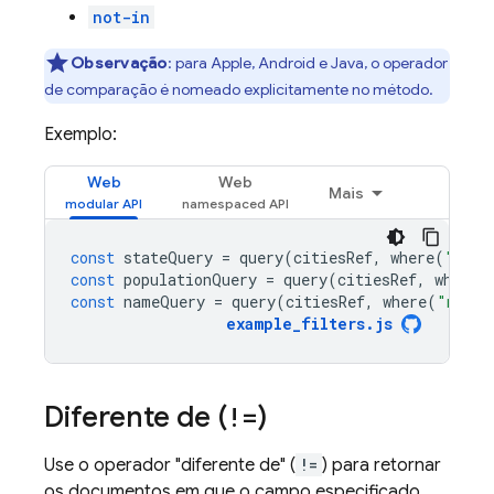
not-in
Observação
: para Apple, Android e Java, o operador
de comparação é nomeado explicitamente no método.
Exemplo:
Web
Web
Mais
const
stateQuery
=
query
(
citiesRef
,
where
(
"stat
const
populationQuery
=
query
(
citiesRef
,
where
(
const
nameQuery
=
query
(
citiesRef
,
where
(
"name"
example_filters
.
js
Diferente de (
!=
)
Use o operador "diferente de" (
!=
) para retornar
os documentos em que o campo especificado