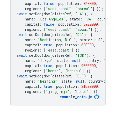
capital
:
false
,
population
:
860000
,
regions
:
[
"west_coast"
,
"norcal"
]
});
await
setDoc
(
doc
(
citiesRef
,
"LA"
),
{
name
:
"Los Angeles"
,
state
:
"CA"
,
country
:
capital
:
false
,
population
:
3900000
,
regions
:
[
"west_coast"
,
"socal"
]
});
await
setDoc
(
doc
(
citiesRef
,
"DC"
),
{
name
:
"Washington, D.C."
,
state
:
null
,
coun
capital
:
true
,
population
:
680000
,
regions
:
[
"east_coast"
]
});
await
setDoc
(
doc
(
citiesRef
,
"TOK"
),
{
name
:
"Tokyo"
,
state
:
null
,
country
:
"Japa
capital
:
true
,
population
:
9000000
,
regions
:
[
"kanto"
,
"honshu"
]
});
await
setDoc
(
doc
(
citiesRef
,
"BJ"
),
{
name
:
"Beijing"
,
state
:
null
,
country
:
"Ch
capital
:
true
,
population
:
21500000
,
regions
:
[
"jingjinji"
,
"hebei"
]
});
example_data
.
js