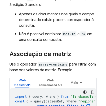
à edição Standard:
Apenas os documentos nos quais o campo
determinado existe podem corresponder à
consulta.
Não é possível combinar
not-in
e
!=
em
uma consulta composta.
Associação de matriz
Use o operador
array-contains
para filtrar com
base nos valores da matriz. Exemplo:
Web
Web
Mais
import
{
query
,
where
}
from
"firebase/firestor
const
q
=
query
(
citiesRef
,
where
(
"regions"
,
"ar
array_contains_filter
.
js