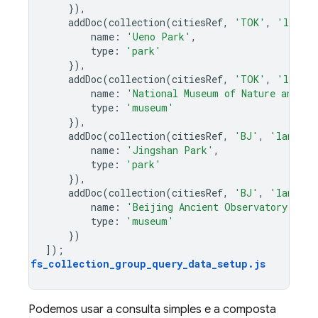
}),
addDoc
(
collection
(
citiesRef
,
'TOK'
,
'landma
name
:
'Ueno Park'
,
type
:
'park'
}),
addDoc
(
collection
(
citiesRef
,
'TOK'
,
'landma
name
:
'National Museum of Nature and Sc
type
:
'museum'
}),
addDoc
(
collection
(
citiesRef
,
'BJ'
,
'landmar
name
:
'Jingshan Park'
,
type
:
'park'
}),
addDoc
(
collection
(
citiesRef
,
'BJ'
,
'landmar
name
:
'Beijing Ancient Observatory'
,
type
:
'museum'
})
]);
fs_collection_group_query_data_setup
.
js
Podemos usar a consulta simples e a composta