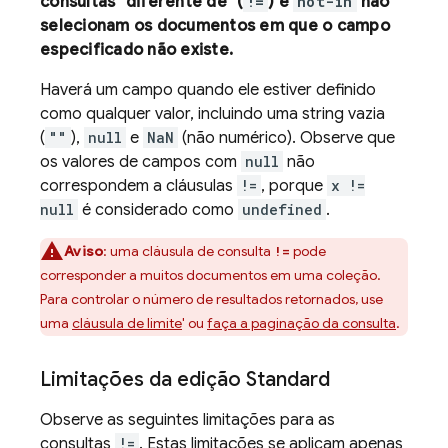
consultas "diferente de" (
!=
) e
not-in
não
selecionam os documentos em que o campo
especificado não existe.
Haverá um campo quando ele estiver definido
como qualquer valor, incluindo uma string vazia
(
""
),
null
e
NaN
(não numérico). Observe que
os valores de campos com
null
não
correspondem a cláusulas
!=
, porque
x !=
null
é considerado como
undefined
.
Aviso
: uma cláusula de consulta
pode
!=
corresponder a muitos documentos em uma coleção.
Para controlar o número de resultados retornados, use
uma
cláusula de limite
' ou
faça a paginação da consulta
.
Limitações da edição Standard
Observe as seguintes limitações para as
consultas
!=
. Estas limitações se aplicam apenas