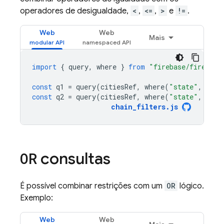
operadores de desigualdade,
<
,
<=
,
>
e
!=
.
Web
Web
Mais
import
{
query
,
where
}
from
"firebase/firestor
const
q1
=
query
(
citiesRef
,
where
(
"state"
,
"=="
const
q2
=
query
(
citiesRef
,
where
(
"state"
,
"=="
chain_filters
.
js
consultas
OR
É possível combinar restrições com um
OR
lógico.
Exemplo:
Web
Web