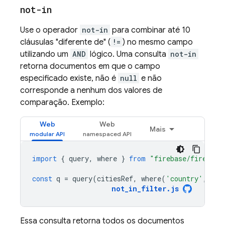
not-in
Use o operador
not-in
para combinar até 10
cláusulas "diferente de" (
!=
) no mesmo campo
utilizando um
AND
lógico. Uma consulta
not-in
retorna documentos em que o campo
especificado existe, não é
null
e não
corresponde a nenhum dos valores de
comparação. Exemplo:
Web
Web
Mais
import
{
query
,
where
}
from
"firebase/firestor
const
q
=
query
(
citiesRef
,
where
(
'country'
,
'no
not_in_filter
.
js
Essa consulta retorna todos os documentos