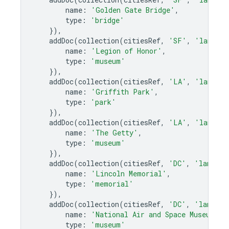
name
:
'Golden Gate Bridge'
,
type
:
'bridge'
}),
addDoc
(
collection
(
citiesRef
,
'SF'
,
'landmar
name
:
'Legion of Honor'
,
type
:
'museum'
}),
addDoc
(
collection
(
citiesRef
,
'LA'
,
'landmar
name
:
'Griffith Park'
,
type
:
'park'
}),
addDoc
(
collection
(
citiesRef
,
'LA'
,
'landmar
name
:
'The Getty'
,
type
:
'museum'
}),
addDoc
(
collection
(
citiesRef
,
'DC'
,
'landmar
name
:
'Lincoln Memorial'
,
type
:
'memorial'
}),
addDoc
(
collection
(
citiesRef
,
'DC'
,
'landmar
name
:
'National Air and Space Museum'
,
type
:
'museum'