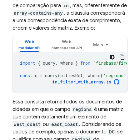
de comparação para
in
, mas, diferentemente de
array-contains-any
, a cláusula corresponderá
a uma correspondência exata de comprimento,
ordem e valores de matriz. Exemplo:
Web
Web
Mais
import
{
query
,
where
}
from
"firebase/firestor
const
q
=
query
(
citiesRef
,
where
(
'regions'
,
'in
in_filter_with_array
.
js
Essa consulta retorna todos os documentos de
cidades em que o campo
regions
é uma matriz
que contém exatamente um elemento de
west_coast
ou
east_coast
. Considerando os
dados de exemplo, apenas o documento
DC
se
qualifica com seu campo
regions
de