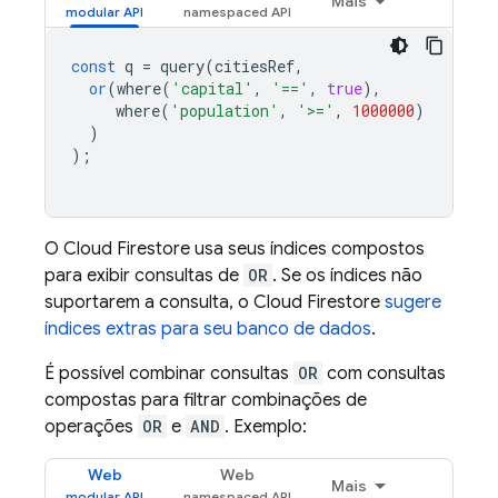
Mais
const
q
=
query
(
citiesRef
,
or
(
where
(
'capital'
,
'=='
,
true
),
where
(
'population'
,
'>='
,
1000000
)
)
);
O
Cloud Firestore
usa seus índices compostos
para exibir consultas de
OR
. Se os índices não
suportarem a consulta, o
Cloud Firestore
sugere
índices extras para seu banco de dados
.
É possível combinar consultas
OR
com consultas
compostas para filtrar combinações de
operações
OR
e
AND
. Exemplo:
Web
Web
Mais