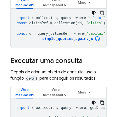
Mais
import
{
collection
,
query
,
where
}
from
"fireb
const
citiesRef
=
collection
(
db
,
"cities"
);
const
q
=
query
(
citiesRef
,
where
(
"capital"
,
"==
simple_queries_again
.
js
Executar uma consulta
Depois de criar um objeto de consulta, use a
função
get()
para conseguir os resultados:
Web
Web
Mais
import
{
collection
,
query
,
where
,
getDocs
}
fr