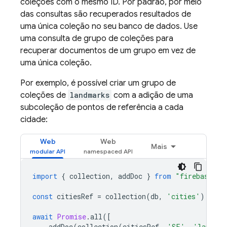
coleções com o mesmo ID. Por padrão, por meio
das consultas são recuperados resultados de
uma única coleção no seu banco de dados. Use
uma consulta de grupo de coleções para
recuperar documentos de um grupo em vez de
uma única coleção.
Por exemplo, é possível criar um grupo de
coleções de
landmarks
com a adição de uma
subcoleção de pontos de referência a cada
cidade:
Web
Web
Mais
import
{
collection
,
addDoc
}
from
"firebase/fi
const
citiesRef
=
collection
(
db
,
'cities'
);
await
Promise
.
all
([
addDoc
(
collection
(
citiesRef
,
'SF'
,
'landmar