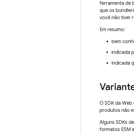
ferramenta de b
que os bundler
você não tiver 
Em resumo:
bem conhe
indicada 
indicada q
Variant
O SDK da Web d
produtos não es
Alguns SDKs de
formatos ESM e