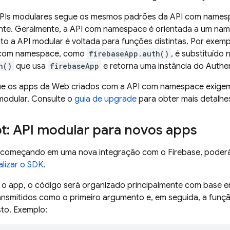
APIs modulares segue os mesmos padrões da API com names
ente. Geralmente, a API com namespace é orientada a um na
to a API modular é voltada para funções distintas. Por exe
 com namespace, como
firebaseApp.auth()
, é substituído
h()
que usa
firebaseApp
e retorna uma instância do
Authen
 que os apps da Web criados com a API com namespace exigem
modular. Consulte o
guia de upgrade
para obter mais detalhe
pt: API modular para novos apps
r começando em uma nova integração com o Firebase, poderá 
ializar o SDK
.
 o app, o código será organizado principalmente com base 
ansmitidos como o primeiro argumento e, em seguida, a funçã
sto. Exemplo: