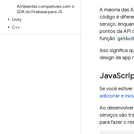
Ambientes compatíveis com o
A maioria das 
SDK do Firebase para JS
código é difer
Unity
serviço, enquan
C++
pontos da API
função
getAut
Isso significa
design de app 
Java
Scri
Se você estive
adicionar e inic
Ao desenvolver
serviços são tr
para fazer o re