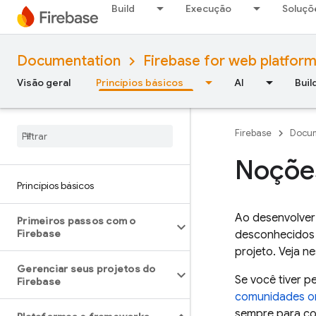
Build
Execução
Soluçõ
Documentation
Firebase for web platfor
Visão geral
Princípios básicos
AI
Buil
Firebase
Docum
Noções
Princípios básicos
Ao desenvolver
Primeiros passos com o
Firebase
desconhecidos 
projeto. Veja n
Gerenciar seus projetos do
Se você tiver 
Firebase
comunidades on
sempre para con