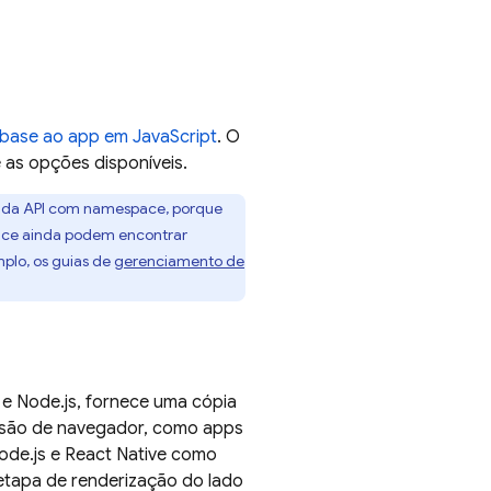
ebase ao app em JavaScript
. O
 as opções disponíveis.
s da API com namespace, porque
ace ainda podem encontrar
mplo, os guias de
gerenciamento de
e Node.js, fornece uma cópia
o são de navegador, como apps
Node.js e React Native como
etapa de renderização do lado