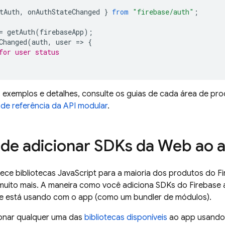
tAuth
,
onAuthStateChanged
}
from
"firebase/auth"
;
=
getAuth
(
firebaseApp
);
Changed
(
auth
,
user
=
>
{
for user status
s exemplos e detalhes, consulte os guias de cada área de pr
e referência da API modular
.
de adicionar SDKs da Web ao 
ece bibliotecas JavaScript para a maioria dos produtos do Fi
muito mais. A maneira como você adiciona SDKs do Firebas
e está usando com o app (como um bundler de módulos).
ionar qualquer uma das
bibliotecas disponíveis
ao app usando