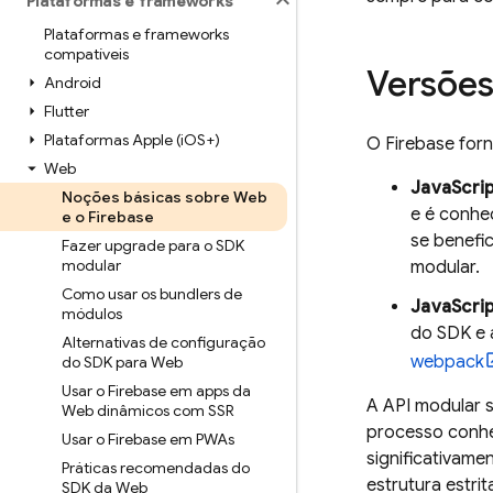
Plataformas e frameworks
Plataformas e frameworks
compatíveis
Versões
Android
Flutter
Plataformas Apple (i
OS+)
O Firebase for
Web
JavaScri
Noções básicas sobre Web
e é conhe
e o Firebase
se benefi
Fazer upgrade para o SDK
modular
modular.
Como usar os bundlers de
JavaScrip
módulos
do SDK e 
Alternativas de configuração
webpack
do SDK para Web
Usar o Firebase em apps da
A API modular 
Web dinâmicos com SSR
processo conhe
Usar o Firebase em PWAs
significativam
Práticas recomendadas do
estrutura estr
SDK da Web