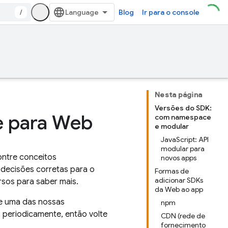
/
Blog
Ir para o console
Nesta página
Versões do SDK:
e para Web
com namespace
e modular
JavaScript: API
modular para
ontre conceitos
novos apps
decisões corretas para o
Formas de
adicionar SDKs
rsos para saber mais.
da Web ao app
se uma das nossas
npm
 periodicamente, então volte
CDN (rede de
fornecimento