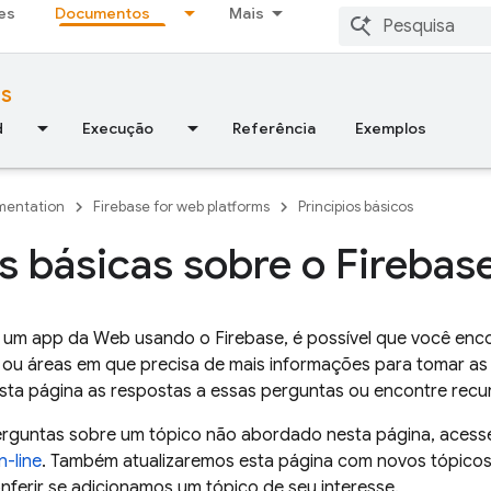
es
Documentos
Mais
ms
d
Execução
Referência
Exemplos
entation
Firebase for web platforms
Princípios básicos
 básicas sobre o Firebas
 um app da Web usando o Firebase, é possível que você enc
ou áreas em que precisa de mais informações para tomar as 
esta página as respostas a essas perguntas ou encontre recu
perguntas sobre um tópico não abordado nesta página, aces
-line
. Também atualizaremos esta página com novos tópicos
ferir se adicionamos um tópico de seu interesse.