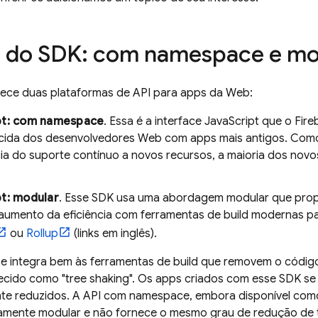
 do SDK: com namespace e mo
nece duas plataformas de API para apps da Web:
pt: com namespace
. Essa é a interface JavaScript que o Fi
cida dos desenvolvedores Web com apps mais antigos. Co
cia do suporte contínuo a novos recursos, a maioria dos novo
t: modular
. Esse SDK usa uma abordagem modular que pro
aumento da eficiência com ferramentas de build modernas p
ou
Rollup
(links em inglês).
se integra bem às ferramentas de build que removem o códig
cido como "tree shaking". Os apps criados com esse SDK se
ente reduzidos. A API com namespace, embora disponível co
itamente modular e não fornece o mesmo grau de redução de