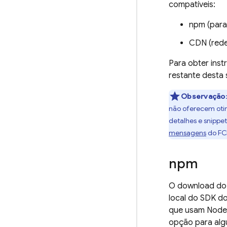
compatíveis:
npm (para
CDN (rede
Para obter ins
restante desta 
Observação
não oferecem oti
detalhes e snippe
mensagens
do
F
npm
O download do 
local do SDK d
que usam Node.j
opção para alg