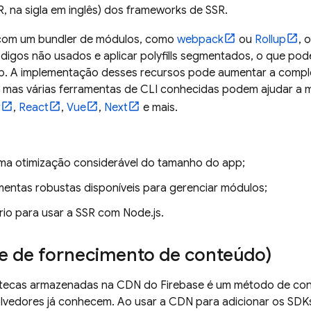
R, na sigla em inglês) dos frameworks de SSR.
com um bundler de módulos, como
webpack
ou
Rollup
, 
ódigos não usados e aplicar polyfills segmentados, o que po
. A implementação desses recursos pode aumentar a compl
, mas várias ferramentas de CLI conhecidas podem ajudar a m
r
,
React
,
Vue
,
Next
e mais.
ma otimização considerável do tamanho do app;
mentas robustas disponíveis para gerenciar módulos;
rio para usar a SSR com Node.js.
e de fornecimento de conteúdo)
iotecas armazenadas na CDN do Firebase é um método de con
lvedores já conhecem. Ao usar a CDN para adicionar os SDK