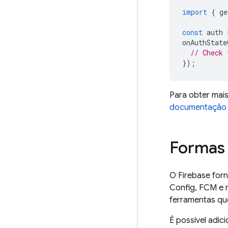
import
{
ge
const
auth
onAuthState
// Check 
});
Para obter mai
documentação d
Formas 
O Firebase forn
Config
,
FCM
e 
ferramentas qu
É possível adic