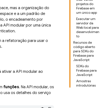
projetos do
pace, mas a organização do
Firebase em
um único app
mespace e a um padrão de
Executar um
mplo, o encadeamento por
servidor da
 na API modular por uma única
Web local para
tication
.
desenvolvimen
to
 a refatoração para usar o
Recursos de
s.
código aberto
para SDKs do
Firebase para
JavaScript
SDKs do
Firebase para
ativar a API modular ao
JavaScript
Amostras
introdutórias
em
funções
. Na API modular, os
o usa os detalhes do serviço