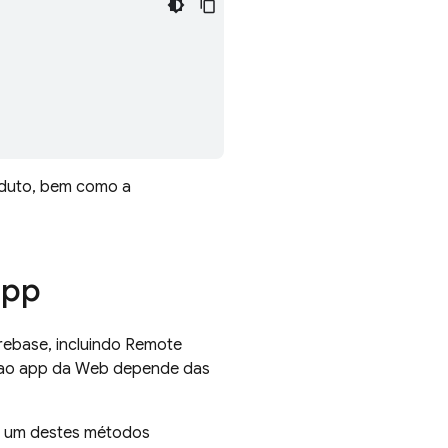
oduto, bem como a
app
rebase, incluindo
Remote
e ao app da Web depende das
 um destes métodos