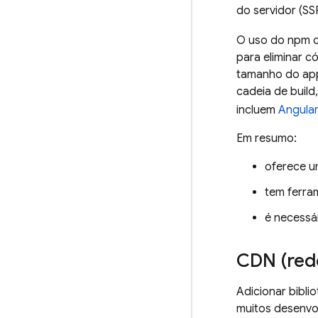
do servidor (SS
O uso do npm 
para eliminar c
tamanho do app
cadeia de build
incluem
Angula
Em resumo:
oferece u
tem ferra
é necessá
CDN (red
Adicionar bibl
muitos desenvo