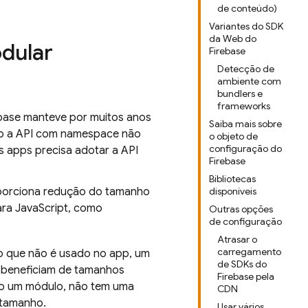
de conteúdo)
Variantes do SDK
da Web do
dular
Firebase
Detecção de
ambiente com
bundlers e
frameworks
rebase manteve por muitos anos
Saiba mais sobre
mo a API com namespace não
o objeto de
configuração do
s apps precisa adotar a API
Firebase
Bibliotecas
porciona redução do tamanho
disponíveis
ara JavaScript, como
Outras opções
de configuração
Atrasar o
carregamento
o que não é usado no app, um
de SDKs do
 beneficiam de tamanhos
Firebase pela
mo um módulo, não tem uma
CDN
 tamanho.
Usar vários