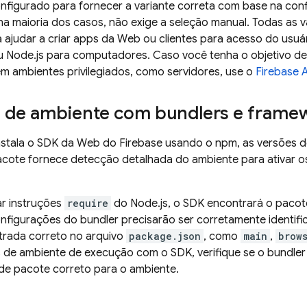
nfigurado para fornecer a variante correta com base na con
na maioria dos casos, não exige a seleção manual. Todas as 
 ajudar a criar apps da Web ou clientes para acesso do usuá
ou Node.js para computadores. Caso você tenha o objetivo de
em ambientes privilegiados, como servidores, use o
Firebase
A
 de ambiente com bundlers e frame
stala o SDK da Web do Firebase usando o npm, as versões do
pacote fornece detecção detalhada do ambiente para ativar o
ar instruções
require
do Node.js, o SDK encontrará o pacot
onfigurações do bundler precisarão ser corretamente identif
trada correto no arquivo
package.json
, como
main
,
brow
s de ambiente de execução com o SDK, verifique se o bundler
o de pacote correto para o ambiente.