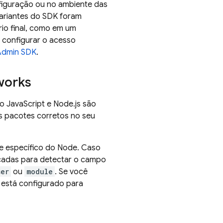
figuração ou no ambiente das
variantes do SDK foram
rio final, como em um
 configurar o acesso
dmin SDK
.
works
 JavaScript e Node.js são
s pacotes corretos no seu
e específico do Node. Caso
icadas para detectar o campo
ser
ou
module
. Se você
 está configurado para