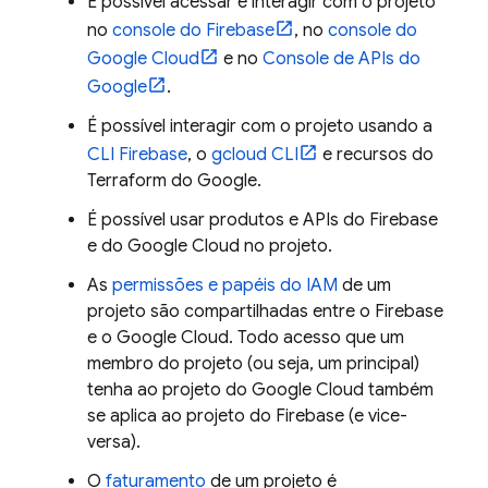
É possível acessar e interagir com o projeto
no
console do
Firebase
, no
console do
Google Cloud
e no
Console de APIs do
Google
.
É possível interagir com o projeto usando a
CLI
Firebase
, o
gcloud CLI
e recursos do
Terraform do Google.
É possível usar produtos e APIs do Firebase
e do
Google Cloud
no projeto.
As
permissões e papéis do IAM
de um
projeto são compartilhadas entre o Firebase
e o
Google Cloud
. Todo acesso que um
membro do projeto (ou seja, um principal)
tenha ao projeto do
Google Cloud
também
se aplica ao projeto do Firebase (e vice-
versa).
O
faturamento
de um projeto é