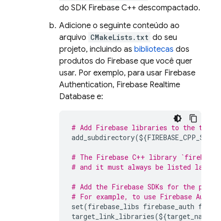
do SDK
Firebase
C++
descompactado.
Adicione o seguinte conteúdo ao
arquivo
CMakeLists.txt
do seu
projeto, incluindo as
bibliotecas
dos
produtos do Firebase que você quer
usar. Por exemplo, para usar
Firebase
Authentication
,
Firebase Realtime
Database
e:
# Add Firebase libraries to the targe
add_subdirectory
(
$
{
FIREBASE_CPP_SDK_D
# The Firebase C++ library `firebase_
# and it must always be listed last.
# Add the Firebase SDKs for the produ
# For example, to use 
Firebase Authen
set
(
firebase_libs
firebase_auth
fireb
target_link_libraries
(
$
{
target_name
}