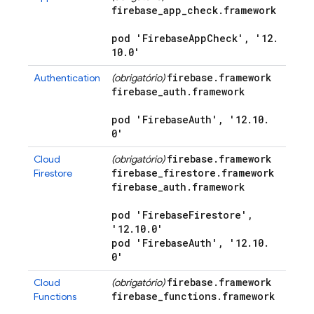
firebase
_
app
_
check
.
framework
pod 'Firebase
App
Check'
,
'12
.
10
.
0'
firebase
.
framework
Authentication
(obrigatório)
firebase
_
auth
.
framework
pod 'Firebase
Auth'
,
'12
.
10
.
0'
firebase
.
framework
Cloud
(obrigatório)
firebase
_
firestore
.
framework
Firestore
firebase
_
auth
.
framework
pod 'Firebase
Firestore'
,
'12
.
10
.
0'
pod 'Firebase
Auth'
,
'12
.
10
.
0'
firebase
.
framework
Cloud
(obrigatório)
firebase
_
functions
.
framework
Functions