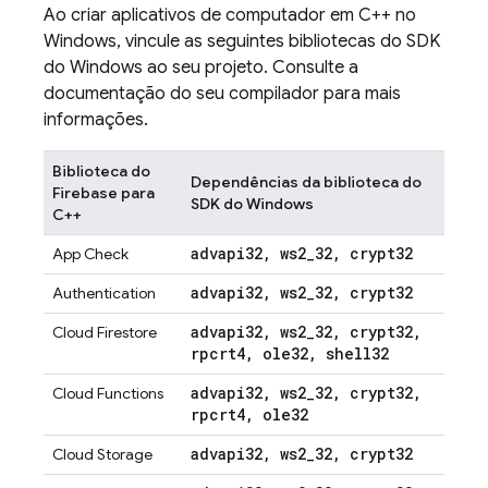
Ao criar aplicativos de computador em C++ no
Windows, vincule as seguintes bibliotecas do SDK
do Windows ao seu projeto. Consulte a
documentação do seu compilador para mais
informações.
Biblioteca do
Dependências da biblioteca do
Firebase para
SDK do Windows
C++
advapi32
,
ws2
_
32
,
crypt32
App Check
advapi32
,
ws2
_
32
,
crypt32
Authentication
advapi32
,
ws2
_
32
,
crypt32
,
Cloud Firestore
rpcrt4
,
ole32
,
shell32
advapi32
,
ws2
_
32
,
crypt32
,
Cloud Functions
rpcrt4
,
ole32
advapi32
,
ws2
_
32
,
crypt32
Cloud Storage