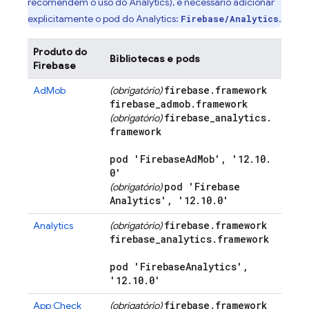
recomendem o uso do
Analytics
), é necessário adicionar
explicitamente o pod do
Analytics
:
.
Firebase/Analytics
Produto do
Bibliotecas e pods
Firebase
firebase
.
framework
AdMob
(obrigatório)
firebase
_
admob
.
framework
firebase
_
analytics
.
(obrigatório)
framework
pod 'Firebase
Ad
Mob'
,
'12
.
10
.
0'
pod 'Firebase
(obrigatório)
Analytics'
,
'12
.
10
.
0'
firebase
.
framework
Analytics
(obrigatório)
firebase
_
analytics
.
framework
pod 'Firebase
Analytics'
,
'12
.
10
.
0'
firebase
.
framework
App Check
(obrigatório)