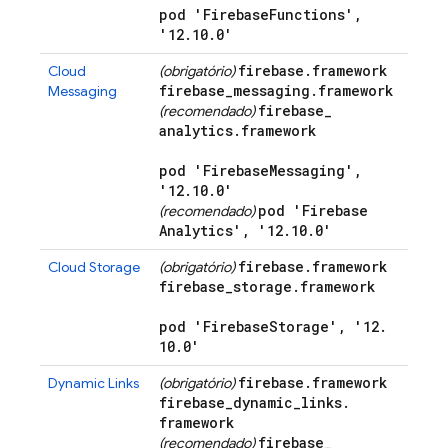
pod 'Firebase
Functions'
,
'12
.
10
.
0'
firebase
.
framework
Cloud
(obrigatório)
firebase
_
messaging
.
framework
Messaging
firebase
_
(recomendado)
analytics
.
framework
pod 'Firebase
Messaging'
,
'12
.
10
.
0'
pod 'Firebase
(recomendado)
Analytics'
,
'12
.
10
.
0'
firebase
.
framework
Cloud Storage
(obrigatório)
firebase
_
storage
.
framework
pod 'Firebase
Storage'
,
'12
.
10
.
0'
firebase
.
framework
Dynamic Links
(obrigatório)
firebase
_
dynamic
_
links
.
framework
firebase
_
(recomendado)