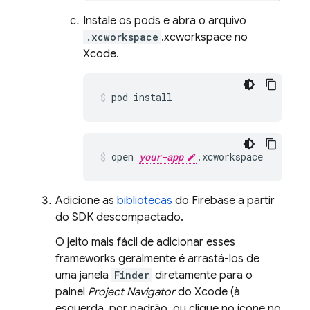
Instale os pods e abra o arquivo
.xcworkspace
.xcworkspace no
Xcode.
pod install
open 
your-app
.xcworkspace
Adicione as
bibliotecas
do Firebase a partir
do SDK descompactado.
O jeito mais fácil de adicionar esses
frameworks geralmente é arrastá-los de
uma janela
Finder
diretamente para o
painel
Project Navigator
do Xcode (à
esquerda, por padrão, ou clique no ícone no