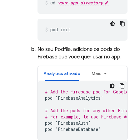
cd 
your-app-directory
pod init
No seu Podfile, adicione os pods do
Firebase que você quer usar no app.
Analytics
ativado
Mais
# Add the Firebase pod for 
Google Ana
pod
'
FirebaseAnalytics
'
# Add the pods for any other Firebase
# For example, to use 
Firebase Authen
pod
'
FirebaseAuth
'
pod
'
FirebaseDatabase
'