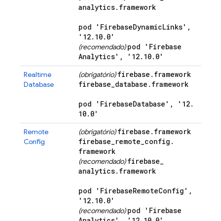
analytics
.
framework
pod 'Firebase
Dynamic
Links'
,
'12
.
10
.
0'
pod 'Firebase
(recomendado)
Analytics'
,
'12
.
10
.
0'
firebase
.
framework
Realtime
(obrigatório)
firebase
_
database
.
framework
Database
pod 'Firebase
Database'
,
'12
.
10
.
0'
firebase
.
framework
Remote
(obrigatório)
firebase
_
remote
_
config
.
Config
framework
firebase
_
(recomendado)
analytics
.
framework
pod 'Firebase
Remote
Config'
,
'12
.
10
.
0'
pod 'Firebase
(recomendado)
Analytics'
,
'12
.
10
.
0'