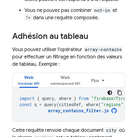
Vous ne pouvez pas combiner
not-in
et
!=
dans une requête composée.
Adhésion au tableau
Vous pouvez utiliser l'opérateur
array-contains
pour effectuer un filtrage en fonction des valeurs
de tableau. Exemple :
Web
Web
Plus
import
{
query
,
where
}
from
"firebase/firestor
const
q
=
query
(
citiesRef
,
where
(
"regions"
,
"ar
array_contains_filter
.
js
Cette requête renvoie chaque document
city
où