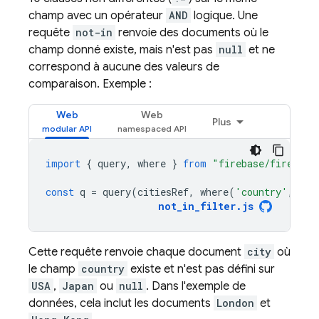
champ avec un opérateur
AND
logique. Une
requête
not-in
renvoie des documents où le
champ donné existe, mais n'est pas
null
et ne
correspond à aucune des valeurs de
comparaison. Exemple :
Web
Web
Plus
import
{
query
,
where
}
from
"firebase/firestor
const
q
=
query
(
citiesRef
,
where
(
'country'
,
'no
not_in_filter
.
js
Cette requête renvoie chaque document
city
où
le champ
country
existe et n'est pas défini sur
USA
,
Japan
ou
null
. Dans l'exemple de
données, cela inclut les documents
London
et