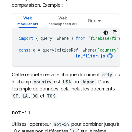
comparaison. Exemple :
Web
Web
Plus
import
{
query
,
where
}
from
"firebase/firestor
const
q
=
query
(
citiesRef
,
where
(
'country'
,
'in
in_filter
.
js
Cette requête renvoie chaque document
city
où
le champ
country
est
USA
ou
Japan
. Dans
l'exemple de données, cela inclut les documents
SF
,
LA
,
DC
et
TOK
.
not-in
Utilisez l'opérateur
not-in
pour combiner jusqu'à
10 clauses non différentes (
!=
) sur le même