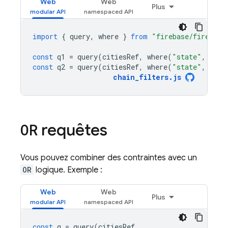
Web
Web
Plus
import
{
query
,
where
}
from
"firebase/firestor
const
q1
=
query
(
citiesRef
,
where
(
"state"
,
"=="
const
q2
=
query
(
citiesRef
,
where
(
"state"
,
"=="
chain_filters
.
js
requêtes
OR
Vous pouvez combiner des contraintes avec un
OR
logique. Exemple :
Web
Web
Plus
const
q
=
query
(
citiesRef
,