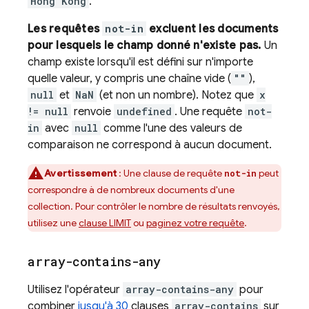
Hong Kong
.
Les requêtes
not-in
excluent les documents
pour lesquels le champ donné n'existe pas.
Un
champ existe lorsqu'il est défini sur n'importe
quelle valeur, y compris une chaîne vide (
""
),
null
et
NaN
(et non un nombre). Notez que
x
!= null
renvoie
undefined
. Une requête
not-
in
avec
null
comme l'une des valeurs de
comparaison ne correspond à aucun document.
Avertissement
: Une clause de requête
peut
not-in
correspondre à de nombreux documents d'une
collection. Pour contrôler le nombre de résultats renvoyés,
utilisez une
clause LIMIT
ou
paginez votre requête
.
array-contains-any
Utilisez l'opérateur
array-contains-any
pour
combiner
jusqu'à 30
clauses
array-contains
sur