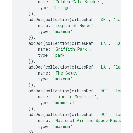
name
:
'Golden Gate Bridge'
,
type
:
'bridge'
}),
addDoc
(
collection
(
citiesRef
,
'SF'
,
'landmar
name
:
'Legion of Honor'
,
type
:
'museum'
}),
addDoc
(
collection
(
citiesRef
,
'LA'
,
'landmar
name
:
'Griffith Park'
,
type
:
'park'
}),
addDoc
(
collection
(
citiesRef
,
'LA'
,
'landmar
name
:
'The Getty'
,
type
:
'museum'
}),
addDoc
(
collection
(
citiesRef
,
'DC'
,
'landmar
name
:
'Lincoln Memorial'
,
type
:
'memorial'
}),
addDoc
(
collection
(
citiesRef
,
'DC'
,
'landmar
name
:
'National Air and Space Museum'
,
type
:
'museum'
}),