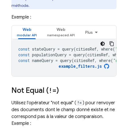
méthode.
Exemple :
Web
Web
Plus
const
stateQuery
=
query
(
citiesRef
,
where
(
"stat
const
populationQuery
=
query
(
citiesRef
,
where
(
const
nameQuery
=
query
(
citiesRef
,
where
(
"name"
example_filters
.
js
Not Equal (
!=
)
Utilisez l'opérateur "not equal" (
!=
) pour renvoyer
des documents dont le champ donné existe et ne
correspond pas à la valeur de comparaison.
Exemple :