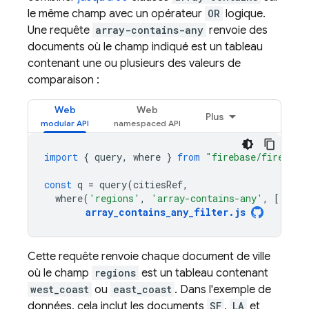
le même champ avec un opérateur
OR
logique.
Une requête
array-contains-any
renvoie des
documents où le champ indiqué est un tableau
contenant une ou plusieurs des valeurs de
comparaison :
Web
Web
Plus
import
{
query
,
where
}
from
"firebase/firestor
const
q
=
query
(
citiesRef
,
where
(
'regions'
,
'array-contains-any'
,
[[
'wes
array_contains_any_filter
.
js
Cette requête renvoie chaque document de ville
où le champ
regions
est un tableau contenant
west_coast
ou
east_coast
. Dans l'exemple de
données, cela inclut les documents
SF
,
LA
et