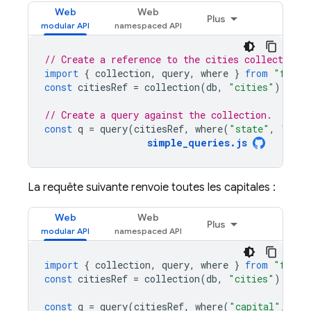
Web
Web
Plus
// Create a reference to the cities collection
import
{
collection
,
query
,
where
}
from
"fireb
const
citiesRef
=
collection
(
db
,
"cities"
);
// Create a query against the collection.
const
q
=
query
(
citiesRef
,
where
(
"state"
,
"=="
,
simple_queries
.
js
La requête suivante renvoie toutes les capitales :
Web
Web
Plus
import
{
collection
,
query
,
where
}
from
"fireb
const
citiesRef
=
collection
(
db
,
"cities"
);
const
q
=
query
(
citiesRef
,
where
(
"capital"
,
"==