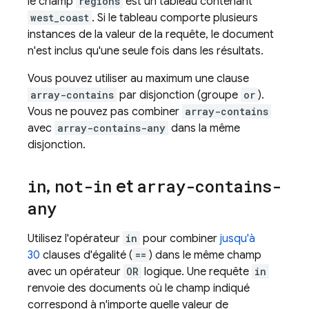
le champ
regions
est un tableau contenant
west_coast
. Si le tableau comporte plusieurs
instances de la valeur de la requête, le document
n'est inclus qu'une seule fois dans les résultats.
Vous pouvez utiliser au maximum une clause
array-contains
par disjonction (groupe
or
).
Vous ne pouvez pas combiner
array-contains
avec
array-contains-any
dans la même
disjonction.
in
,
not-in
et
array-contains-
any
Utilisez l'opérateur
in
pour combiner
jusqu'à
30
clauses d'égalité (
==
) dans le même champ
avec un opérateur
OR
logique. Une requête
in
renvoie des documents où le champ indiqué
correspond à n'importe quelle valeur de