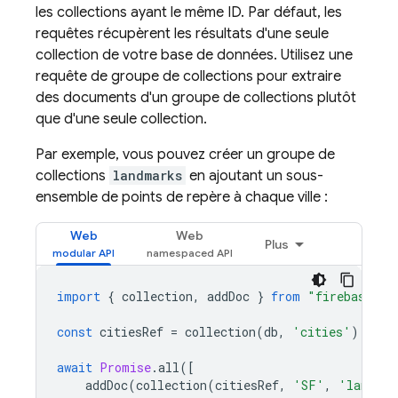
les collections ayant le même ID. Par défaut, les
requêtes récupèrent les résultats d'une seule
collection de votre base de données. Utilisez une
requête de groupe de collections pour extraire
des documents d'un groupe de collections plutôt
que d'une seule collection.
Par exemple, vous pouvez créer un groupe de
collections
landmarks
en ajoutant un sous-
ensemble de points de repère à chaque ville :
Web
Web
Plus
import
{
collection
,
addDoc
}
from
"firebase/fi
const
citiesRef
=
collection
(
db
,
'cities'
);
await
Promise
.
all
([
addDoc
(
collection
(
citiesRef
,
'SF'
,
'landmar