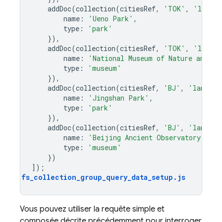
addDoc
(
collection
(
citiesRef
,
'TOK'
,
'landma
name
:
'Ueno Park'
,
type
:
'park'
}),
addDoc
(
collection
(
citiesRef
,
'TOK'
,
'landma
name
:
'National Museum of Nature and Sc
type
:
'museum'
}),
addDoc
(
collection
(
citiesRef
,
'BJ'
,
'landmar
name
:
'Jingshan Park'
,
type
:
'park'
}),
addDoc
(
collection
(
citiesRef
,
'BJ'
,
'landmar
name
:
'Beijing Ancient Observatory'
,
type
:
'museum'
})
]);
fs_collection_group_query_data_setup
.
js
Vous pouvez utiliser la requête simple et
composée décrite précédemment pour interroger