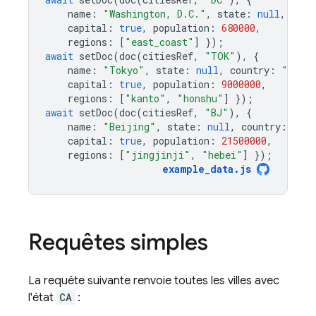
name
:
"Washington, D.C."
,
state
:
null
,
coun
capital
:
true
,
population
:
680000
,
regions
:
[
"east_coast"
]
});
await
setDoc
(
doc
(
citiesRef
,
"TOK"
),
{
name
:
"Tokyo"
,
state
:
null
,
country
:
"Japa
capital
:
true
,
population
:
9000000
,
regions
:
[
"kanto"
,
"honshu"
]
});
await
setDoc
(
doc
(
citiesRef
,
"BJ"
),
{
name
:
"Beijing"
,
state
:
null
,
country
:
"Ch
capital
:
true
,
population
:
21500000
,
regions
:
[
"jingjinji"
,
"hebei"
]
});
example_data
.
js
Requêtes simples
La requête suivante renvoie toutes les villes avec
l'état
CA
: