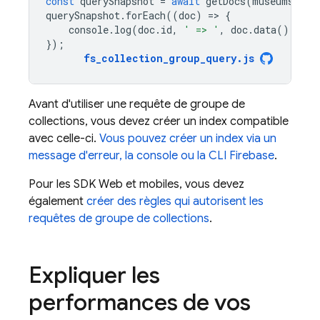
const
querySnapshot
=
await
getDocs
(
museums
);
querySnapshot
.
forEach
((
doc
)
=
>
{
console
.
log
(
doc
.
id
,
' => '
,
doc
.
data
());
});
fs_collection_group_query
.
js
Avant d'utiliser une requête de groupe de
collections, vous devez créer un index compatible
avec celle-ci.
Vous pouvez créer un index via un
message d'erreur, la console ou la CLI Firebase
.
Pour les SDK Web et mobiles, vous devez
également
créer des règles qui autorisent les
requêtes de groupe de collections
.
Expliquer les
performances de vos