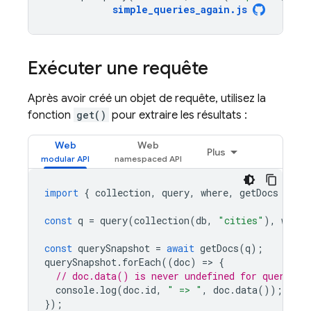
simple_queries_again
.
js
Exécuter une requête
Après avoir créé un objet de requête, utilisez la
fonction
get()
pour extraire les résultats :
Web
Web
Plus
import
{
collection
,
query
,
where
,
getDocs
}
fr
const
q
=
query
(
collection
(
db
,
"cities"
),
where
const
querySnapshot
=
await
getDocs
(
q
);
querySnapshot
.
forEach
((
doc
)
=
>
{
// doc.data() is never undefined for query do
console
.
log
(
doc
.
id
,
" => "
,
doc
.
data
());
});