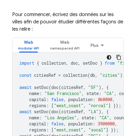
Pour commencer, écrivez des données sur les
villes afin de pouvoir étudier différentes façons de
les relire :
Web
Web
Plus
import
{
collection
,
doc
,
setDoc
}
from
"fireba
const
citiesRef
=
collection
(
db
,
"cities"
);
await
setDoc
(
doc
(
citiesRef
,
"SF"
),
{
name
:
"San Francisco"
,
state
:
"CA"
,
country
capital
:
false
,
population
:
860000
,
regions
:
[
"west_coast"
,
"norcal"
]
});
await
setDoc
(
doc
(
citiesRef
,
"LA"
),
{
name
:
"Los Angeles"
,
state
:
"CA"
,
country
:
capital
:
false
,
population
:
3900000
,
regions
:
[
"west_coast"
,
"socal"
]
});
await
setDoc
(
doc
(
citiesRef
,
"DC"
),
{