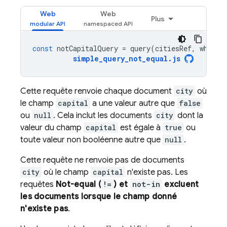
Web
Web
Plus
const
notCapitalQuery
=
query
(
citiesRef
,
where
(
simple_query_not_equal
.
js
Cette requête renvoie chaque document
city
où
le champ
capital
a une valeur autre que
false
ou
null
. Cela inclut les documents
city
dont la
valeur du champ
capital
est égale à
true
ou
toute valeur non booléenne autre que
null
.
Cette requête ne renvoie pas de documents
city
où le champ
capital
n'existe pas. Les
requêtes
Not-equal (
!=
) et
not-in
excluent
les documents lorsque le champ donné
n'existe pas
.