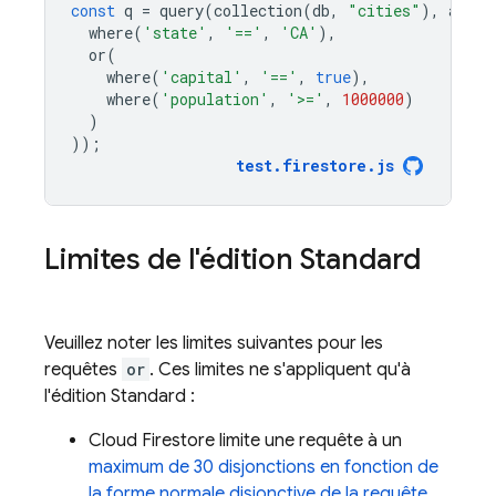
const
q
=
query
(
collection
(
db
,
"cities"
),
and
(
where
(
'state'
,
'=='
,
'CA'
),
or
(
where
(
'capital'
,
'=='
,
true
),
where
(
'population'
,
'>='
,
1000000
)
)
));
test
.
firestore
.
js
Limites de l'édition Standard
Veuillez noter les limites suivantes pour les
requêtes
or
. Ces limites ne s'appliquent qu'à
l'édition Standard :
Cloud Firestore
limite une requête à un
maximum de 30 disjonctions en fonction de
la forme normale disjonctive de la requête
.