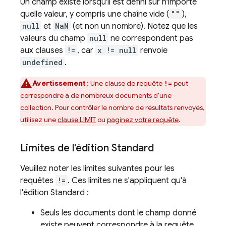
Un champ existe lorsqu'il est défini sur n'importe
quelle valeur, y compris une chaîne vide (
""
),
null
et
NaN
(et non un nombre). Notez que les
valeurs du champ
null
ne correspondent pas
aux clauses
!=
, car
x != null
renvoie
undefined
.
Avertissement
: Une clause de requête
peut
!=
correspondre à de nombreux documents d'une
collection. Pour contrôler le nombre de résultats renvoyés,
utilisez une
clause LIMIT
ou
paginez votre requête
.
Limites de l'édition Standard
Veuillez noter les limites suivantes pour les
requêtes
!=
. Ces limites ne s'appliquent qu'à
l'édition Standard :
Seuls les documents dont le champ donné
existe peuvent correspondre à la requête.