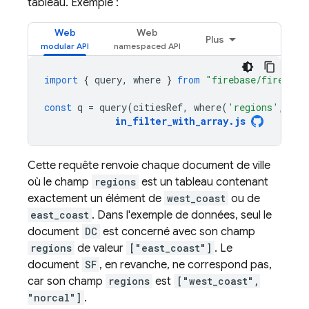
tableau. Exemple :
Web
Web
Plus
import
{
query
,
where
}
from
"firebase/firestor
const
q
=
query
(
citiesRef
,
where
(
'regions'
,
'in
in_filter_with_array
.
js
Cette requête renvoie chaque document de ville
où le champ
regions
est un tableau contenant
exactement un élément de
west_coast
ou de
east_coast
. Dans l'exemple de données, seul le
document
DC
est concerné avec son champ
regions
de valeur
["east_coast"]
. Le
document
SF
, en revanche, ne correspond pas,
car son champ
regions
est
["west_coast",
"norcal"]
.