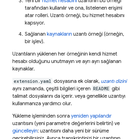
Yeni bir
hizmet hesabını
uzantının bu örneği
tarafından kullanılır ve ona, listelenen erişimi
atar rolleri. Uzantı örneği, bu hizmet hesabını
kapsıyor.
Sağlanan
kaynakların
uzantı örneği (örneğin,
bir işlev).
Uzantıların yüklenen her örneğinin kendi hizmet
hesabı olduğunu unutmayın ve ayrı ayrı sağlanan
kaynaklar.
extension.yaml
dosyasına ek olarak,
uzantı dizini
aynı zamanda, çeşitli bilgileri içeren
README
gibi
talimat dosyalarını da içerir. veya genellikle uzantıyı
kullanmanıza yardımcı olur.
Yükleme işleminden sonra
yeniden yapılandır
uzantısını (yeni parametre değerlerini belirtin) ve
güncelleyin
: uzantısını daha yeni bir sürüme
geçirebilirsiniz. Ayrıca transkriptinizi bir uzantının