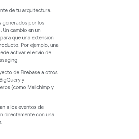
nte de tu arquitectura.
s generados por los
p. Un cambio en un
 para que una extensión
 producto. Por ejemplo, una
ede activar el envío de
ssaging
.
yecto de Firebase a otros
BigQuery y
ceros (como Mailchimp y
tan a los eventos de
ión directamente con una
o.