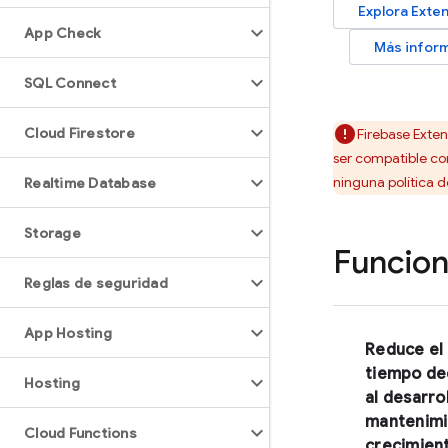
Explora
Exte
App Check
Más inform
SQL Connect
Cloud Firestore
Firebase Exten
ser compatible con
ninguna política d
Realtime Database
Storage
Funcion
Reglas de seguridad
App Hosting
Reduce el
tiempo de
Hosting
al desarrol
mantenimi
Cloud Functions
crecimien