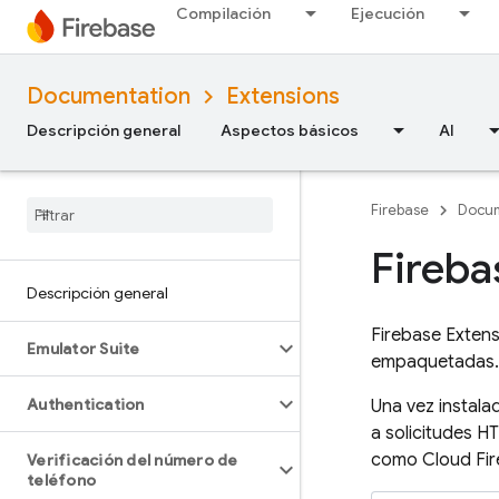
Compilación
Ejecución
Documentation
Extensions
Descripción general
Aspectos básicos
AI
Firebase
Docum
Fireba
Descripción general
Firebase Exten
Emulator Suite
empaquetadas.
Authentication
Una vez instala
a solicitudes H
como
Cloud Fir
Verificación del número de
teléfono