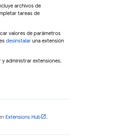
ncluye archivos de
mpletar tareas de
icar valores de parámetros
des
desinstalar
una extensión
r y administrar extensiones.
 en
Extensions
Hub
.