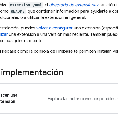
chivo
extension.yaml
, el
directorio de extensiones
también i
 como
README
, que contienen información para ayudarte a co
icionales o a utilizar la extensión en general.
nstalación, puedes
volver a configurar
una extensión (especif
lizar
una extensión a una versión más reciente. También pue
 en cualquier momento.
Firebase
como la consola de
Firebase
te permiten instalar, ve
 implementación
scar una
Explora las extensiones disponibles
tensión