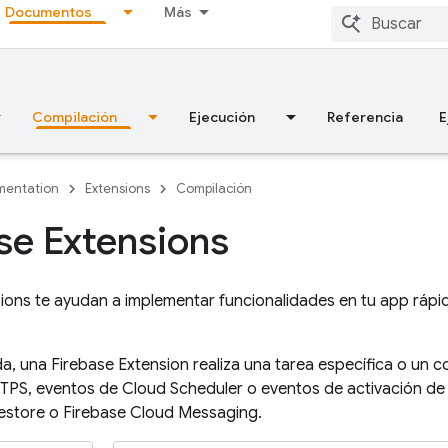
Documentos
Más
Compilación
Ejecución
Referencia
E
entation
Extensions
Compilación
se Extensions
sions
te ayudan a implementar funcionalidades en tu app rápi
da, una
Firebase Extension
realiza una tarea específica o un 
TTPS, eventos de
Cloud Scheduler
o eventos de activación de
estore
o
Firebase Cloud Messaging
.