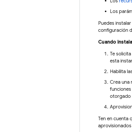
Los
recur
Los parám
Puedes instalar
configuración d
Cuando instala
Te solicit
esta insta
Habilita l
Crea una
funciones
otorgado a
Aprovisio
Ten en cuenta q
aprovisionados 