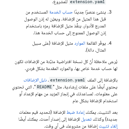
extension.yaml
للمشروع.
ينشئ عنصرًا جديدًا
حساب الخدمة
المستخدم من
قبل هذا المثيل من الإضافة، ويعيّن له إذن الوصول
المدرج الأدوار. ينفِّذ مثيل الإضافة رمزه باستخدام
إذن الوصول الممنوح إلى حساب الخدمة هذا.
يوفّر القائمة
الموارد
مثيل الإضافة (على سبيل
المثال، دالة).
يُرجى ملاحظة أنّ كل نسخة افتراضية مثبَّتة من الإضافات تكون
لها حساب خدمة خاص بها. والموارد المقدمة بشكل فردي.
بالإضافة إلى الملف
extension.yaml
،
دليل الإضافات
يحتوي أيضًا على ملفات إرشادية، مثل "
README
"، التي تحتوي
على معلومات. لمساعدتك في إنجاز المزيد من مهام الإعداد أو
استخدام الإضافة بشكل عام
بعد التثبيت، يمكنك
إعادة ضبط
الإضافة (تحديد قيم معلمات
جديدة) وكذلك
تعديل
الإضافة إلى إصدار أحدث. يمكنك أيضًا
إلغاء تثبيت
إضافة من مشروعك في أي وقت.