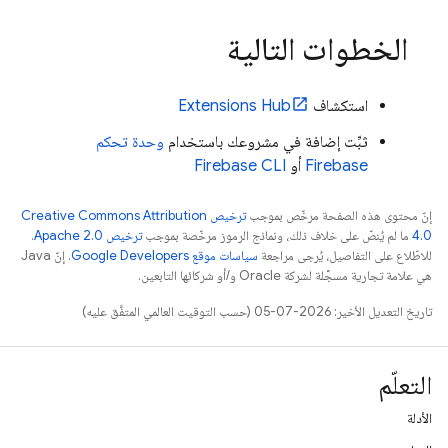
الخطوات التالية
استكشاف
Hub
Extensions
ثبِّت إضافة في مشروعك باستخدام
وحدة تحكم
Firebase
أو
CLI
Firebase
إنّ محتوى هذه الصفحة مرخّص بموجب
ترخيص Creative Commons Attribution
4.0‏
ما لم يُنصّ على خلاف ذلك، ونماذج الرموز مرخّصة بموجب
ترخيص Apache 2.0‏
.
للاطّلاع على التفاصيل، يُرجى مراجعة
سياسات موقع Google Developers‏
. إنّ Java
هي علامة تجارية مسجَّلة لشركة Oracle و/أو شركائها التابعين.
تاريخ التعديل الأخير: 2026-07-05 (حسب التوقيت العالمي المتفَّق عليه)
التعلّم
الأدلة