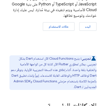
JavaScript أو TypeScript أو Python على بنية Google
Cloud الأساسية ويتم تنفيذه في بيئة مُدارة. ليس عليك إدارة
خوادمك وتوسيع نطاقها.
البدء
حالات الاستخدام
تجريبي:
يتيح
Cloud Functions
الآن استخدام Dart بشكل
تجريبي. يمكن لمطوّري Flutter الآن كتابة كل من الواجهة الأمامية
والخلفية بلغة واحدة. أثناء إطلاق هذه النسخة التجريبية الأولية، يتوفّر دعم
Dart لوظائف HTTP والوظائف القابلة للاستدعاء.
ابدأ
بإنشاء تطبيق Dart
بالحزمة الكاملة باستخدام حزمتَي
Cloud Functions
وAdmin SDK
الجديدتَين لـ Dart.
الإمكانات الرئيسية