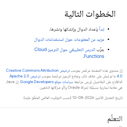
الخطوات التالية
ابدأ
بإعداد الدوال وإنشائها ونشرها.
مزيد من المعلومات حول استخدامات الدوال
جرِّب
الدرس التطبيقي حول الترميز
Cloud
.
Functions
إنّ محتوى هذه الصفحة مرخّص بموجب
ترخيص Creative Commons Attribution
4.0‏
ما لم يُنصّ على خلاف ذلك، ونماذج الرموز مرخّصة بموجب
ترخيص Apache 2.0‏
.
للاطّلاع على التفاصيل، يُرجى مراجعة
سياسات موقع Google Developers‏
. إنّ Java
هي علامة تجارية مسجَّلة لشركة Oracle و/أو شركائها التابعين.
تاريخ التعديل الأخير: 2026-08-10 (حسب التوقيت العالمي المتفَّق عليه)
التعلّم