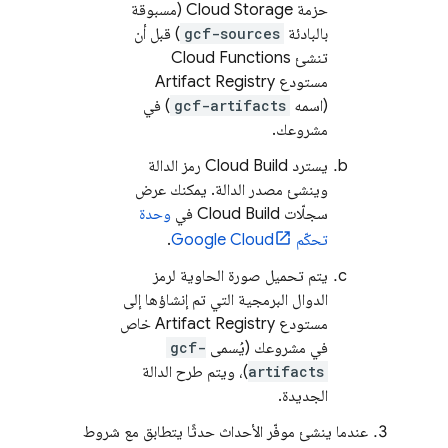
حزمة
Cloud Storage
(مسبوقة
بالبادئة
gcf-sources
) قبل أن
تنشئ
Cloud Functions
مستودع
Artifact Registry
(اسمه
gcf-artifacts
) في
مشروعك.
يسترد
Cloud Build
رمز الدالة
وينشئ مصدر الدالة. يمكنك عرض
سجلّات
Cloud Build
في
وحدة
تحكّم
Google Cloud
.
يتم تحميل صورة الحاوية لرمز
الدوال البرمجية التي تم إنشاؤها إلى
مستودع
Artifact Registry
خاص
في مشروعك (يُسمى
gcf-
artifacts
)، ويتم طرح الدالة
الجديدة.
عندما ينشئ موفّر الأحداث حدثًا يتطابق مع شروط