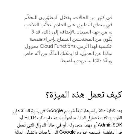
في كثير من الحالات، يفضّل المطوّرون التحكّم
في منطق التطبيق على الخادم لتجنُّب التلاعب
به من جهة العميل. بالإضافة إلى ذلك، قد لا
يكون من المستحسن السماح بإجراء هندسة
عكسية لهذا الرمز.
Cloud Functions
معزول
تمامًا عن العميل، لذا يمكنك التأكّد من أنّه خاص
وينفّذ دائمًا ما تريده بالضبط.
كيف تعمل هذه الميزة؟
بعد كتابة دالة ونشرها، تبدأ خوادم Google في إدارة الدالة على
الفور. يمكنك تشغيل الدالة مباشرةً باستخدام طلب HTTP أو
Admin SDK
أو مهمة مجدولة، أو في حالة الدوال التي تعمل
في الخلفية، تستمع خوادم Google إلى الأحداث وتشغّل الدالة