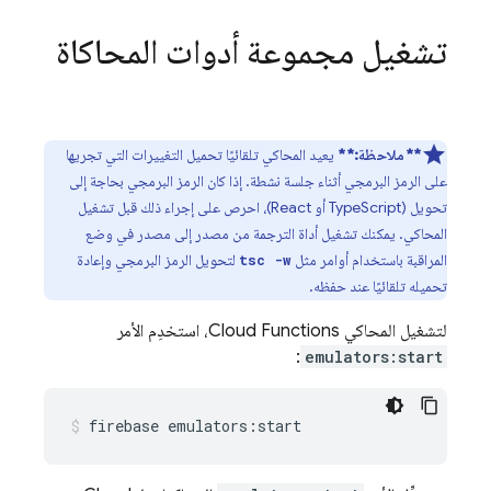
تشغيل مجموعة أدوات المحاكاة
**ملاحظة:**
يعيد المحاكي تلقائيًا تحميل التغييرات التي تجريها
على الرمز البرمجي أثناء جلسة نشطة. إذا كان الرمز البرمجي بحاجة إلى
تحويل (TypeScript أو React)، احرص على إجراء ذلك قبل تشغيل
المحاكي. يمكنك تشغيل أداة الترجمة من مصدر إلى مصدر في وضع
المراقبة باستخدام أوامر مثل
لتحويل الرمز البرمجي وإعادة
tsc -w
تحميله تلقائيًا عند حفظه.
لتشغيل المحاكي
Cloud Functions
، استخدِم الأمر
:
emulators:start
firebase emulators:start