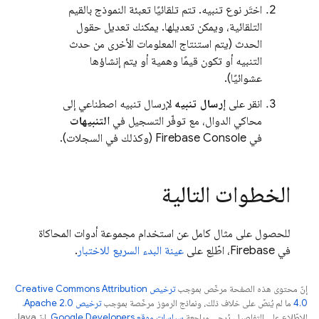
اختَر نوع تنبيه. تتم تلقائيًا تعبئة النموذج بالقيم
التلقائية، ويمكن تعديلها. يمكنك تعديل حقول
الحدث (يتم استنتاج المعلومات الأخرى من حدث
التنبيه أو تكون قيمًا وهمية أو يتم إنشاؤها
عشوائيًا).
انقر على
إرسال تنبيه
لإرسال تنبيه اصطناعي إلى
محاكي الدوال، مع توفّر التسجيل في
التنبيهات
في
Console (وكذلك في السجلات).
Firebase
الخطوات التالية
للحصول على مثال كامل عن استخدام مجموعة أدوات المحاكاة
في Firebase، اطّلِع على
عينة البدء السريع للاختبار
.
إنّ محتوى هذه الصفحة مرخّص بموجب
ترخيص Creative Commons Attribution
4.0‏
ما لم يُنصّ على خلاف ذلك، ونماذج الرموز مرخّصة بموجب
ترخيص Apache 2.0‏
.
للاطّلاع على التفاصيل، يُرجى مراجعة
سياسات موقع Google Developers‏
. إنّ Java