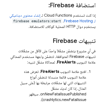
استضافة Firebase:
إذا كنت تستخدم
Cloud Functions
لـ
إنشاء محتوى ديناميكي
لـ
Firebase Hosting
،
firebase emulators:start
يستخدِم دوال HTTP المحلية كوكلاء للاستضافة.
تنبيهات Firebase
في أي مشروع يتضمّن مشغّلاً واحدًا على الأقل من مشغّلات
تنبيهات Firebase المتوافقة، تتضمّن واجهة مستخدم المحاكي
علامة التبويب
FireAlerts
. لمحاكاة مشغّل تنبيه:
افتح علامة التبويب
FireAlerts
. تعرض هذه
علامة التبويب قائمة منسدلة تتضمّن أنواع
التنبيهات التي لها مشغّلات مرتبطة بها (على سبيل
المثال، إذا كان لديك مشغّل
onNewFatalIssuePublished، سيظهر
crashlytics.newFatalIssue).