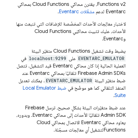
v2، يقترن محاكي
Functions
Cloud Functions
بمحاكي
Eventarc لدعم
مشغّلات Eventarc
.
لاختبار معالِجات الأحداث المخصّصة للإضافات التي تنبعث منها
الأحداث، عليك تثبيت محاكيَي
Cloud Functions
وEventarc.
يضبط وقت تشغيل
Cloud Functions
متغيّر البيئة
EVENTARC_EMULATOR
على
localhost:9299
في
العملية الحالية إذا كان محاكي Eventarc قيد التشغيل. تتصل
Admin SDK
Firebase
s تلقائيًا بمحاكي Eventarc عند
ضبط متغيّر البيئة
EVENTARC_EMULATOR
. يمكنك تعديل
المنفذ التلقائي كما هو موضّح في
ضبط
Local Emulator
.
Suite
عند ضبط متغيّرات البيئة بشكلٍ صحيح، ترسل
Firebase
Admin SDK
تلقائيًا الأحداث إلى محاكي Eventarc. وبدوره،
يعاود محاكي Eventarc الاتصال بمحاكي
Cloud
Functions
لتشغيل أي معالِجات مسجّلة.