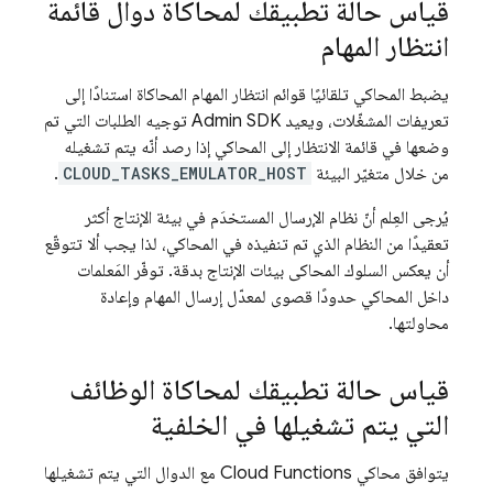
قياس حالة تطبيقك لمحاكاة دوال قائمة
انتظار المهام
يضبط المحاكي تلقائيًا قوائم انتظار المهام المحاكاة استنادًا إلى
تعريفات المشغّلات، ويعيد Admin SDK توجيه الطلبات التي تم
وضعها في قائمة الانتظار إلى المحاكي إذا رصد أنّه يتم تشغيله
من خلال متغيّر البيئة
CLOUD_TASKS_EMULATOR_HOST
.
يُرجى العِلم أنّ نظام الإرسال المستخدَم في بيئة الإنتاج أكثر
تعقيدًا من النظام الذي تم تنفيذه في المحاكي، لذا يجب ألا تتوقّع
أن يعكس السلوك المحاكى بيئات الإنتاج بدقة. توفّر المَعلمات
داخل المحاكي حدودًا قصوى لمعدّل إرسال المهام وإعادة
محاولتها.
قياس حالة تطبيقك لمحاكاة الوظائف
التي يتم تشغيلها في الخلفية
يتوافق محاكي
Cloud Functions
مع الدوال التي يتم تشغيلها