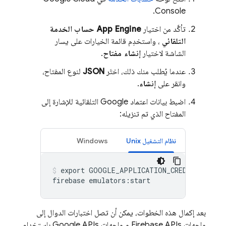
Console.
تأكَّد من اختيار
App Engine
حساب الخدمة
التلقائي
، واستخدِم قائمة الخيارات على يسار
الشاشة لاختيار
إنشاء مفتاح
.
عندما يُطلب منك ذلك، اختَر
JSON
لنوع المفتاح،
وانقر على
إنشاء
.
اضبط بيانات اعتماد Google التلقائية للإشارة إلى
المفتاح الذي تم تنزيله:
نظام التشغيل Unix
Windows
export GOOGLE_APPLICATION_CREDENTIALS="p
بعد إكمال هذه الخطوات، يمكن أن تصل اختبارات الدوال إلى
واجهات Firebase APIs و واجهات Google APIs باستخدام