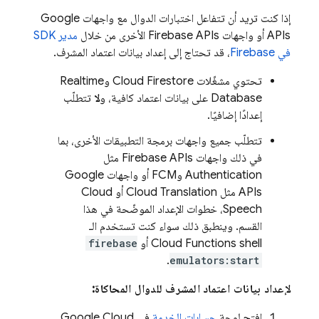
إذا كنت تريد أن تتفاعل اختبارات الدوال مع واجهات Google
APIs أو واجهات Firebase APIs الأخرى من خلال
مدير SDK
في Firebase
، قد تحتاج إلى إعداد بيانات اعتماد المشرف.
تحتوي مشغّلات
Cloud Firestore
و
Realtime
Database
على بيانات اعتماد كافية، و
لا
تتطلّب
إعدادًا إضافيًا.
تتطلّب جميع واجهات برمجة التطبيقات الأخرى، بما
في ذلك واجهات Firebase APIs مثل
Authentication
و
FCM
أو واجهات Google
APIs مثل Cloud Translation أو Cloud
Speech، خطوات الإعداد الموضّحة في هذا
القسم. وينطبق ذلك سواء كنت تستخدم الـ
shell أو
Cloud Functions
firebase
.
emulators:start
لإعداد بيانات اعتماد المشرف للدوال المحاكاة:
افتح لوحة
حسابات الخدمة
في
Google Cloud