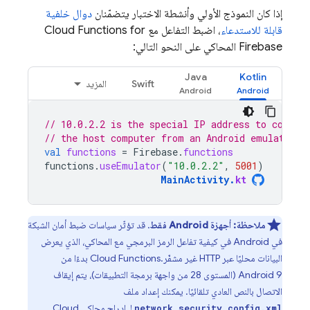
إذا كان النموذج الأولي وأنشطة الاختبار يتضمّنان
دوال خلفية
قابلة للاستدعاء
، اضبط التفاعل مع
Cloud Functions for
Firebase
المحاكي على النحو التالي:
Java
Kotlin
Swift
المزيد
// 10.0.2.2 is the special IP address to connec
// the host computer from an Android emulator.
val
functions
=
Firebase
.
functions
functions
.
useEmulator
(
"10.0.2.2"
,
5001
)
MainActivity
.
kt
ملاحظة:
أجهزة Android فقط
. قد تؤثّر سياسات ضبط أمان الشبكة
في Android في كيفية تفاعل الرمز البرمجي مع المحاكي، الذي يعرض
البيانات محليًا عبر HTTP غير مشفّر.
Cloud Functions
بدءًا من
Android 9 (المستوى 28 من واجهة برمجة التطبيقات)، يتم إيقاف
الاتصال بالنص العادي تلقائيًا. يمكنك إعداد ملف
لـ إدراج محاكي
Cloud
network_security_config.xml