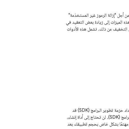
ن أجل "إزالة الرموز غير المستخدَمة"
ذه الميزات إلى زيادة بعض التعقيد في
ي التخفيف من ذلك. تشمل هذه الأدوات
تُعدّ إضافة المكتبات المخزّنة على شبكة توصيل المحتوى (CDN) من Firebase طريقة بسيطة لإعداد حزمة تطوير البرامج (SDK) قد
تكون مألوفة للعديد من المطوّرين. باستخدام شبكة توصيل المحتوى (CDN) لإضافة حِزم تطوير البرامج (SDK)، لن تحتاج إلى أداة إنشاء،
كن مهتمًا بشكل خاص بحجم تطبيقك بعد