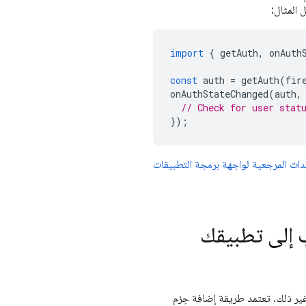
 المثال:
import
{
getAuth
,
onAuth
const
auth
=
getAuth
(
fir
onAuthStateChanged
(
auth
,
// Check for user stat
});
دات المرجعية لواجهة برمجة التطبيقات
ر ذلك. تعتمد طريقة إضافة حِزم