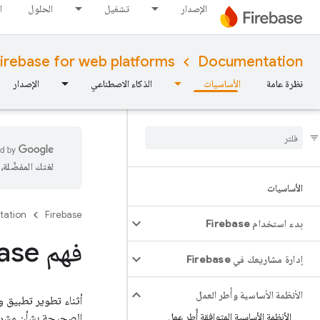
الإصدار
تشغيل
الحلول
ا
irebase for web platforms
Documentation
نظرة عامة
الأساسيات
الذكاء الاصطناعي
الإصدار
لغتك المفضّلة
الأساسيات
tation
Firebase
بدء استخدام Firebase
فهم Firebase للويب
إدارة مشاريعك في Firebase
الأنظمة الأساسية وأُطر العمل
الأنظمة الأساسية المتوافقة أُطر عمل
الصحيحة بشأن مشروع