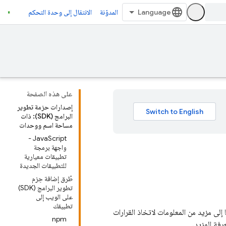
المدوّنة
الانتقال إلى وحدة التحكم
على هذه الصفحة
إصدارات حزمة تطوير
البرامج (SDK): ذات
مساحة اسم ووحدات
JavaScript -
واجهة برمجة
تطبيقات معيارية
للتطبيقات الجديدة
طُرق إضافة حِزم
تطوير البرامج (SDK)
على الويب إلى
تطبيقك
الات تحتاج فيها إلى مزيد من المعلومات لاتخاذ القرارات
npm
فة المزيد.