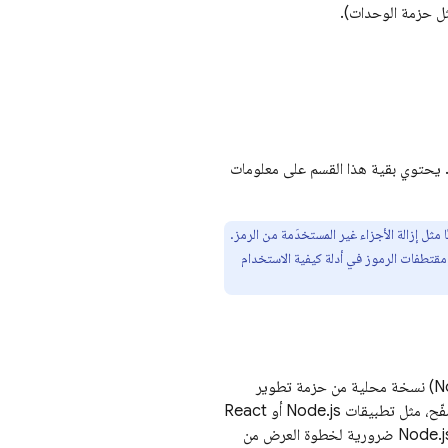
 يحتوي بقية هذا القسم على معلومات
ام مكتبات namespaced API، لأنّها لا توفّر تحسينًا مثل إزالة الأجزاء غير المستخدَمة من الرمز.
مقتطفات الرموز في أدلة كيفية الاستخدام
يوفّر لك تنزيل حزمة npm الخاصة بمنصة Firebase (التي تتضمّن كلاً من حِزم المتصفّح وNode.js) نسخة محلية من حزمة تطوير
البرامج (SDK) الخاصة بمنصة Firebase، والتي قد تحتاج إليها للتطبيقات غير المستندة إلى المتصفّح، مثل تطبيقات Node.js أو React
Native أو Electron. يتضمّن التنزيل حِزم Node.js وReact Native كخيار لبعض الحِزم. حِزم Node.js ضرورية لخطوة العرض من