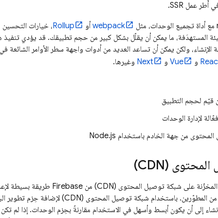
webpack
أو
Rollup
، خيارات التحسين م
ئة المستهدَفة، ما يمكن أن يقلّل بشكل كبير من حجم تطبيقك. قد يؤدي تنفيذ ه
ة الإنشاء، ولكن يمكن أن تساعد العديد من أدوات واجهة سطر الأوامر الشائعة ف
Reac
و
Vue
و
Next
وغيرها.
قيّم لحجم التطبيق
عّالة لإدارة الوحدات
محتوى من جهة الخادم باستخدام Node.js
محتوى (CDN)
شاء إلى أن يكون أبسط وأسهل في الاستخدام مقارنةً بحِزم الوحدات. إذا لم ت