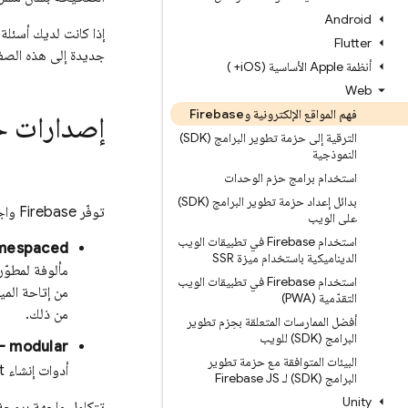
Android
إذا كانت لديك أسئلة
Flutter
جديدة إلى هذه الصفح
أنظمة Apple الأساسية (i
OS+ )
Web
فهم المواقع الإلكترونية وFirebase
إصدارات حزمة تطوير
الترقية إلى حزمة تطوير البرامج (SDK)
النموذجية
استخدام برامج حزم الوحدات
بدائل إعداد حزمة تطوير البرامج (SDK)
توفّر Firebase واجهتَي برمجة تطبيقات لتطبيقات الويب:
على الويب
استخدام Firebase في تطبيقات الويب
mespaced.
الديناميكية باستخدام ميزة SSR
استخدام Firebase في تطبيقات الويب
من إتاحة الم
التقدّمية (PWA)
من ذلك.
أفضل الممارسات المتعلقة بحِزم تطوير
البرامج (SDK) للويب
 - modular
البيئات المتوافقة مع حزمة تطوير
أدوات إنشاء JavaScript الحديثة، مثل
البرامج (SDK) لـ Firebase JS
Unity
تتكامل واجهة برمجة 