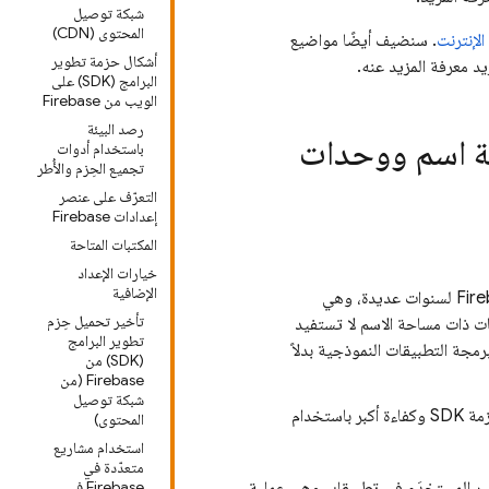
شبكة توصيل
المحتوى (CDN)
الإنترنت
. سنضيف أيضًا مواضيع
أشكال حزمة تطوير
د معرفة المزيد عنه.
البرامج (SDK) على
الويب من Firebase
رصد البيئة
باستخدام أدوات
تجميع الحِزم والأُطر
التعرّف على عنصر
إعدادات Firebase
المكتبات المتاحة
خيارات الإعداد
الإضافية
هذه هي واجهة JavaScript التي حافظت عليها Firebase لسنوات عديدة، وهي
تأخير تحميل حِزم
أنّ واجهة برمجة التطبيقات ذات مساحة الاسم لا تستفيد
تطوير البرامج
جة التطبيقات النموذجية بدلاً
(SDK) من
Firebase (من
شبكة توصيل
تستند حزمة SDK هذه إلى أسلوب نمطي يوفّر حجمًا أصغر لحزمة SDK وكفاءة أكبر باستخدام
المحتوى)
استخدام مشاريع
متعدّدة في
غير المستخدَم في تطبيقك، وهي عملية
Firebase في