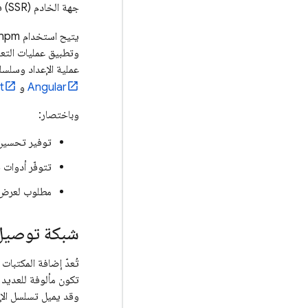
جهة الخادم (SSR) في أُطر عمل SSR.
يتيح استخدام npm مع أداة تجميع الوحدات، مثل
وتطبيق عمليات التعب
عملية الإعداد وسلسل
Angular
و
t
وباختصار:
توفير تحسين 
تتوفّر أدوات ف
مطلوب لعرض ال
شبكة توصيل ال
وقد يميل تسلسل الإن