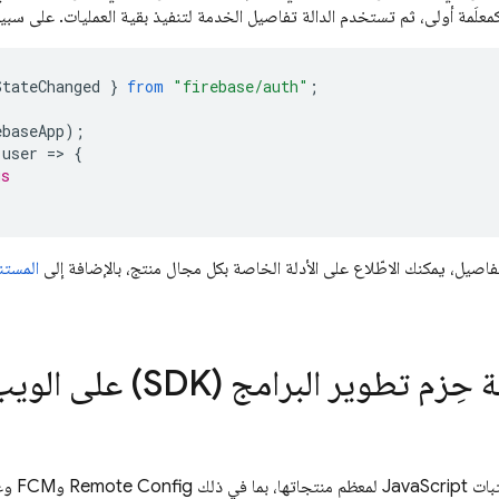
معلَمة أولى، ثم تستخدم الدالة تفاصيل الخدمة لتنفيذ بقية العمليات. على سبيل
StateChanged
}
from
"firebase/auth"
;
ebaseApp
);
user
=
>
{
us
تفاصيل، يمكنك الاطّلاع على الأدلة الخاصة بكل مجال منتج، بالإضافة إلى
المستن
وير البرامج (SDK) على الويب إلى تطبيقك
Remote Config
و
FCM
وغي