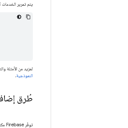
يتم تمرير الخدمات ك
لمزيد من الأمثلة وال
النموذجية
.
طُرق إضافة حِزم تط
توفّر Firebase مكتبات JavaScript لمعظم منتجاتها، بما في ذلك