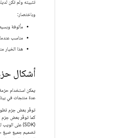
تثبيته ولم تكن لديك متطلبات خاصة
وباختصار:
مألوفة وبسي
مناسب عندما 
هذا الخيار من
أشكال حزمة تطوير ال
عدة منتجات في بيئات Node. اطّلِع على 
(SDK) على الويب