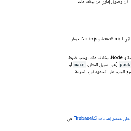
دفك هو إعداد إذن وصول إداري من بيئات ذات
عند تثبيت حزمة تطوير البرامج (SDK) على الويب من Firebase باستخدام npm، يتم تثبيت إصدارَي JavaScript وNode.js. توفر
، ستعثر حزمة SDK على الحزمة الخاصة بـ Node. بخلاف ذلك، يجب ضبط
pack
(على سبيل المثال،
main
أو
SD، تأكَّد من ضبط أداة تجميع الحِزم على تحديد نوع الحزمة
 عنصر إعدادات Firebase
في