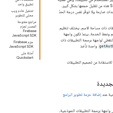
تطبيق واحد
تُعرف باسم "إزالة الرموز غير المستخدَمة". وتستفيد التطبيقات التي تم إنشاؤها باستخدام حزمة SDK هذه من تقليل حجمها بشكل كبير.
تشغيل خادم ويب
حدات صارمة ولا توفّر نفس درجة الحدّ
محلي للتطوير
مراجع مفتوحة
المصدر لحِزم
يقات ذات مساحة الاسم، يختلف تنظيم
Firebase
م ونمط الخدمة، بينما تكون واجهة
JavaScript SDK
لنقطي لواجهة برمجة التطبيقات ذات
حِزم Firebase
getAut
واحدة تأخذ
JavaScript SDK
أمثلة على
Quickstart
استخدام namespaced API تتطلّب إعادة هيكلة للاستفادة من تصميم التطبيقات
إضافة حزمة تطوير البرامج
 واجهة برمجة التطبيقات النموذجية،