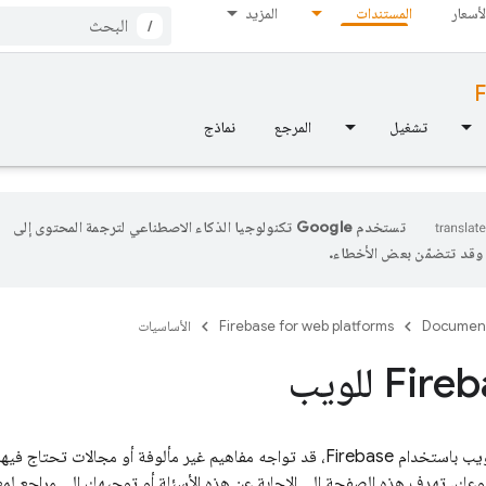
لأسعار
المستندات
المزيد
/
F
تشغيل
المرجع
نماذج
تستخدم Google تكنولوجيا الذكاء الاصطناعي لترجمة المحتوى إلى
، وقد تتضمّن بعض الأخطاء.
Documen
Firebase for web platforms
الأساسيات
أثناء تطوير تطبيق ويب باستخدام Firebase، قد تواجه مفاهيم غير مألوفة أو مج
ك. تهدف هذه الصفحة إلى الإجابة عن هذه الأسئلة أو توجيهك إلى مراجع لمعر