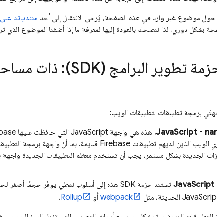
 حول موضوع غير وارد في هذه الصفحة، يُرجى الانتقال إلى أحد
منتدياتنا على 
ة بشكل دوري، لذا ننصحك بالعودة إليها لمعرفة ما إذا أضفنا الموضوع الذي تري
 البرامج (SDK): ذات مساحة اسم ووحدات
JavaScript - na
مألوفة لمطوّري الويب الذين لديهم تطبيقات Firebase قديمة. بما 
يزات الجديدة بشكل مستمر، يجب أن تستخدم معظم التطبيقات الجديدة واجهة برم
JavaScript
webpack
أو
Rollup
.
التطبيقات النموذجية بشكل جيد مع أدوات التصميم التي تزيل الرمز البرمجي 