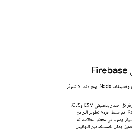
يمكن استخدام حزمة تطوير البرامج (SDK) على الويب من Firebase في كلّ من تطبيقات المتصفّح وتطبيقات Node. ومع ذلك، لا تتوفّر
توفّر بعض حِزم تطوير البرامج (SDK) الخاصة بالمنتجات إصدارات منفصلة للمتصفّح وNode، ويتوفّر كل إصدار بتنسيقي ESM وCJS،
كما توفّر بعض حِزم تطوير البرامج (SDK) الخاصة بالمنتجات إصدارات Cordova أو React Native. تم ضبط حزمة تطوير البرامج
ختيارًا يدويًا في معظم الحالات. تم
نية أو تطبيقات عميل يمكن للمستخدمين النهائيين