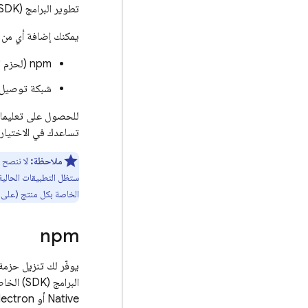
تطوير البرامج (SDK) من Firebase إلى تطبيق الويب على الأدوات التي تستخدمها مع تطبيقك (مثل حزمة الوحدات).
يمكنك إضافة أي من
npm (لحزم الوحدات)
شبكة توصيل ال
للحصول على تعليمات 
تساعدك في الاختيار 
ملاحظة:
ستظل التطبيقات الحالية
الخاصة بكل منتج (على س
npm