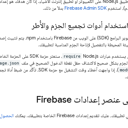
الوصول إليها، مثل تطبيق Node.js على الكمبيوتر أو تطبيق إنترنت الأشياء. إذا كان ه
دم)، استخدِم
Admin SDK
Firebase
بدلاً من ذلك.
استخدام أدوات تجميع الحِزم والأُطر
ئة المحيطة بالتفصيل لإتاحة الحِزم المناسبة لتطبيقك.
ستخدم عبارات Node.js
require
 الحِزم بشكل صحيح لاكتشاف حقل نقطة الدخول الصحيح في ملف
age.json
mod
). إذا واجهت أخطاء وقت التشغيل مع حزمة K
.
نصر إعدادات Firebase
الحصول على