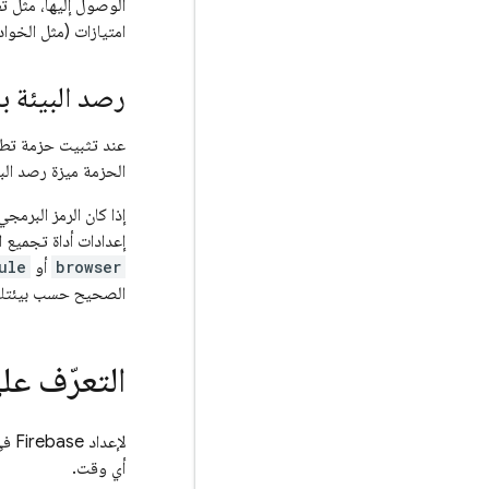
امتيازات (مثل الخوا
رصد البيئة ب
الحزمة ميزة رصد البي
إذا كان الرمز البرمجي ي
إعدادات أداة تجميع
browser
أو
ule
الصحيح حسب بيئتك
التعرّف على ع
لإعداد Firebase في تطبيقك، عليك تقديم إعدادات Firebase الخاصة بتطبيقك. يمكنك
أي وقت.