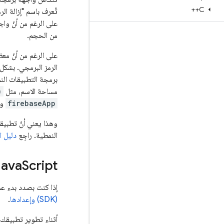
C++
على الرغم من أنّ واج
من الحجم.
على الرغم من أنّ مع
الرمز البرمجي. بشكل
برمجة التطبيقات الن
مساحة الاسم، مثل
)
firebaseApp
وت
النمطية. راجِع
دليل ا
Script - واجهة برمجة تطبيقات معيارية للتطبيقات الجديدة
Java
إذا كنت بصدد بدء عملية دمج جديدة مع Firebase، ي
(SDK) وإعدادها
.
أثناء تطوير تطبيقك،