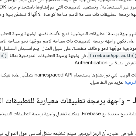
هة برمجة التطبيقات ذات مساحة الاسم متاحة كوحدة، إلا أنّها لا تتضمّن بنية و
ظم واجهة برمجة التطبيقات النموذجية تتبع الأنماط نفسها لواجهة برمجة التطب
 عام، تكون واجهة برمجة التطبيقات ذات مساحة الاسم موجّهة نحو مساحة الاس
موذجية موجّهة نحو وظائف منفصلة. على سبيل المثال، يتم استبدال التسلسل ا
firebaseApp.auth(
، في واجهة برمجة التطبيقات النموذجية بدالة
h()
عرض مثيلاً من
Authentication
.
وهذا يعني أنّ تطبيقات الويب التي تم إنشاؤها ب
لترقية
لمزيد من التفاصيل.
مكنك تفعيل واجهة برمجة التطبيقات النموذجية عند
 ضَع في اعتبارك أنّ الرمز البرمجي سيتم تنظيمه بشكل أساسي حول
الدوال
. في