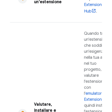
un'estensione
Extensions
Hub
.
Quando trovi
un'estensione
che soddisfa
un'esigenza
nella tua app o
nel tuo
progetto, puoi
valutare
l'estensione
con
l'
emulatore
Extensions
,
Valutare,
quindi installa
installare e
l'estensione