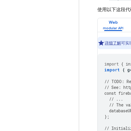
使用以下这段代
Web
详细了解
可实现
import
{
in
import
{
g
//
TODO
:
R
//
See
:
htt
const
fireb
//
...
//
The
va
databaseU
};
//
Initiali