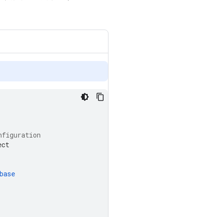
nfiguration
ect
base