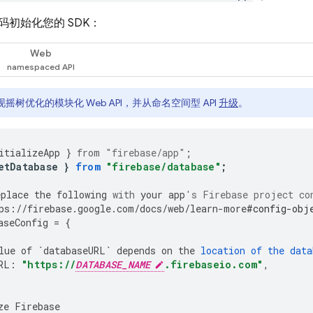
码初始化您的 SDK：
Web
摇树优化的模块化 Web API，并从命名空间型 API
升级
。
itializeApp
}
from
"firebase/app"
;
etDatabase
}
from
"firebase/database"
;
eplace
the
following
with
your
app
's Firebase project co
ps
:
//
firebase
.
google
.
com
/
docs
/
web
/
learn
-
more
#config-obj
aseConfig
=
{
lue
of
`
databaseURL
`
depends
on
the
location
of
the
data
RL
:
"https://
DATABASE_NAME
.firebaseio.com"
,
ze
Firebase