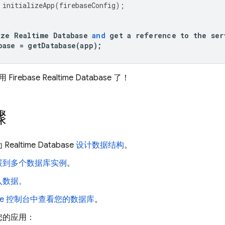
initializeApp
(
firebaseConfig
);
ize
Realtime
Database
and
get
a
reference
to
the
ser
base
=
getDatabase
(
app
);
使用
Firebase Realtime Database
了！
骤
为
Realtime Database
设计数据结构
。
展到多个数据库实例
。
入数据。
se
控制台中查看您的数据库
。
您的应用：