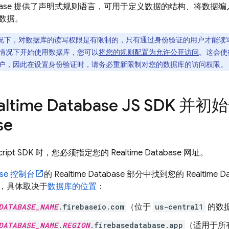
ase
提供了声明式规则语言，可用于定义数据的结构、将数据编
数据。
况下，对数据库的读写权限是有限制的，只有通过身份验证的用户才能读
情况下开始使用数据库，您可以
将您的规则配置为允许公开访问
。这会使
户，因此在设置身份验证时，请务必重新限制对您的数据库的访问权限。
altime Database
JS SDK 并初
se
cript SDK 时，您必须指定您的
Realtime Database
网址。
ase
控制台
的
Realtime Database
部分中找到您的
Realtime D
，具体取决于
数据库的位置
：
DATABASE_NAME
.firebaseio.com
（位于
us-central1
的数
DATABASE_NAME
.
REGION
.firebasedatabase.app
（适用于所