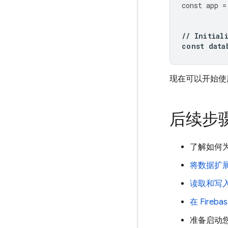
const
app
=
//
Initial
const
data
现在可以开始
后续步
了解如何
将数据扩
读取和写
在
Fireba
准备启动