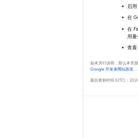
启
在
G
在
F
用量
查
如未另行说明，那么本页
Google 开发者网站政策
。
最后更新时间 (UTC)：2026
学习
指南
参考
示例