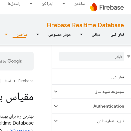
ساختن
اجرا کن
راه‌حل‌ها
Firebase Realtime Database
نمای کلی
مبانی
هوش مصنوعی
ساختن
نمای کلی
Firebase
اسناد
مجموعه شبیه ساز
مقیاس با
Authentication
بهترین راه برای بهین
تایید شماره تلفن
altime Database
از
محدودیت‌هایی
که 