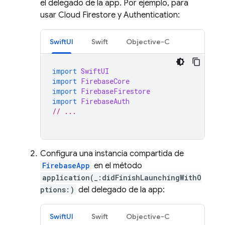
el delegado de la app. Por ejemplo, para
usar
Cloud Firestore
y
Authentication
:
SwiftUI
Swift
Objective-C
import
SwiftUI
import
FirebaseCore
import
FirebaseFirestore
import
FirebaseAuth
// ...
Configura una instancia compartida de
FirebaseApp
en el método
application(_:didFinishLaunchingWithO
ptions:)
del delegado de la app:
SwiftUI
Swift
Objective-C