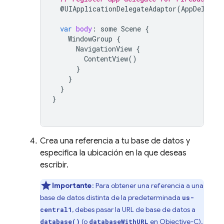
@
UIApplicationDelegateAdaptor
(
AppDelegat
var
body
:
some
Scene
{
WindowGroup
{
NavigationView
{
ContentView
()
}
}
}
}
Crea una referencia a tu base de datos y
especifica la ubicación en la que deseas
escribir.
Importante
: Para obtener una referencia a una
base de datos distinta de la predeterminada
us-
, debes pasar la URL de base de datos a
central1
(o
en Objective-C).
database()
databaseWithURL