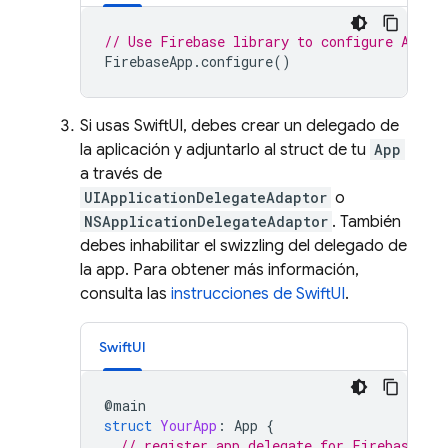
// Use Firebase library to configure APIs
FirebaseApp
.
configure
()
Si usas SwiftUI, debes crear un delegado de
la aplicación y adjuntarlo al struct de tu
App
a través de
UIApplicationDelegateAdaptor
o
NSApplicationDelegateAdaptor
. También
debes inhabilitar el swizzling del delegado de
la app. Para obtener más información,
consulta las
instrucciones de SwiftUI
.
SwiftUI
@
main
struct
YourApp
:
App
{
// register app delegate for Firebase se