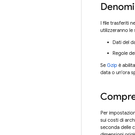
Denomin
I file trasferiti
utilizzeranno l
Dati del 
Regole de
Se
Gzip
è abilit
data o un'ora sp
Compre
Per impostazion
sui costi di arc
seconda delle ca
dimensioni origi