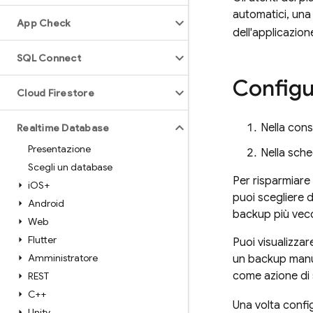
automatici, una 
App Check
dell'applicazio
SQL Connect
Configu
Cloud Firestore
Nella con
Realtime Database
Presentazione
Nella sch
Scegli un database
Per risparmiare 
i
OS+
puoi scegliere d
Android
backup più vecch
Web
Flutter
Puoi visualizzar
Amministratore
un backup manua
come azione di 
REST
C++
Una volta confi
Unity