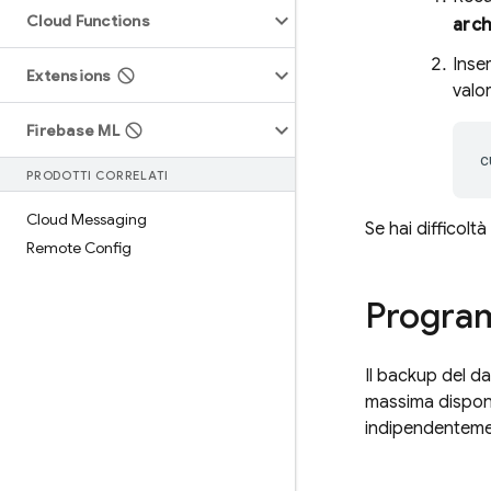
Cloud Functions
arch
Inse
Extensions
valor
Firebase ML
c
PRODOTTI CORRELATI
Cloud Messaging
Se hai difficolt
Remote Config
Progra
Il backup del d
massima disponib
indipendentemen