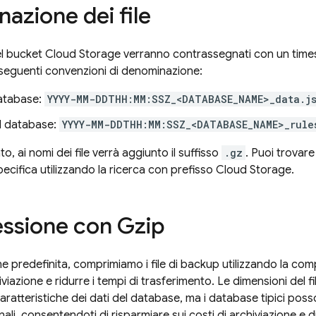
azione dei file
 nel bucket
Cloud Storage
verranno contrassegnati con un time
e seguenti convenzioni di denominazione:
database:
YYYY-MM-DDTHH:MM:SSZ_<DATABASE_NAME>_data.j
l database:
YYYY-MM-DDTHH:MM:SSZ_<DATABASE_NAME>_rule
ato, ai nomi dei file verrà aggiunto il suffisso
.gz
. Puoi trovare
ecifica utilizzando la ricerca con prefisso
Cloud Storage
.
ssione con Gzip
e predefinita, comprimiamo i file di backup utilizzando la co
hiviazione e ridurre i tempi di trasferimento. Le dimensioni del
ratteristiche dei dati del database, ma i database tipici posso
nali, consentendoti di risparmiare sui costi di archiviazione e di