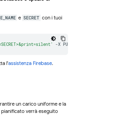
E_NAME
e
SECRET
con i tuoi
<SECRET>&print=silent'
-X
PUT
-d
a l'
assistenza Firebase
.
antire un carico uniforme e la
p pianificato verrà eseguito