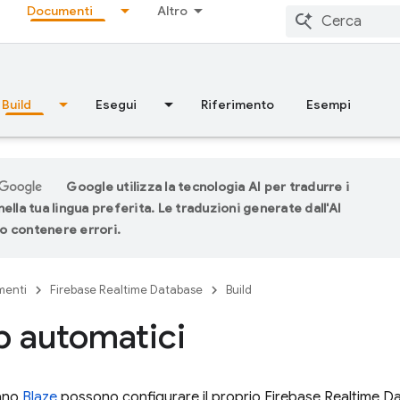
Documenti
Altro
Build
Esegui
Riferimento
Esempi
Google utilizza la tecnologia AI per tradurre i
ella tua lingua preferita. Le traduzioni generate dall'AI
 contenere errori.
menti
Firebase Realtime Database
Build
 automatici
iano
Blaze
possono configurare il proprio
Firebase Realtime D