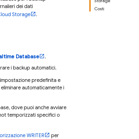
Storage
alieri dei dati
Costi
loud Storage
.
altime Database
.
gurare i backup automatici.
impostazione predefinita e
 eliminare automaticamente i
base
, dove puoi anche avviare
t temporizzati specifici o
orizzazione WRITER
per