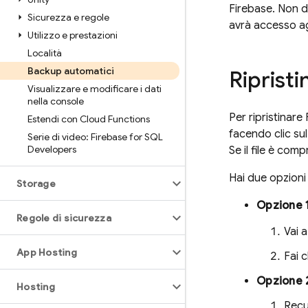
Firebase. Non d
Sicurezza e regole
avrà accesso ag
Utilizzo e prestazioni
Località
Backup automatici
Riprist
Visualizzare e modificare i dati
nella console
Per ripristinare
Estendi con Cloud Functions
facendo clic sul
Serie di video: Firebase for SQL
Developers
Se il file è com
Hai due opzioni 
Storage
Opzione 
Regole di sicurezza
Vai 
App Hosting
Fai c
Opzione 
Hosting
Recu