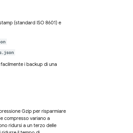
stamp (standard ISO 8601) e
son
s.json
 facilmente i backup di una
mpressione Gzip per risparmiare
 file compresso variano a
no ridursi a un terzo delle
 ridurre il tempo di