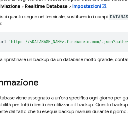
iviazione
>
Realtime Database
>
Impostazioni
.
risci quanto segue nel terminale, sostituendo i campi
DATABAS
i:
url
'https://<DATABASE_NAME>.firebaseio.com/.json?auth=
à a ripristinare un backup da un database molto grande, contatt
mmazione
atabase viene assegnato a un'ora specifica ogni giorno per gar
ilità per tutti i clienti che utilizzano il backup. Questo backu
te dal fatto che tu esegua backup manuali durante il giorno.