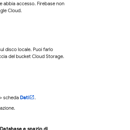
ase abbia accesso. Firebase non
gle Cloud
.
ul disco locale. Puoi farlo
faccia del bucket
Cloud Storage
.
> scheda
Dati
.
cazione.
Database e spazio di