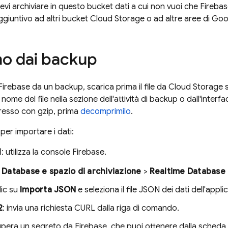
evi archiviare in questo bucket dati a cui non vuoi che Fireb
giuntivo ad altri bucket
Cloud Storage
o ad altre aree di
Goo
ino dai backup
 Firebase da un backup, scarica prima il file da
Cloud Storage
s
 nome del file nella sezione dell'attività di backup o dall'inter
presso con gzip, prima
decomprimilo
.
per importare i dati:
1
: utilizza la console
Firebase
.
a
Database e spazio di archiviazione
>
Realtime Database
lic su
Importa JSON
e seleziona il file JSON dei dati dell'appli
2
: invia una richiesta CURL dalla riga di comando.
pera un segreto da Firebase, che puoi ottenere dalla scheda