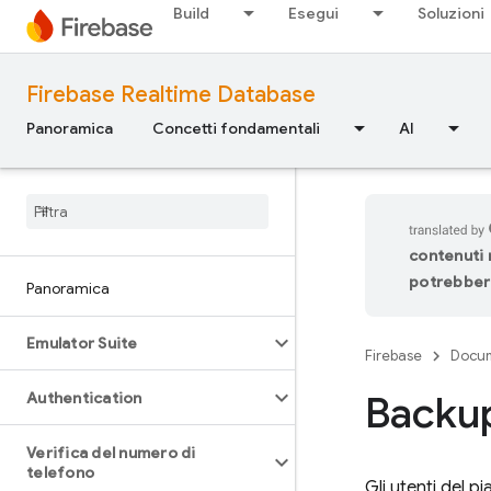
Build
Esegui
Soluzioni
Firebase Realtime Database
Panoramica
Concetti fondamentali
AI
contenuti n
potrebbero
Panoramica
Emulator Suite
Firebase
Docu
Backup
Authentication
Verifica del numero di
telefono
Gli utenti del p