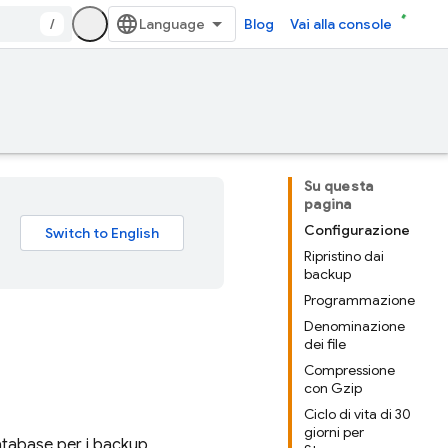
/
Blog
Vai alla console
Su questa
pagina
Configurazione
Ripristino dai
backup
Programmazione
Denominazione
dei file
Compressione
con Gzip
Ciclo di vita di 30
giorni per
atabase
per i backup