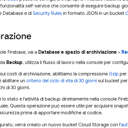
funzionalità self-service che consente di eseguire backup giorn
ne Database e di
Security Rules
in formato JSON in un bucket
C
razione
sole
Firebase
, vai a
Database e spazio di archiviazione
>
Re
eda
Backup
, utilizza il flusso di lavoro nella console per confi
sui costi di archiviazione, abilitiamo la compressione
Gzip
per 
i abilitare un
criterio del ciclo di vita di 30 giorni
sul bucket per
i di 30 giorni.
e lo stato e l'attività di backup direttamente nella console
Fire
le. Questa operazione può essere utile per acquisire snapsho
sicurezza prima di apportare modifiche al codice.
gurato, verrà creato un nuovo bucket
Cloud Storage
con l'
aut