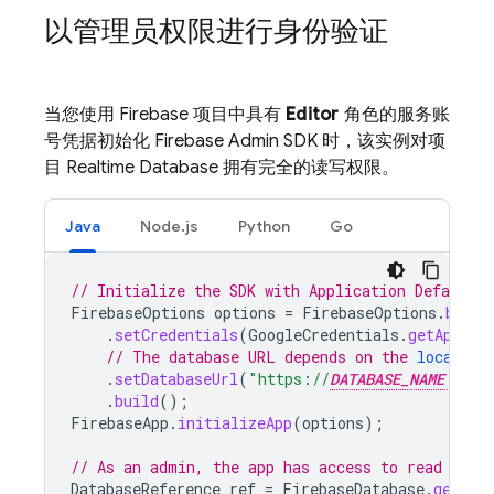
以管理员权限进行身份验证
当您使用 Firebase 项目中具有
Editor
角色的服务账
号凭据初始化 Firebase Admin SDK 时，该实例对项
目
Realtime Database
拥有完全的读写权限。
Java
Node.js
Python
Go
// Initialize the SDK with Application Default C
FirebaseOptions
options
=
FirebaseOptions
.
build
.
setCredentials
(
GoogleCredentials
.
getApplic
// The database URL depends on the 
location
.
setDatabaseUrl
(
"https://
DATABASE_NAME
.fi
.
build
();
FirebaseApp
.
initializeApp
(
options
);
// As an admin, the app has access to read and 
DatabaseReference
ref
=
FirebaseDatabase
.
getIns