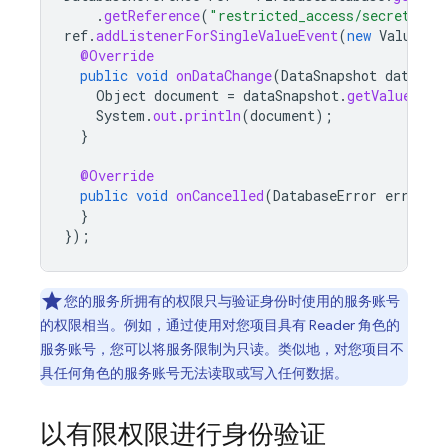
.
getReference
(
"restricted_access/secret_doc
ref
.
addListenerForSingleValueEvent
(
new
ValueEve
@Override
public
void
onDataChange
(
DataSnapshot
dataSna
Object
document
=
dataSnapshot
.
getValue
();
System
.
out
.
println
(
document
);
}
@Override
public
void
onCancelled
(
DatabaseError
error
)
}
});
您的服务所拥有的权限只与验证身份时使用的服务账号
的权限相当。例如，通过使用对您项目具有 Reader 角色的
服务账号，您可以将服务限制为只读。类似地，对您项目不
具任何角色的服务账号无法读取或写入任何数据。
以有限权限进行身份验证