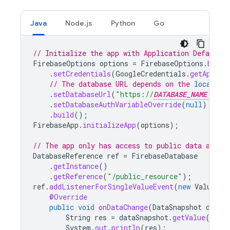
Java
Node.js
Python
Go
// Initialize the app with Application Default C
FirebaseOptions
options
=
FirebaseOptions
.
build
.
setCredentials
(
GoogleCredentials
.
getApplic
// The database URL depends on the 
location
.
setDatabaseUrl
(
"https://
DATABASE_NAME
.fi
.
setDatabaseAuthVariableOverride
(
null
)
.
build
();
FirebaseApp
.
initializeApp
(
options
);
// The app only has access to public data as de
DatabaseReference
ref
=
FirebaseDatabase
.
getInstance
()
.
getReference
(
"/public_resource"
);
ref
.
addListenerForSingleValueEvent
(
new
ValueEve
@Override
public
void
onDataChange
(
DataSnapshot
dataS
String
res
=
dataSnapshot
.
getValue
();
System
.
out
.
println
(
res
);