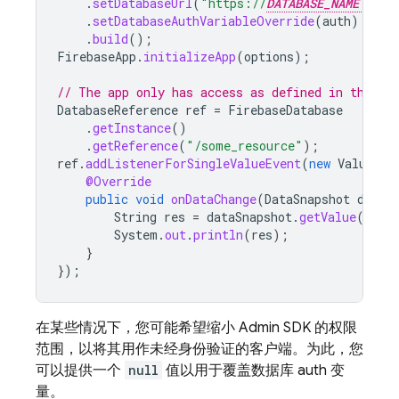
.
setDatabaseUrl
(
"https://
DATABASE_NAME
.fi
.
setDatabaseAuthVariableOverride
(
auth
)
.
build
();
FirebaseApp
.
initializeApp
(
options
);
// The app only has access as defined in the Se
DatabaseReference
ref
=
FirebaseDatabase
.
getInstance
()
.
getReference
(
"/some_resource"
);
ref
.
addListenerForSingleValueEvent
(
new
ValueEve
@Override
public
void
onDataChange
(
DataSnapshot
dataS
String
res
=
dataSnapshot
.
getValue
();
System
.
out
.
println
(
res
);
}
});
在某些情况下，您可能希望缩小 Admin SDK 的权限
范围，以将其用作未经身份验证的客户端。为此，您
可以提供一个
null
值以用于覆盖数据库 auth 变
量。