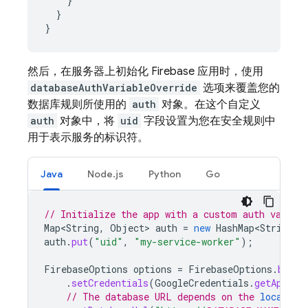
    }

  }

}
然后，在服务器上初始化 Firebase 应用时，使用
databaseAuthVariableOverride
选项来覆盖您的
数据库规则所使用的
auth
对象。在这个自定义
auth
对象中，将
uid
字段设置为您在安全规则中
用于表示服务的标识符。
Java
Node.js
Python
Go
// Initialize the app with a custom auth variab
Map<String
,
Object
>
auth
=
new
HashMap<String
,
auth
.
put
(
"uid"
,
"my-service-worker"
);
FirebaseOptions
options
=
FirebaseOptions
.
build
.
setCredentials
(
GoogleCredentials
.
getApplic
// The database URL depends on the 
location