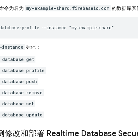
命令为名为
my-example-shard.firebaseio.com
的数据库实
database:profile --instance "my-example-shard"
-instance
标记：
 database:get
 database:profile
 database:push
 database:remove
 database:set
 database:update
例修改和部署
Realtime Database
Secur