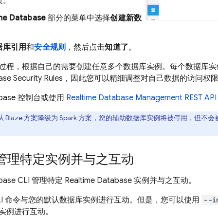
页。
me Database
部分的菜单中选择
创建新数
据库引用
和
安全规则
，然后点击
知道了
。
过程，根据自己的需要创建任意多个数据库实例。每个数据库
ase
Security Rules
，因此您可以精细调整对自己数据的访问权
ebase
控制台或使用
Realtime Database Management REST API
 Blaze 方案降级为 Spark 方案，您的辅助数据库实例将被停用，但不会
I 管理特定实例并与之互动
ebase
CLI 管理特定
Realtime Database
实例并与之互动。
I 命令与您的默认
数据库实例进行互动。但是，您可以使用
--i
实例进行互动。