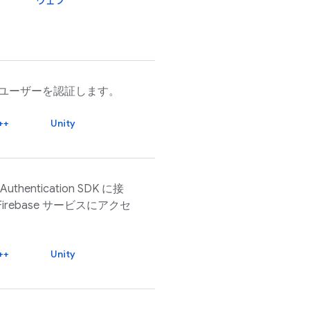
ウェブ
てユーザーを認証します。
++
Unity
 Authentication
SDK に接
Firebase
サービスにアクセ
++
Unity