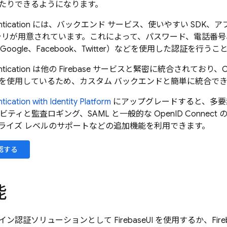
たりできるようになります。
tication
には、バックエンド サービス、使いやすい SDK、
イブラリが用意されています。これによって、パスワード、電話番
Google、Facebook、Twitter）などを使用した認証を行う
tication
は他の
Firebase
サービスと緊密に統合されており、OAuth 2
を使用しているため、カスタム バックエンドと簡単に統合で
tication
with Identity Platform
にアップグレードすると、多要
ビティと監査ロギング、SAML と一般的な OpenID Connec
ライズ レベルのサポートなどの追加機能を利用できます。
認する
能
イン認証ソリューションとして
FirebaseUI
を使用するか、
Fir