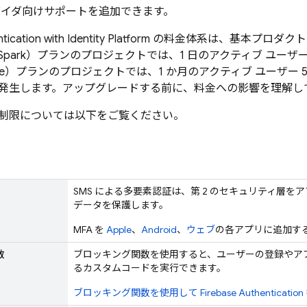
プロバイダ向けサポートを追加できます。
tication
with Identity Platform
の料金体系は、基本プロダクト
park）プランのプロジェクトでは、1 日のアクティブ ユーザーの
ze）プランのプロジェクトでは、1 か月のアクティブ ユーザー 5
発生します。アップグレードする前に、料金への影響を理解し
制限については以下をご覧ください。
SMS による多要素認証は、第 2 のセキュリティ層
データを保護します。
MFA を
Apple
、
Android
、
ウェブ
の各アプリに追加す
数
ブロッキング関数を使用すると、ユーザーの登録やア
るカスタムコードを実行できます。
ブロッキング関数を使用して
Firebase Authentication