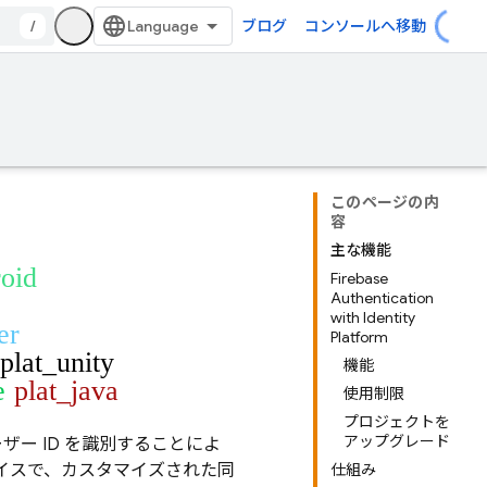
/
ブログ
コンソールへ移動
このページの内
容
主な機能
roid
Firebase
Authentication
with Identity
er
Platform
plat_unity
機能
e
plat_java
使用制限
プロジェクトを
アップグレード
ザー ID を識別することによ
イスで、カスタマイズされた同
仕組み