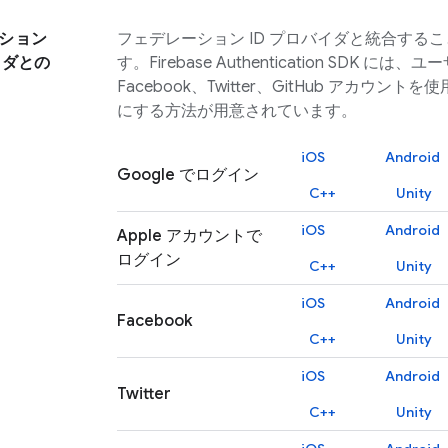
ション
フェデレーション ID プロバイダと統合する
イダとの
す。
Firebase Authentication
SDK には、ユーザ
Facebook、Twitter、GitHub アカウ
にする方法が用意されています。
iOS
Android
Google でログイン
C++
Unity
iOS
Android
Apple アカウントで
ログイン
C++
Unity
iOS
Android
Facebook
C++
Unity
iOS
Android
Twitter
C++
Unity