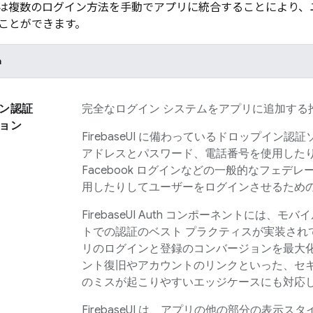
または複数のログイン方法を手動でアプリに統合することにより
ことができます。
h
ン認証
完全なログイン システムをアプリに追加する
ョン
FirebaseUI
に備わっているドロップイン認証
アドレスとパスワード、電話番号を使用したり、
Facebook ログインなどの一般的なフェデレ
用したりしてユーザーをログインさせるための 
FirebaseUI
Auth コンポーネントには、モバ
トでの認証のベスト プラクティスが実装され
リのログインと登録のコンバージョンを最大
ント復旧やアカウントのリンクといった、セ
のミスが起こりやすいエッジケースにも対応
FirebaseUI
は、アプリの他の部分の表示スタ