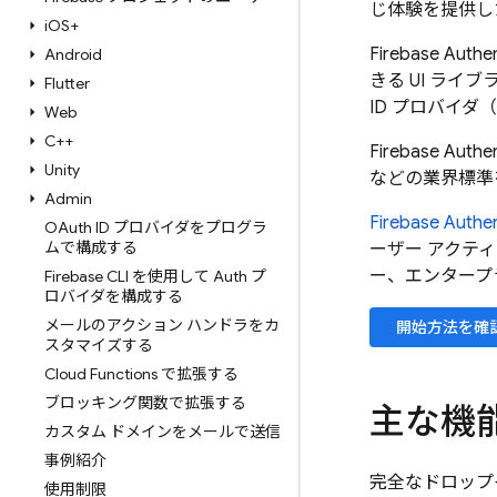
じ体験を提供し
i
OS+
Firebase Authen
Android
きる UI ラ
Flutter
ID プロバイダ（
Web
C++
Firebase Authen
Unity
などの業界標準
Admin
Firebase Authen
OAuth ID プロバイダをプログラ
ムで構成する
ーザー アクティ
ー、エンタープ
Firebase CLI を使用して Auth プ
ロバイダを構成する
メールのアクション ハンドラをカ
開始方法を確
スタマイズする
Cloud Functions で拡張する
ブロッキング関数で拡張する
主な機
カスタム ドメインをメールで送信
事例紹介
完全なドロップ
使用制限