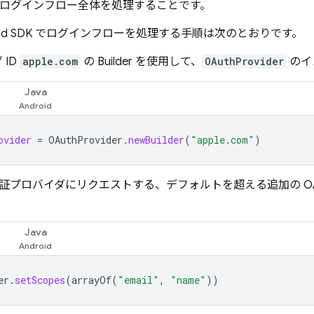
SDK でログインフロー全体を処理することです。
Android SDK でログインフローを処理する手順は次のとおりです。
 ID
apple.com
の Builder を使用して、
OAuthProvider
のイ
Java
ovider
=
OAuthProvider
.
newBuilder
(
"apple.com"
)
証プロバイダにリクエストする、デフォルトを超える追加の OAut
Java
er
.
setScopes
(
arrayOf
(
"email"
,
"name"
))