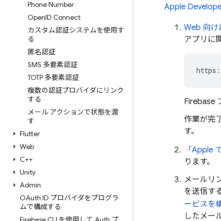
Phone Number
Apple Develope
Open
ID Connect
Web 向
カスタム認証システムを使用す
る
アプリに関
匿名認証
SMS 多要素認証
https:
TOTP 多要素認証
複数の認証プロバイダにリンク
する
Firebas
メール アクションで状態を渡
作業が完了
す
す。
Flutter
Web
「Appl
C++
ります。
Unity
メールリ
Admin
を送信す
OAuth ID プロバイダをプログラ
ービスを
ムで構成する
したメール
Firebase CLI を使用して Auth プ