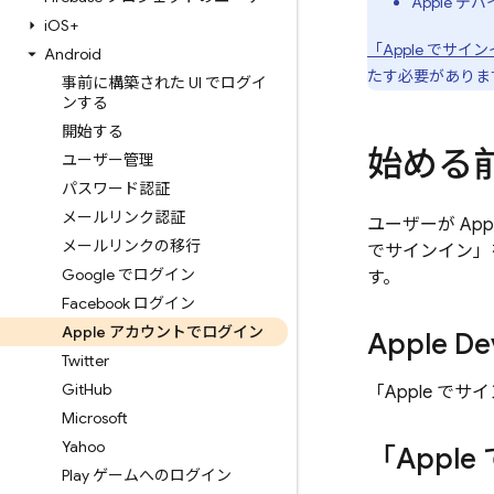
Apple デ
i
OS+
「Apple でサ
Android
たす必要がありま
事前に構築された UI でログイ
ンする
開始する
始める
ユーザー管理
パスワード認証
メールリンク認証
ユーザーが Ap
メールリンクの移行
でサインイン」を
Google でログイン
す。
Facebook ログイン
Apple アカウントでログイン
Apple D
Twitter
Git
Hub
「Apple で
Microsoft
Yahoo
「Appl
Play ゲームへのログイン