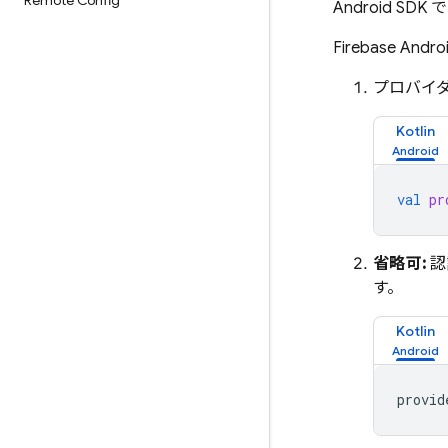
Remote Config
Android 
Firebase 
プロバイダ
Kotlin
val
pr
省略可:
認
す。
Kotlin
provid