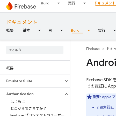
Build
実行
ドキュメント
ドキュメント
概要
基本
AI
Build
実行
Firebase
ドキ
Andr
概要
Firebase 
Emulator Suite
での認証に Ap
Authentication
重要
: Ap
はじめに
2 要素認証（
どこからできますか？
Firebase プロジェクトのユーザー