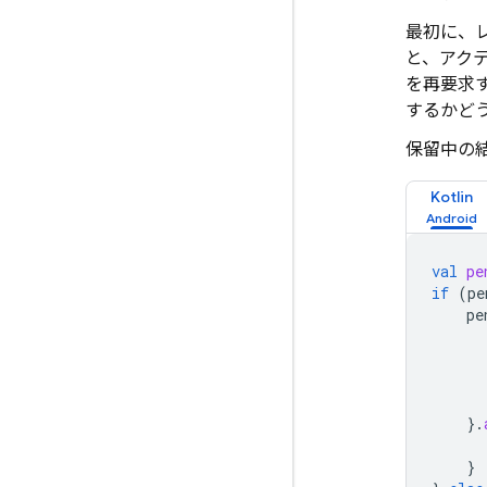
最初に、
と、アク
を再要求
するかど
保留中の
Kotlin
val
pe
if
(
pe
pe
}.
}