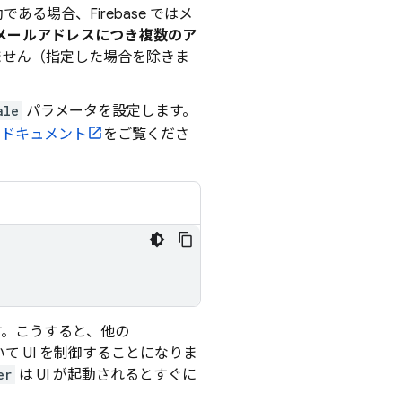
効である場合、Firebase ではメ
のメールアドレスにつき複数のア
ストしません（指定した場合を除きま
ale
パラメータを設定します。
るドキュメント
をご覧くださ
います。こうすると、他の
て UI を制御することになりま
er
は UI が起動されるとすぐに
。