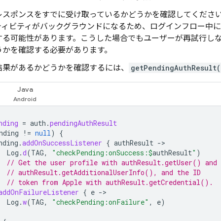
レスポンスをすでに受け取っているかどうかを確認してくださ
ティビティがバックグラウンドになるため、ログインフロー中に
する可能性があります。こうした場合でもユーザーが再試行し
うかを確認する必要があります。
結果があるかどうかを確認するには、
getPendingAuthResult(
Java
nding
=
auth
.
pendingAuthResult
nding
!=
null
)
{
nding
.
addOnSuccessListener
{
authResult
-
Log
.
d
(
TAG
,
"checkPending:onSuccess:
$
authResult
"
)
// Get the user profile with authResult.getUser() and
// authResult.getAdditionalUserInfo(), and the ID
// token from Apple with authResult.getCredential().
addOnFailureListener
{
e
-
Log
.
w
(
TAG
,
"checkPending:onFailure"
,
e
)