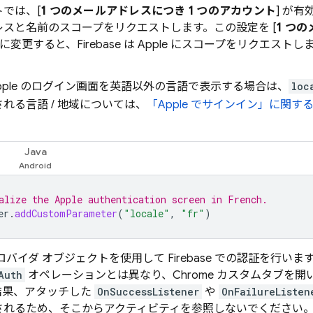
では、[
1 つのメールアドレスにつき 1 つのアカウント
] が有
レスと名前のスコープをリクエストします。この設定を [
1 つ
] に変更すると、Firebase は Apple にスコープをリクエ
pple のログイン画面を英語以外の言語で表示する場合は、
loc
れる言語 / 地域については、
「Apple でサインイン」に関す
Java
alize the Apple authentication screen in French.
er
.
addCustomParameter
(
"locale"
,
"fr"
)
 プロバイダ オブジェクトを使用して Firebase での認証を行
Auth
オペレーションとは異なり、Chrome カスタムタブを開い
結果、アタッチした
OnSuccessListener
や
OnFailureListen
されるため、そこからアクティビティを参照しないでください