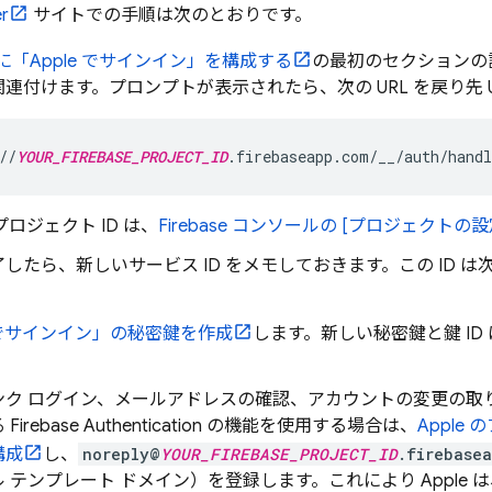
r
サイトでの手順は次のとおりです。
けに「Apple でサインイン」を構成する
の最初のセクションの
連付けます。プロンプトが表示されたら、次の URL を戻り先 
//
YOUR_FIREBASE_PROJECT_ID
.firebaseapp.com/__/auth/handl
e プロジェクト ID は、
Firebase
コンソールの [プロジェクトの設定
したら、新しいサービス ID をメモしておきます。この ID 
e でサインイン」の秘密鍵を作成
します。新しい秘密鍵と鍵 I
ンク ログイン、メールアドレスの確認、アカウントの変更の取
る
Firebase Authentication
の機能を使用する場合は、
Apple
構成
し、
noreply@
YOUR_FIREBASE_PROJECT_ID
.firebase
 テンプレート ドメイン）を登録します。これにより Apple 