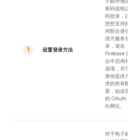
子邮件地址与
密码或电话号
码登录，以及
您想支持的任
何联合身份提
供方服务登
录，请在
设置登录方法
Firebase
控制
台中启用相应
选项，并完成
身份提供方要
求的所有配
置，如设置您
的 OAuth 重定
向网址。
对于电子邮件