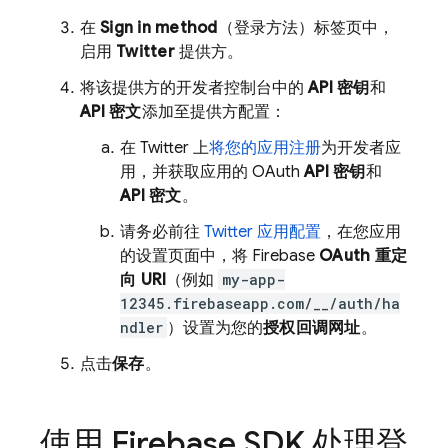
在
Sign in method
（登录方法）标签页中，
启用
Twitter
提供方。
将该提供方的开发者控制台中的
API 密钥
和
API 密文
添加至提供方配置：
在 Twitter 上
将您的应用注册
为开发者应
用，并获取应用的 OAuth
API 密钥
和
API 密文
。
请务必前往
Twitter 应用配置
，在您应用
的设置页面中，将 Firebase
OAuth 重定
向 URI
（例如
my-app-
12345.firebaseapp.com/__/auth/ha
ndler
）设置为您的
授权回调网址
。
点击
保存
。
使用 Firebase SDK 处理登