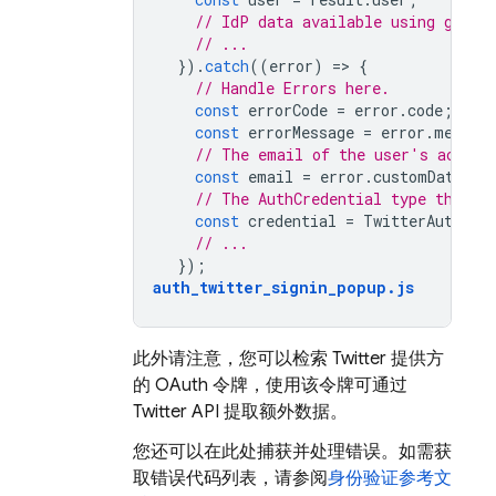
// IdP data available using getAd
// ...
}).
catch
((
error
)
=
>
{
// Handle Errors here.
const
errorCode
=
error
.
code
;
const
errorMessage
=
error
.
messag
// The email of the user's accoun
const
email
=
error
.
customData
.
em
// The AuthCredential type that w
const
credential
=
TwitterAuthPro
// ...
});
auth_twitter_signin_popup
.
js
此外请注意，您可以检索 Twitter 提供方
的 OAuth 令牌，使用该令牌可通过
Twitter API 提取额外数据。
您还可以在此处捕获并处理错误。如需获
取错误代码列表，请参阅
身份验证参考文