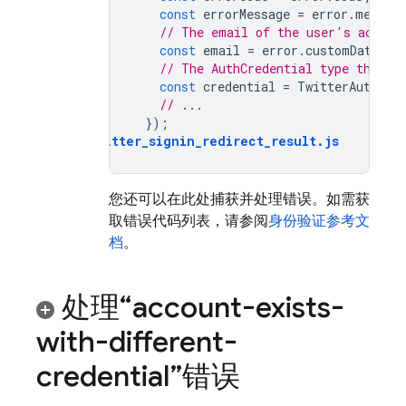
const
errorMessage
=
error
.
messag
// The email of the user's accoun
const
email
=
error
.
customData
.
em
// The AuthCredential type that w
const
credential
=
TwitterAuthPro
// ...
});
auth_twitter_signin_redirect_result
.
js
您还可以在此处捕获并处理错误。如需获
取错误代码列表，请参阅
身份验证参考文
档
。
处理“account-exists-
with-different-
credential”错误