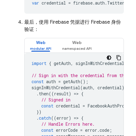
var
credential
=
firebase
.
auth
.
TwitterAuth
最后，使用 Firebase 凭据进行 Firebase 身份
验证：
Web
Web
import
{
getAuth
,
signInWithCredential
,
Fa
// Sign in with the credential from the Fa
const
auth
=
getAuth
();
signInWithCredential
(
auth
,
credential
)
.
then
((
result
)
=
>
{
// Signed in 
const
credential
=
FacebookAuthProvide
})
.
catch
((
error
)
=
>
{
// Handle Errors here.
const
errorCode
=
error
.
code
;