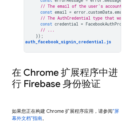
const
errorMessage
=
error
.
message
;
// The email of the user's account use
const
email
=
error
.
customData
.
email
;
// The AuthCredential type that was us
const
credential
=
FacebookAuthProvide
// ...
});
auth_facebook_signin_credential
.
js
在 Chrome 扩展程序中进
行 Firebase 身份验证
如果您正在构建 Chrome 扩展程序应用，请参阅
“屏
幕外文档”指南
。