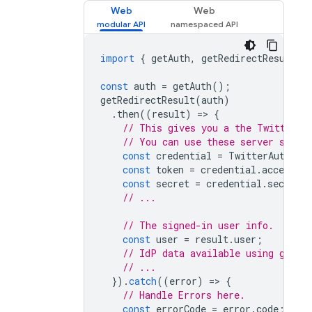
Web
Web
import
{
getAuth
,
getRedirectResult
,
const
auth
=
getAuth
();
getRedirectResult
(
auth
)
.
then
((
result
)
=
>
{
// This gives you a the Twitter O
// You can use these server side 
const
credential
=
TwitterAuthPro
const
token
=
credential
.
accessTo
const
secret
=
credential
.
secret
;
// ...
// The signed-in user info.
const
user
=
result
.
user
;
// IdP data available using getAd
// ...
}).
catch
((
error
)
=
>
{
// Handle Errors here.
const
errorCode
=
error
.
code
;