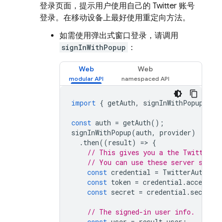
登录页面，提示用户使用自己的 Twitter 账号
登录。在移动设备上最好使用重定向方法。
如需使用弹出式窗口登录，请调用
signInWithPopup
：
Web
Web
import
{
getAuth
,
signInWithPopup
,
Tw
const
auth
=
getAuth
();
signInWithPopup
(
auth
,
provider
)
.
then
((
result
)
=
>
{
// This gives you a the Twitter O
// You can use these server side 
const
credential
=
TwitterAuthPro
const
token
=
credential
.
accessTo
const
secret
=
credential
.
secret
;
// The signed-in user info.
const
user
=
result
.
user
;