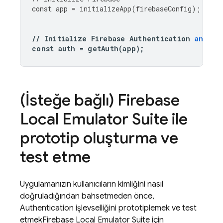
const
app
=
initializeApp
(
firebaseConfig
);
//
Initialize
Firebase
Authentication
and
ge
const
auth
=
getAuth
(
app
);
(İsteğe bağlı)
Firebase
Local Emulator Suite
ile
prototip oluşturma ve
test etme
Uygulamanızın kullanıcıların kimliğini nasıl
doğruladığından bahsetmeden önce,
Authentication
işlevselliğini prototiplemek ve test
etmek
Firebase Local Emulator Suite
için