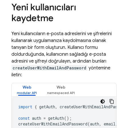
Yeni kullanıcıları
kaydetme
Yeni kullanıcıların e-posta adreslerini ve şifrelerini
kullanarak uygulamanıza kaydolmasına olanak
tanıyan bir form oluşturun. Kullanıcı formu
doldurduğunda, kullanıcının sağladığı e-posta
adresini ve şifreyi doğrulayın, ardından bunları
createUserWithEmailAndPassword
yöntemine
iletin:
Web
Web
import
{
getAuth
,
createUserWithEmailAndPasswor
const
auth
=
getAuth
();
createUserWithEmailAndPassword
(
auth
,
email
,
pas