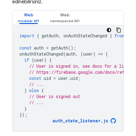
edinebilirsiniz.
Web
Web
import
{
getAuth
,
onAuthStateChanged
}
from
"fi
const
auth
=
getAuth
();
onAuthStateChanged
(
auth
,
(
user
)
=
>
{
if
(
user
)
{
// User is signed in, see docs for a list of
// https://firebase.google.com/docs/referen
const
uid
=
user
.
uid
;
// ...
}
else
{
// User is signed out
// ...
}
});
auth_state_listener
.
js