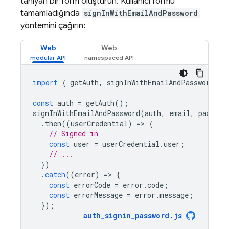
tanıyan bir form oluşturun. Kullanıcı formu
tamamladığında
signInWithEmailAndPassword
yöntemini çağırın:
Web
Web
import
{
getAuth
,
signInWithEmailAndPassword
}
const
auth
=
getAuth
();
signInWithEmailAndPassword
(
auth
,
email
,
passwor
.
then
((
userCredential
)
=
>
{
// Signed in 
const
user
=
userCredential
.
user
;
// ...
})
.
catch
((
error
)
=
>
{
const
errorCode
=
error
.
code
;
const
errorMessage
=
error
.
message
;
});
auth_signin_password
.
js