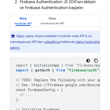
Firebase Authentication
JS SDK'sını ekleyin
ve
Firebase Authentication
başlatın:
Web
Web
Ağaç yapısı oluşturulabilen modüler web API'si ve
namespaced API'den
yükseltme
hakkında
daha fazla bilgi
edinin
.
import
{
initializeApp
}
from
"firebase/app"
;
import
{
getAuth
}
from
"firebase/auth"
;
//
TODO
:
Replace
the
following
with
your
app
's 
//
See
:
https
:
//
firebase
.
google
.
com
/
docs
/
web
/
le
const
firebaseConfig
=
{
//
...
};
//
Initialize
Firebase