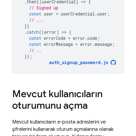
.
then
((
userCredential
)
=
>
{
// Signed up 
const
user
=
userCredential
.
user
;
// ...
})
.
catch
((
error
)
=
>
{
const
errorCode
=
error
.
code
;
const
errorMessage
=
error
.
message
;
// ..
});
auth_signup_password
.
js
Mevcut kullanıcıların
oturumunu açma
Mevcut kullanıcıların e-posta adreslerini ve
şifrelerini kullanarak oturum açmalarına olanak