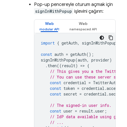
Pop-up pencereyle oturum açmak için
signInWithPopup
işlevini çağırın:
Web
Web
import
{
getAuth
,
signInWithPopup
,
Tw
const
auth
=
getAuth
();
signInWithPopup
(
auth
,
provider
)
.
then
((
result
)
=
>
{
// This gives you a the Twitter O
// You can use these server side 
const
credential
=
TwitterAuthPro
const
token
=
credential
.
accessTo
const
secret
=
credential
.
secret
;
// The signed-in user info.
const
user
=
result
.
user
;
// IdP data available using getAd
// ...