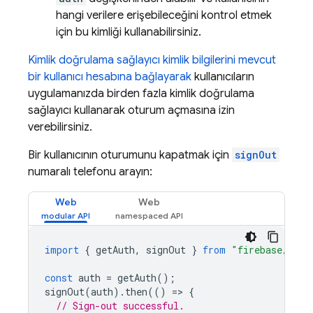
hangi verilere erişebileceğini kontrol etmek
için bu kimliği kullanabilirsiniz.
Kimlik doğrulama sağlayıcı kimlik bilgilerini mevcut
bir kullanıcı hesabına bağlayarak
kullanıcıların
uygulamanızda birden fazla kimlik doğrulama
sağlayıcı kullanarak oturum açmasına izin
verebilirsiniz.
Bir kullanıcının oturumunu kapatmak için
signOut
numaralı telefonu arayın:
Web
Web
import
{
getAuth
,
signOut
}
from
"firebase/auth
const
auth
=
getAuth
();
signOut
(
auth
).
then
(()
=
>
{
// Sign-out successful.