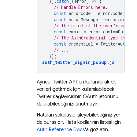
}).
catch
((
error
)
=
>
{
// Handle Errors here.
const
errorCode
=
error
.
code
;
const
errorMessage
=
error
.
messag
// The email of the user's accoun
const
email
=
error
.
customData
.
em
// The AuthCredential type that w
const
credential
=
TwitterAuthPro
// ...
});
auth_twitter_signin_popup
.
js
Ayrıca, Twitter API'leri kullanılarak ek
verileri getirmek için kullanılabilecek
Twitter sağlayıcısının OAuth jetonunu
da alabileceğinizi unutmayın.
Hataları yakalayıp işleyebileceğiniz yer
de burasıdır. Hata kodlarının listesi için
Auth Reference Docs
'a göz atın.