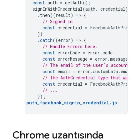
const
auth
=
getAuth
();
signInWithCredential
(
auth
,
credential
)
.
then
((
result
)
=
>
{
// Signed in 
const
credential
=
FacebookAuthProvide
})
.
catch
((
error
)
=
>
{
// Handle Errors here.
const
errorCode
=
error
.
code
;
const
errorMessage
=
error
.
message
;
// The email of the user's account use
const
email
=
error
.
customData
.
email
;
// The AuthCredential type that was us
const
credential
=
FacebookAuthProvide
// ...
});
auth_facebook_signin_credential
.
js
Chrome uzantısında