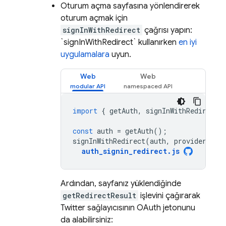
Oturum açma sayfasına yönlendirerek
oturum açmak için
signInWithRedirect
çağrısı yapın:
`signInWithRedirect` kullanırken
en iyi
uygulamalara
uyun.
Web
Web
import
{
getAuth
,
signInWithRedirect
const
auth
=
getAuth
();
signInWithRedirect
(
auth
,
provider
);
auth_signin_redirect
.
js
Ardından, sayfanız yüklendiğinde
getRedirectResult
işlevini çağırarak
Twitter sağlayıcısının OAuth jetonunu
da alabilirsiniz: