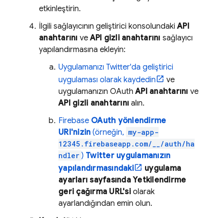
etkinleştirin.
İlgili sağlayıcının geliştirici konsolundaki
API
anahtarını
ve
API gizli anahtarını
sağlayıcı
yapılandırmasına ekleyin:
Uygulamanızı Twitter'da geliştirici
uygulaması olarak kaydedin
ve
uygulamanızın OAuth
API anahtarını
ve
API gizli anahtarını
alın.
Firebase
OAuth yönlendirme
URI'nizin
(örneğin,
my-app-
12345.firebaseapp.com/__/auth/ha
ndler
)
Twitter uygulamanızın
yapılandırmasındaki
uygulama
ayarları sayfasında Yetkilendirme
geri çağırma URL'si
olarak
ayarlandığından emin olun.