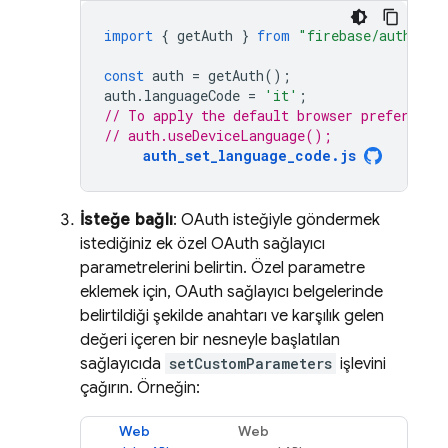
import
{
getAuth
}
from
"firebase/auth"
;
const
auth
=
getAuth
();
auth
.
languageCode
=
'it'
;
// To apply the default browser preference
// auth.useDeviceLanguage();
auth_set_language_code.js
İsteğe bağlı
: OAuth isteğiyle göndermek
istediğiniz ek özel OAuth sağlayıcı
parametrelerini belirtin. Özel parametre
eklemek için, OAuth sağlayıcı belgelerinde
belirtildiği şekilde anahtarı ve karşılık gelen
değeri içeren bir nesneyle başlatılan
sağlayıcıda
setCustomParameters
işlevini
çağırın. Örneğin:
Web
Web