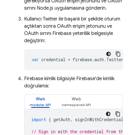
gerekiyorsa OAuth erişim jetonunu ve OAuth
sırrını Node.js uygulamasına gönderin.
Kullanıcı Twitter ile başarılı bir şekilde oturum
açtıktan sonra OAuth erişim jetonunu ve
OAuth sırrını Firebase yeterlilik belgesiyle
değiştirin:
var
credential
=
firebase
.
auth
.
TwitterAuth
Firebase kimlik bilgisiyle Firebase'de kimlik
doğrulama:
Web
Web
import
{
getAuth
,
signInWithCredential
,
Fa
// Sign in with the credential from the Fa