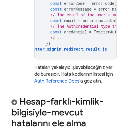
const
errorCode
=
error
.
code
;
const
errorMessage
=
error
.
messag
// The email of the user's accoun
const
email
=
error
.
customData
.
em
// The AuthCredential type that w
const
credential
=
TwitterAuthPro
// ...
});
auth_twitter_signin_redirect_result
.
js
Hataları yakalayıp işleyebileceğiniz yer
de burasıdır. Hata kodlarının listesi için
Auth Reference Docs
'a göz atın.
Hesap-farklı-kimlik-
bilgisiyle-mevcut
hatalarını ele alma