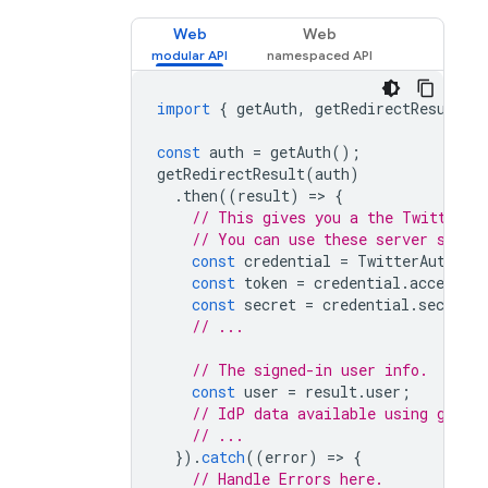
Web
Web
import
{
getAuth
,
getRedirectResult
,
const
auth
=
getAuth
();
getRedirectResult
(
auth
)
.
then
((
result
)
=
>
{
// This gives you a the Twitter O
// You can use these server side 
const
credential
=
TwitterAuthPro
const
token
=
credential
.
accessTo
const
secret
=
credential
.
secret
;
// ...
// The signed-in user info.
const
user
=
result
.
user
;
// IdP data available using getAd
// ...
}).
catch
((
error
)
=
>
{
// Handle Errors here.