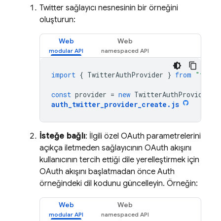
Twitter sağlayıcı nesnesinin bir örneğini
oluşturun:
Web
Web
import
{
TwitterAuthProvider
}
from
"fireb
const
provider
=
new
TwitterAuthProvider
()
auth_twitter_provider_create
.
js
İsteğe bağlı
: İlgili özel OAuth parametrelerini
açıkça iletmeden sağlayıcının OAuth akışını
kullanıcının tercih ettiği dile yerelleştirmek için
OAuth akışını başlatmadan önce Auth
örneğindeki dil kodunu güncelleyin. Örneğin:
Web
Web