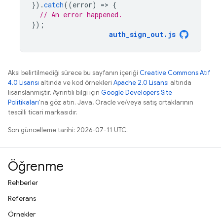
}).
catch
((
error
)
=
>
{
// An error happened.
});
auth_sign_out
.
js
Aksi belirtilmediği sürece bu sayfanın içeriği
Creative Commons Atıf
4.0 Lisansı
altında ve kod örnekleri
Apache 2.0 Lisansı
altında
lisanslanmıştır. Ayrıntılı bilgi için
Google Developers Site
Politikaları
'na göz atın. Java, Oracle ve/veya satış ortaklarının
tescilli ticari markasıdır.
Son güncelleme tarihi: 2026-07-11 UTC.
Öğrenme
Rehberler
Referans
Örnekler