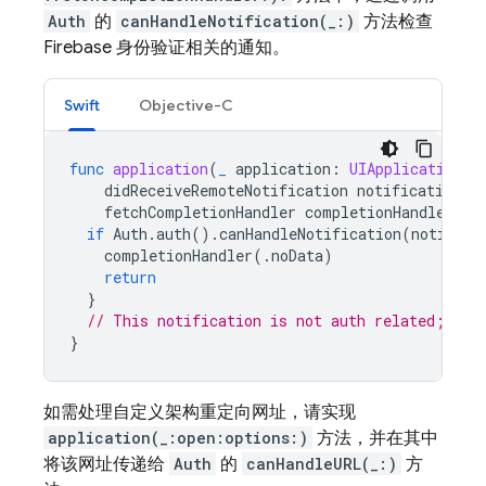
Auth
的
canHandleNotification(_:)
方法检查
Firebase 身份验证相关的通知。
Swift
Objective-C
func
application
(
_
application
:
UIApplication
,
didReceiveRemoteNotification
notification
:
fetchCompletionHandler
completionHandler
:
@
if
Auth
.
auth
().
canHandleNotification
(
notifica
completionHandler
(.
noData
)
return
}
// This notification is not auth related; it 
}
如需处理自定义架构重定向网址，请实现
application(_:open:options:)
方法，并在其中
将该网址传递给
Auth
的
canHandleURL(_:)
方