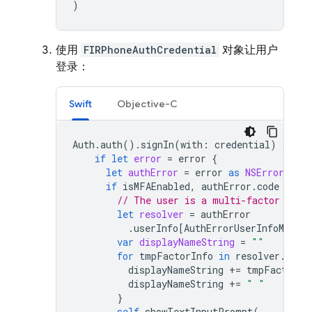
)
使用
FIRPhoneAuthCredential
对象让用户
登录：
Swift
Objective-C
Auth
.
auth
().
signIn
(
with
:
credential
)
{
aut
if
let
error
=
error
{
let
authError
=
error
as
NSError
if
isMFAEnabled
,
authError
.
code
==
A
// The user is a multi-factor user
let
resolver
=
authError
.
userInfo
[
AuthErrorUserInfoMulti
var
displayNameString
=
""
for
tmpFactorInfo
in
resolver
.
hint
displayNameString
+=
tmpFactorIn
displayNameString
+=
" "
}
self
.
showTextInputPrompt
(