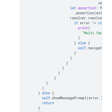
verific
let
assertion
:
Multi
.
assertion
(
with
:
c
resolver
.
resolveSignI
if
error
!=
nil
{
print
(
"Multi factor 
)
}
else
{
self
.
navigationCo
}
}
}
)
}
}
}
)
}
else
{
self
.
showMessagePrompt
(
error
.
local
return
}