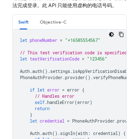
法完成登录。此 API 只能使用虚构的电话号码。
Swift
Objective-C
let
phoneNumber
=
"+16505554567"
// This test verification code is specified for
let
testVerificationCode
=
"123456"
Auth
.
auth
().
settings
.
isAppVerificationDisabledF
PhoneAuthProvider
.
provider
().
verifyPhoneNumber
(
if
let
error
=
error
{
// Handles error
self
.
handleError
(
error
)
return
}
let
credential
=
PhoneAuthProvider
.
provider
Auth
.
auth
().
signIn
(
with
:
credential
)
{
auth