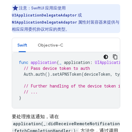
注意：SwiftUI 应用应使用
或
UIApplicationDelegateAdaptor
属性封装容器来提供与
NSApplicationDelegateAdaptor
相应应用委托协议对应的类型。
Swift
Objective-C
func
application
(
_
application
:
UIApplication
,
// Pass device token to auth
Auth
.
auth
().
setAPNSToken
(
deviceToken
,
type
:
.
// Further handling of the device token if ne
// ...
}
要处理推送通知，请在
application(_:didReceiveRemoteNotification
:fetchCompletionHandler:):
方法中，通过调用