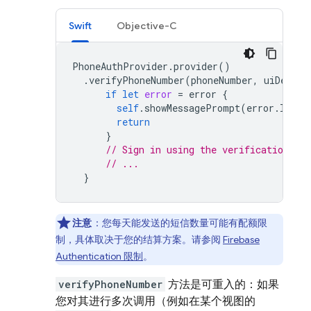
Swift
Objective-C
PhoneAuthProvider
.
provider
()
.
verifyPhoneNumber
(
phoneNumber
,
uiDelega
if
let
error
=
error
{
self
.
showMessagePrompt
(
error
.
local
return
}
// Sign in using the verificationID a
// ...
}
注意
：您每天能发送的短信数量可能有配额限
制，具体取决于您的结算方案。请参阅
Firebase
Authentication
限制
。
verifyPhoneNumber
方法是可重入的：如果
您对其进行多次调用（例如在某个视图的