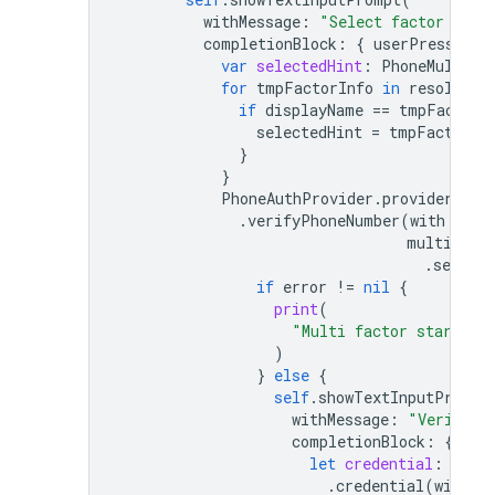
withMessage
:
"Select factor to s
completionBlock
:
{
userPressedOK
var
selectedHint
:
PhoneMultiFa
for
tmpFactorInfo
in
resolver
.
if
displayName
==
tmpFactorI
selectedHint
=
tmpFactorIn
}
}
PhoneAuthProvider
.
provider
()
.
verifyPhoneNumber
(
with
:
sel
multiFact
.
session
if
error
!=
nil
{
print
(
"Multi factor start si
)
}
else
{
self
.
showTextInputPrompt
withMessage
:
"Verifica
completionBlock
:
{
use
let
credential
:
Phon
.
credential
(
withVe