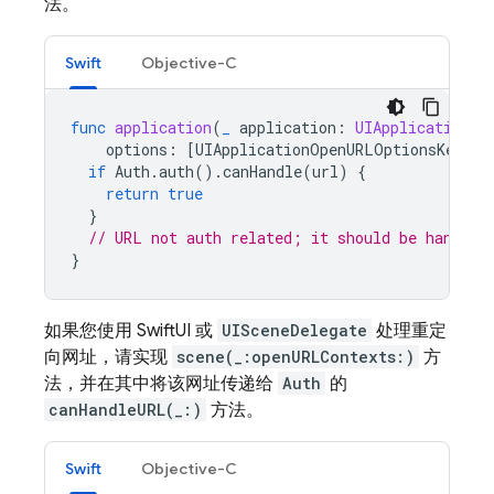
法。
Swift
Objective-C
func
application
(
_
application
:
UIApplication
,
options
:
[
UIApplicationOpenURLOptionsKey
:
if
Auth
.
auth
().
canHandle
(
url
)
{
return
true
}
// URL not auth related; it should be handled
}
如果您使用 SwiftUI 或
UISceneDelegate
处理重定
向网址，请实现
scene(_:openURLContexts:)
方
法，并在其中将该网址传递给
Auth
的
canHandleURL(_:)
方法。
Swift
Objective-C