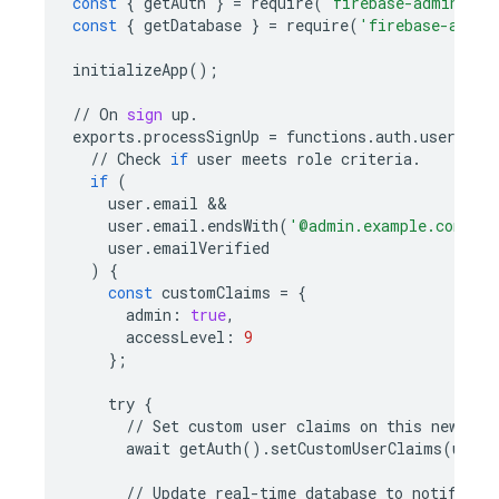
const
{
getAuth
}
=
require
(
'firebase-admin/aut
const
{
getDatabase
}
=
require
(
'firebase-admin
initializeApp
();
//
On
sign
up
.
exports
.
processSignUp
=
functions
.
auth
.
user
()
.
o
//
Check
if
user
meets
role
criteria
.
if
(
user
.
email
user
.
email
.
endsWith
(
'@admin.example.com'
)
user
.
emailVerified
)
{
const
customClaims
=
{
admin
:
true
,
accessLevel
:
9
};
try
{
//
Set
custom
user
claims
on
this
newly
c
await
getAuth
()
.
setCustomUserClaims
(
user
.
//
Update
real
-
time
database
to
notify
cl