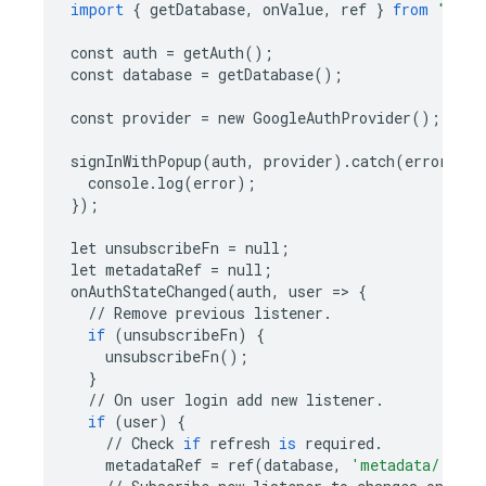
import
{
getDatabase
,
onValue
,
ref
}
from
"fire
const
auth
=
getAuth
();
const
database
=
getDatabase
();
const
provider
=
new
GoogleAuthProvider
();
signInWithPopup
(
auth
,
provider
)
.
catch
(
error
=
> 
console
.
log
(
error
);
});
let
unsubscribeFn
=
null
;
let
metadataRef
=
null
;
onAuthStateChanged
(
auth
,
user
=
> 
{
//
Remove
previous
listener
.
if
(
unsubscribeFn
)
{
unsubscribeFn
();
}
//
On
user
login
add
new
listener
.
if
(
user
)
{
//
Check
if
refresh
is
required
.
metadataRef
=
ref
(
database
,
'metadata/'
+
u