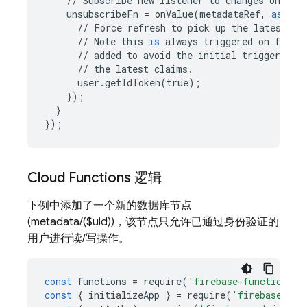
//
Subscribe
new
listener
to
changes
on
tha
unsubscribeFn
=
onValue
(
metadataRef
,
async
//
Force
refresh
to
pick
up
the
latest
cu
//
Note
this
is
always
triggered
on
first
//
added
to
avoid
the
initial
trigger
whe
//
the
latest
claims
.
user
.
getIdToken
(
true
);
});
}
});
Cloud Functions
逻辑
下例中添加了一个新的数据库节点
(metadata/($uid))，该节点只允许已通过身份验证的
用户进行读/写操作。
const
functions
=
require
(
'firebase-functions'
)
const
{
initializeApp
}
=
require
(
'firebase-adm