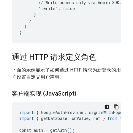
        // Write access only via Admin SDK.

        ".write": false

      }

    }

  }

通过 HTTP 请求定义角色
下面的示例显示了如何通过 HTTP 请求为新登录的用
户设置自定义用户声明。
客户端实现 (Java
Script)
import
{
GoogleAuthProvider
,
signInWithPopup
,
g
import
{
getDatabase
,
onValue
,
ref
}
from
"fire
const
auth
=
getAuth
();