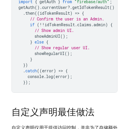
import
{
getAuth
}
from
"firebase/auth"
;
getAuth
().
currentUser
?
.
getIdTokenResult
()
.
then
((
idTokenResult
)
=
>
{
// Confirm the user is an Admin.
if
(
!!
idTokenResult
.
claims
.
admin
)
{
// Show admin UI.
showAdminUI
();
}
else
{
// Show regular user UI.
showRegularUI
();
}
})
.
catch
((
error
)
=
>
{
console
.
log
(
error
);
});
自定义声明最佳做法
自定义声明仅用于提供访问控制，并非为了存储额外