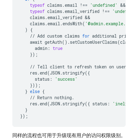
typeof
claims
.
email
!==
'undefined'
typeof
claims
.
email_verified
!==
'undefined
claims
.
email_verified
claims
.
email
.
endsWith
(
'@admin.example.com'
)
{
//
Add
custom
claims
for
additional
privile
await
getAuth
()
.
setCustomUserClaims
(
claims
.
admin
:
true
});
//
Tell
client
to
refresh
token
on
user
.
res
.
end
(
JSON
.
stringify
({
status
:
'success'
}));
}
else
{
//
Return
nothing
.
res
.
end
(
JSON
.
stringify
({
status
:
'ineligibl
}
});
同样的流程也可用于升级现有用户的访问权限级别。