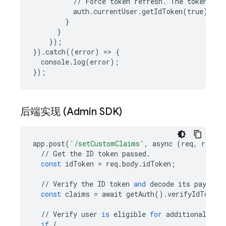
//
Force
token
refresh
.
The
token
cla
auth
.
currentUser
.
getIdToken
(
true
);
}
}
});
})
.
catch
((
error
)
=
> 
{
console
.
log
(
error
);
});
后端实现 (Admin SDK)
app
.
post
(
'/setCustomClaims'
,
async
(
req
,
res
)
=
//
Get
the
ID
token
passed
.
const
idToken
=
req
.
body
.
idToken
;
//
Verify
the
ID
token
and
decode
its
payload
const
claims
=
await
getAuth
()
.
verifyIdToken
(
//
Verify
user
is
eligible
for
additional
pri
if
(