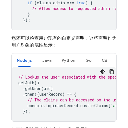
if
(
claims
.
admin
===
true
)
{
// Allow access to requested admin resour
}
});
您还可以检查用户现有的自定义声明，这些声明作为
用户对象的属性显示：
Node.js
Java
Python
Go
C#
// Lookup the user associated with the specifie
getAuth
()
.
getUser
(
uid
)
.
then
((
userRecord
)
=
>
{
// The claims can be accessed on the user r
console
.
log
(
userRecord
.
customClaims
[
'admin'
});