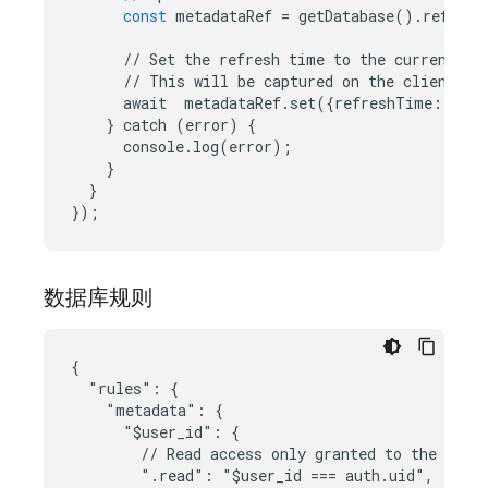
const
metadataRef
=
getDatabase
()
.
ref
(
'me
//
Set
the
refresh
time
to
the
current
UT
//
This
will
be
captured
on
the
client
to
await
metadataRef
.
set
({
refreshTime
:
new
}
catch
(
error
)
{
console
.
log
(
error
);
}
}
});
数据库规则
{

  "rules": {

    "metadata": {

      "$user_id": {

        // Read access only granted to the authe
        ".read": "$user_id === auth.uid",
