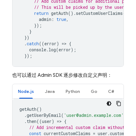
// Add custom claims for additional privi
// This will be picked up by the user on 
return
getAuth
().
setCustomUserClaims
(
user
admin
:
true
,
});
}
})
.
catch
((
error
)
=
>
{
console
.
log
(
error
);
});
也可以通过 Admin SDK 逐步修改自定义声明：
Node.js
Java
Python
Go
C#
getAuth
()
.
getUserByEmail
(
'user@admin.example.com'
)
.
then
((
user
)
=
>
{
// Add incremental custom claim without ove
const
currentCustomClaims
=
user
.
customClai