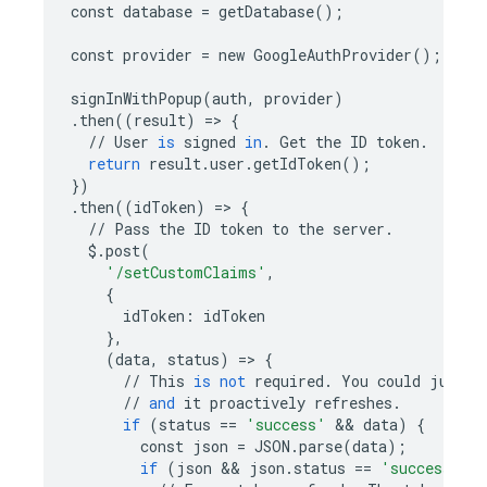
const
database
=
getDatabase
();
const
provider
=
new
GoogleAuthProvider
();
signInWithPopup
(
auth
,
provider
)
.
then
((
result
)
=
> 
{
//
User
is
signed
in
.
Get
the
ID
token
.
return
result
.
user
.
getIdToken
();
})
.
then
((
idToken
)
=
> 
{
//
Pass
the
ID
token
to
the
server
.
$
.
post
(
'/setCustomClaims'
,
{
idToken
:
idToken
},
(
data
,
status
)
=
> 
{
//
This
is
not
required
.
You
could
just
w
//
and
it
proactively
refreshes
.
if
(
status
==
'success'
 && 
data
)
{
const
json
=
JSON
.
parse
(
data
);
if
(
json
 && 
json
.
status
==
'success'
)