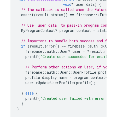
void
*
user_data
)
{
// The callback is called when the Future ent
assert
(
result
.
status
()
==
firebase
::
kFutureSt
// Use `user_data` to pass-in program context
MyProgramContext
*
program_context
=
static_ca
// Important to handle both success and failu
if
(
result
.
error
()
==
firebase
::
auth
::
kAuthEr
firebase
::
auth
::
User
*
user
=
*
result
.
result
printf
(
"Create user succeeded for email %s
\
// Perform other actions on User, if you li
firebase
::
auth
::
User
::
UserProfile
profile
;
profile
.
display_name
=
program_context
-
>
dis
user
-
>
UpdateUserProfile
(
profile
);
}
else
{
printf
(
"Created user failed with error '%s'
}
}