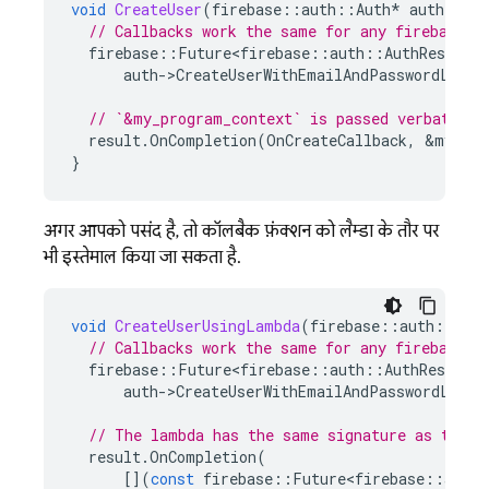
void
CreateUser
(
firebase
::
auth
::
Auth
*
auth
)
{
// Callbacks work the same for any firebase::
firebase
::
Future<firebase
::
auth
::
AuthResult
>
auth
-
>
CreateUserWithEmailAndPasswordLastR
// `&my_program_context` is passed verbatim t
result
.
OnCompletion
(
OnCreateCallback
,
&
my_pro
}
अगर आपको पसंद है, तो कॉलबैक फ़ंक्शन को लैम्डा के तौर पर
भी इस्तेमाल किया जा सकता है.
void
CreateUserUsingLambda
(
firebase
::
auth
::
Auth
// Callbacks work the same for any firebase::
firebase
::
Future<firebase
::
auth
::
AuthResult
>
auth
-
>
CreateUserWithEmailAndPasswordLastR
// The lambda has the same signature as the c
result
.
OnCompletion
(
[](
const
firebase
::
Future<firebase
::
auth
: