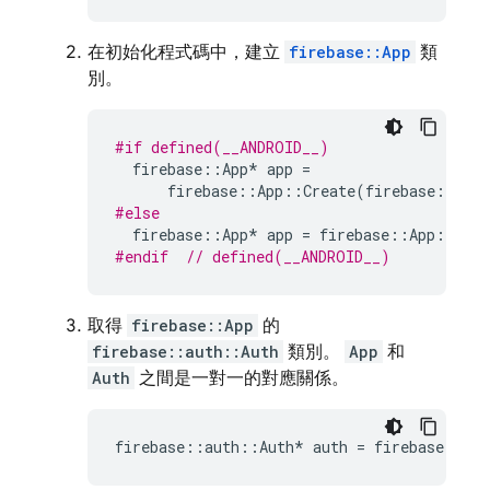
在初始化程式碼中，建立
firebase::App
類
別。
#if defined(__ANDROID__)
firebase
::
App
*
app
=
firebase
::
App
::
Create
(
firebase
::
App
#else
firebase
::
App
*
app
=
firebase
::
App
::
Crea
#endif  
// defined(__ANDROID__)
取得
firebase::App
的
firebase::auth::Auth
類別。
App
和
Auth
之間是一對一的對應關係。
firebase
::
auth
::
Auth
*
auth
=
firebase
::
aut