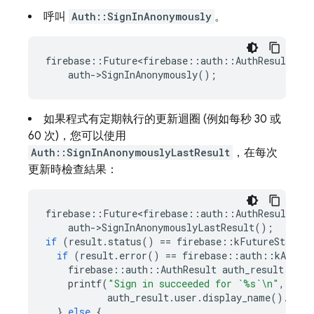
呼叫
Auth::SignInAnonymously
。
firebase
::
Future<firebase
::
auth
::
AuthResult
>
re
auth
-
>
SignInAnonymously
();
如果程式有定期執行的更新迴圈 (例如每秒 30 或
60 次)，您可以使用
Auth::SignInAnonymouslyLastResult
，在每次
更新時檢查結果：
firebase
::
Future<firebase
::
auth
::
AuthResult
>
re
auth
-
>
SignInAnonymouslyLastResult
();
if
(
result
.
status
()
==
firebase
::
kFutureStatusC
if
(
result
.
error
()
==
firebase
::
auth
::
kAuthEr
firebase
::
auth
::
AuthResult
auth_result
=
*
r
printf
(
"Sign in succeeded for `%s`
\n
"
,
auth_result
.
user
.
display_name
().
c_st
}
else
{