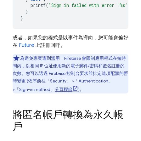
printf
(
"Sign in failed with error '%s'
\n
"
,
}
}
或者，如果您的程式是以事件為導向，您可能會偏好
在
Future
上註冊回呼。
為避免專案遭到濫用，Firebase 會限制應用程式在短時
間內，以相同 IP 位址使用新的電子郵件/密碼和匿名註冊的
次數。您可以透過
Firebase
控制台要求並排定這項配額的暫
時變更 (依序前往「Security」
>「Authentication」
>「Sign-in method」
分頁標籤
)。
將匿名帳戶轉換為永久帳
戶