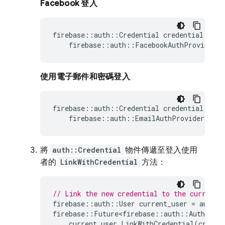
Facebook 登入
firebase
::
auth
::
Credential
credential
=
firebase
::
auth
::
FacebookAuthProvider
:
使用電子郵件和密碼登入
firebase
::
auth
::
Credential
credential
=
firebase
::
auth
::
EmailAuthProvider
::
Ge
將
auth::Credential
物件傳遞至登入使用
者的
LinkWithCredential
方法：
// Link the new credential to the currentl
firebase
::
auth
::
User
current_user
=
auth
-
>
firebase
::
Future<firebase
::
auth
::
AuthResul
current_user
.
LinkWithCredential
(
creden