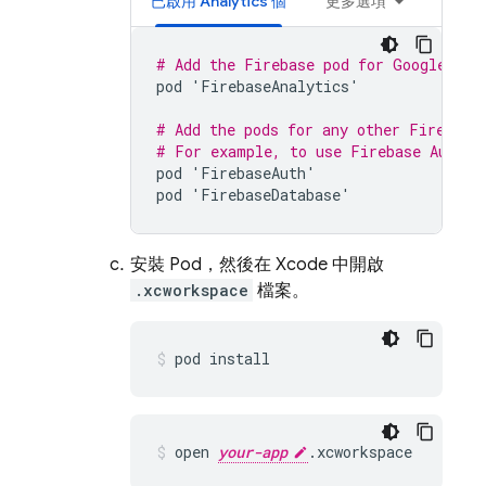
已啟用
Analytics
個
更多選項
# Add the Firebase pod for 
Google Ana
pod
'
FirebaseAnalytics
'
# Add the pods for any other Firebase
# For example, to use 
Firebase Authen
pod
'
FirebaseAuth
'
pod
'
FirebaseDatabase
'
安裝 Pod，然後在 Xcode 中開啟
.xcworkspace
檔案。
pod install
open 
your-app
.xcworkspace