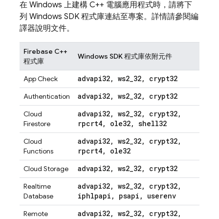
在 Windows 上建構 C++ 電腦應用程式時，請將下
列 Windows SDK 程式庫連結至專案。詳情請參閱編
譯器說明文件。
Firebase C++
Windows SDK 程式庫依附元件
程式庫
advapi32
,
ws2
_
32
,
crypt32
App Check
advapi32
,
ws2
_
32
,
crypt32
Authentication
advapi32
,
ws2
_
32
,
crypt32
,
Cloud
rpcrt4
,
ole32
,
shell32
Firestore
advapi32
,
ws2
_
32
,
crypt32
,
Cloud
rpcrt4
,
ole32
Functions
advapi32
,
ws2
_
32
,
crypt32
Cloud Storage
advapi32
,
ws2
_
32
,
crypt32
,
Realtime
iphlpapi
,
psapi
,
userenv
Database
advapi32
,
ws2
_
32
,
crypt32
,
Remote