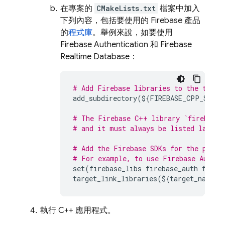
在專案的
CMakeLists.txt
檔案中加入
下列內容，包括要使用的 Firebase 產品
的
程式庫
。舉例來說，如要使用
Firebase Authentication
和
Firebase
Realtime Database
：
# Add Firebase libraries to the targe
add_subdirectory
(
$
{
FIREBASE_CPP_SDK_D
# The Firebase C++ library `firebase_
# and it must always be listed last.
# Add the Firebase SDKs for the produ
# For example, to use 
Firebase Authen
set
(
firebase_libs
firebase_auth
fireb
target_link_libraries
(
$
{
target_name
}
執行 C++ 應用程式。