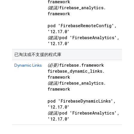
framework
firebase
_
analytics
.
(建議)
framework
pod 'Firebase
Remote
Config'
,
'12
.
17
.
0'
pod 'Firebase
Analytics'
,
(建議)
'12
.
17
.
0'
已淘汰或不支援的程式庫
firebase
.
framework
Dynamic Links
(必要)
firebase
_
dynamic
_
links
.
framework
firebase
_
analytics
.
(建議)
framework
pod 'Firebase
Dynamic
Links'
,
'12
.
17
.
0'
pod 'Firebase
Analytics'
,
(建議)
'12
.
17
.
0'