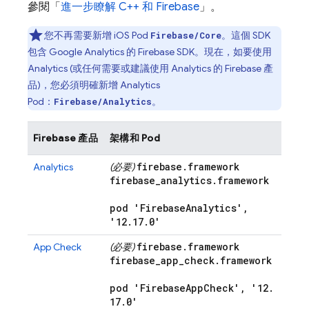
參閱「
進一步瞭解 C++ 和 Firebase
」。
您不再需要新增 iOS Pod
。這個 SDK
Firebase/Core
包含
Google Analytics
的 Firebase SDK。現在，如要使用
Analytics
(或任何需要或建議使用
Analytics
的 Firebase 產
品)，您必須明確新增
Analytics
Pod：
。
Firebase/Analytics
Firebase 產品
架構和 Pod
firebase
.
framework
Analytics
(必要)
firebase
_
analytics
.
framework
pod 'Firebase
Analytics'
,
'12
.
17
.
0'
firebase
.
framework
App Check
(必要)
firebase
_
app
_
check
.
framework
pod 'Firebase
App
Check'
,
'12
.
17
.
0'