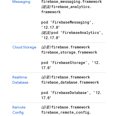
firebase
_
messaging
.
framework
Messaging
firebase
_
analytics
.
(建議)
framework
pod 'Firebase
Messaging'
,
'12
.
17
.
0'
pod 'Firebase
Analytics'
,
(建議)
'12
.
17
.
0'
firebase
.
framework
Cloud Storage
(必要)
firebase
_
storage
.
framework
pod 'Firebase
Storage'
,
'12
.
17
.
0'
firebase
.
framework
Realtime
(必要)
firebase
_
database
.
framework
Database
pod 'Firebase
Database'
,
'12
.
17
.
0'
firebase
.
framework
Remote
(必要)
firebase
_
remote
_
config
.
Config