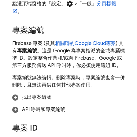
settings
點選頂端窗格的「設定」
>「一般」
分頁標籤
。
專案編號
Firebase 專案 (及其
相關聯的
Google Cloud
專案
) 具
有
專案編號
。這是 Google 為專案指派的全域專屬標
準 ID。設定整合作業和/或向 Firebase、Google 或
第三方服務傳送 API 呼叫時，你必須使用這組 ID。
專案編號無法編輯。刪除專案時，專案編號也會一併
刪除，且無法再供任何其他專案使用。
找出專案編號
API 呼叫和專案編號
專案 ID