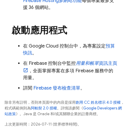
Firebase Hosting
多網站功能
每個專案最多支
援 36 個網站。
啟動應用程式
在
Google Cloud
控制台中，為專案設定
預算
快訊
。
在
Firebase
控制台中監控
用量和帳單
資訊主頁
，全面掌握專案在多項 Firebase 服務中的
用量。
詳閱
Firebase 發布檢查清單
。
除非另有註明，否則本頁面中的內容是採用
創用 CC 姓名標示 4.0 授權
，
程式碼範例則為
阿帕契 2.0 授權
。詳情請參閱《
Google Developers 網
站政策
》。Java 是 Oracle 和/或其關聯企業的註冊商標。
上次更新時間：2026-07-11 (世界標準時間)。