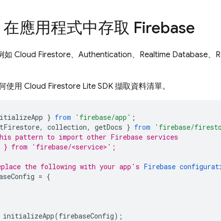
在應用程式中存取 Firebase
 (例如
Cloud Firestore
、
Authentication
、
Realtime Database
、
R
何使用
Cloud Firestore
Lite SDK 擷取資料清單。
itializeApp
}
from
'firebase/app'
;
tFirestore
,
collection
,
getDocs
}
from
'firebase/firest
his pattern to import other Firebase services
 } from 'firebase/<service>';
place the following with your app's 
Firebase configurat
aseConfig
=
{
initializeApp
(
firebaseConfig
);