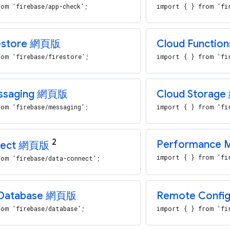
om 'firebase/app-check';
import { } from 'fi
estore
網頁版
Cloud Function
om 'firebase/firestore';
import { } from 'fi
ssaging
網頁版
Cloud Storage
om 'firebase/messaging';
import { } from 'fi
2
Performance M
ect
網頁版
import { } from 'fi
om 'firebase/data-connect';
 Database
網頁版
Remote Confi
om 'firebase/database';
import { } from 'fi