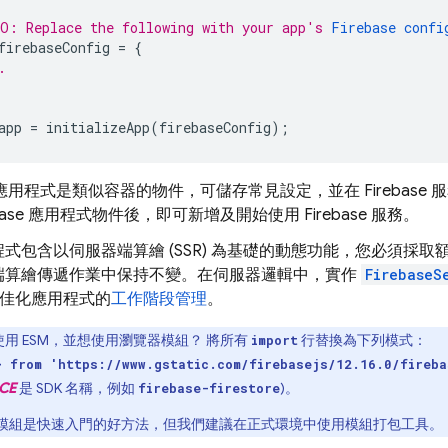
O: Replace the following with your app's 
Firebase confi
firebaseConfig
=
{
.
app
=
initializeApp
(
firebaseConfig
);
ase 應用程式是類似容器的物件，可儲存常見設定，並在 Fireba
ebase 應用程式物件後，即可新增及開始使用 Firebase 服務。
式包含以伺服器端算繪 (SSR) 為基礎的動態功能，您必須採
端算繪傳遞作業中保持不變。在伺服器邏輯中，實作
FirebaseS
 最佳化應用程式的
工作階段管理
。
用 ESM，並想使用瀏覽器模組？ 將所有
行替換為下列模式：
import
} from 'https://www.gstatic.com/firebasejs/12.16.0/fireba
CE
是 SDK 名稱，例如
)。
firebase-firestore
模組是快速入門的好方法，但我們建議在正式環境中使用模組打包工具。