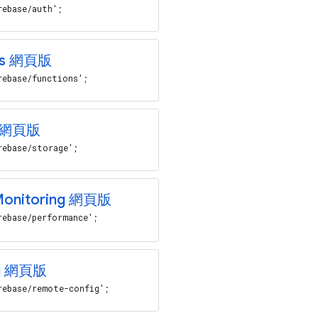
rebase/auth';
s
網頁版
rebase/functions';
網頁版
rebase/storage';
onitoring
網頁版
rebase/performance';
g
網頁版
rebase/remote-config';