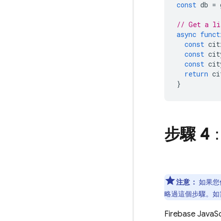
const
db
=
// Get a li
async
funct
const
cit
const
cit
const
cit
return
ci
}
步驟 4
注意：
如果您使用
略過這個步驟。如
Firebase
JavaSc