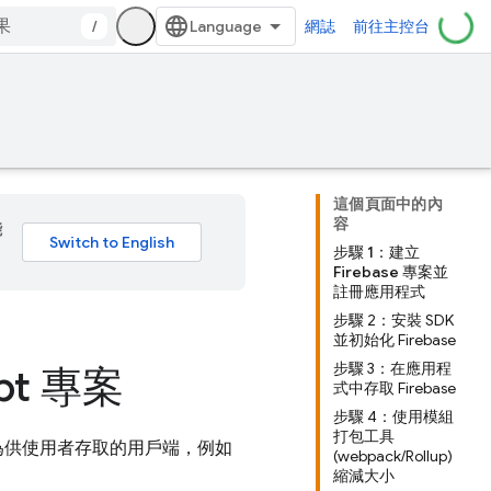
/
網誌
前往主控台
這個頁面中的內
容
能
步驟 1：建立
Firebase 專案並
註冊應用程式
步驟 2：安裝 SDK
並初始化 Firebase
步驟 3：在應用程
ipt 專案
式中存取 Firebase
步驟 4：使用模組
打包工具
為供使用者存取的用戶端，例如
(webpack/Rollup)
縮減大小