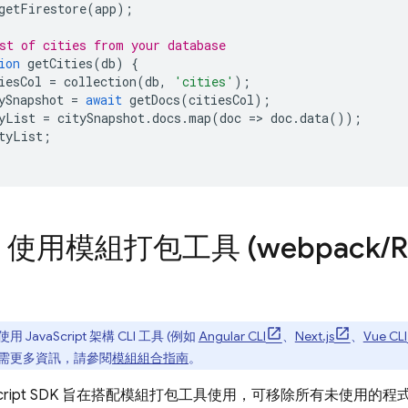
getFirestore
(
app
);
st of cities from your database
ion
getCities
(
db
)
{
iesCol
=
collection
(
db
,
'cities'
);
ySnapshot
=
await
getDocs
(
citiesCol
);
yList
=
citySnapshot
.
docs
.
map
(
doc
=>
doc
.
data
());
tyList
;
：使用模組打包工具 (webpack
/
R
 JavaScript 架構 CLI 工具 (例如
Angular CLI
、
Next.js
、
Vue CLI
需更多資訊，請參閱
模組組合指南
。
ript
SDK 旨在搭配模組打包工具使用，可移除所有未使用的程式