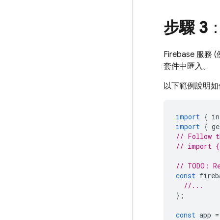
步驟 3
：
Firebase 服務
套件中匯入。
以下範例說明如
import
{
in
import
{
ge
// Follow t
// import {
// TODO: Re
const
fireb
//...
};
const
app
=