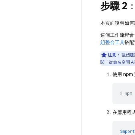
步驟 2
：
本頁面說明如
這個工作流程會使
組整合工具
搭配
注意：
強烈建
閱「
從命名空間 AP
使用 npm 
npm 
在應用程式中
import