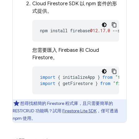
Cloud Firestore
SDK 以 npm 套件的形
式提供。
npm
install
firebase
@12.17.0
--
save
您需要匯入 Firebase 和
Cloud
Firestore
。
import
{
initializeApp
}
from
"firebase
import
{
getFirestore
}
from
"firebase/
想尋找精簡的 Firestore 程式庫，且只需要簡單的
REST/CRUD 功能嗎？試用
Firestore Lite SDK
，僅可透過
npm 使用。