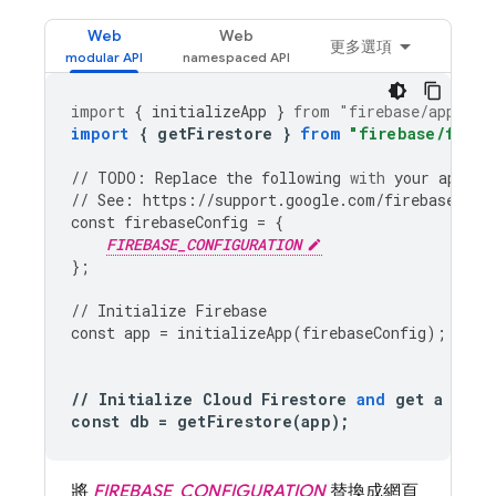
Web
Web
更多選項
import
{
initializeApp
}
from
"firebase/app"
;
import
{
getFirestore
}
from
"firebase/fires
//
TODO
:
Replace
the
following
with
your
app
's 
//
See
:
https
:
//
support
.
google
.
com
/
firebase
/
ans
const
firebaseConfig
=
{
FIREBASE_CONFIGURATION
};
//
Initialize
Firebase
const
app
=
initializeApp
(
firebaseConfig
);
//
Initialize
Cloud
Firestore
and
get
a
refe
const
db
=
getFirestore
(
app
);
將
FIREBASE_CONFIGURATION
替換成網頁