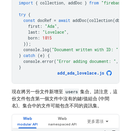
import
{
collection
,
addDoc
}
from
"firebase/fi
try
{
const
docRef
=
await
addDoc
(
collection
(
db
,
"u
first
:
"Ada"
,
last
:
"Lovelace"
,
born
:
1815
});
console
.
log
(
"Document written with ID: "
,
doc
}
catch
(
e
)
{
console
.
error
(
"Error adding document: "
,
e
);
}
add_ada_lovelace
.
js
現在將另一份文件新增至
users
集合。請注意，這
份文件包含第一個文件中沒有的鍵/值組合 (中間
名)。集合中的文件可能包含不同的資訊集。
Web
Web
更多選項