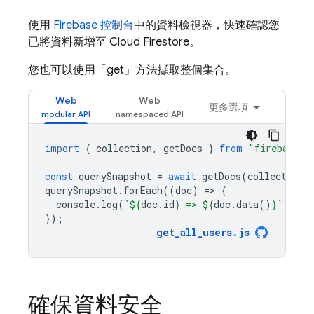
使用
Firebase 控制台
中的資料檢視器，快速確認您
已將資料新增至
Cloud Firestore
。
您也可以使用「get」方法擷取整個集合。
Web
Web
更多選項
import
{
collection
,
getDocs
}
from
"firebase/f
const
querySnapshot
=
await
getDocs
(
collection
(
querySnapshot
.
forEach
((
doc
)
=
>
{
console
.
log
(
`
${
doc
.
id
}
 => 
${
doc
.
data
()
}
`
);
});
get_all_users
.
js
確保資料安全