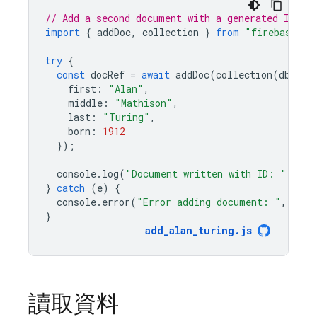
// Add a second document with a generated ID.
import
{
addDoc
,
collection
}
from
"firebase/fi
try
{
const
docRef
=
await
addDoc
(
collection
(
db
,
"u
first
:
"Alan"
,
middle
:
"Mathison"
,
last
:
"Turing"
,
born
:
1912
});
console
.
log
(
"Document written with ID: "
,
doc
}
catch
(
e
)
{
console
.
error
(
"Error adding document: "
,
e
);
}
add_alan_turing
.
js
讀取資料