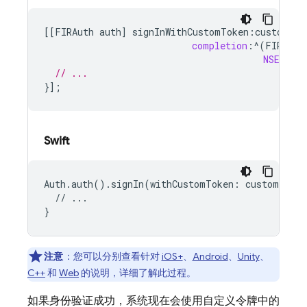
[[
FIRAuth
auth
]
signInWithCustomToken
:
customTok
completion
:
^
(
FIRAuth
NSError
// ...
}];
Swift
Auth.auth().signIn(withCustomToken: customToken
  // ...

注意
：
您可以分别查看针对
iOS+
、
Android
、
Unity
、
C++
和
Web
的说明，详细了解此过程。
如果身份验证成功，系统现在会使用自定义令牌中的