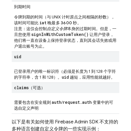
到期时间
令牌到期的时间（与 UNIX 计时原点之间相隔的秒数），
iat
该时间可能比
晚最多 3600 秒
。
注意：这仅会控制
自定义令牌
本身的过期时间。但是，一
sign
In
With
Custom
Token(
)
旦您使用
让用户登录，
他们将一直在设备上保持登录状态，直到其会话失效或用
户退出账号为止。
uid
已登录用户的唯一标识符（必须是长度为 1 到 128 个字符
uid
的字符串，含 1 和 128）。
越短，应用性能就越好。
claims
（可选）
auth
request
.
auth
需要包含在安全规则
/
变量中的可
选自定义声明
以下是有关如何使用 Firebase Admin SDK 不支持的
多种语言创建自定义令牌的一些实现示例：