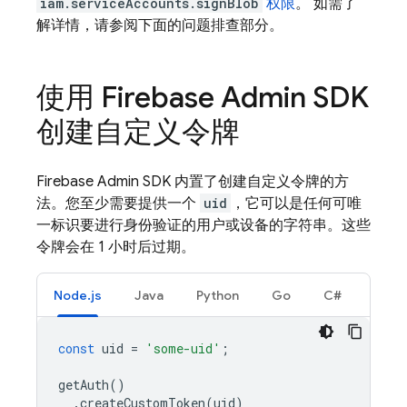
iam.serviceAccounts.signBlob
权限
。 如需了
解详情，请参阅下面的问题排查部分。
使用 Firebase Admin SDK
创建自定义令牌
Firebase Admin SDK 内置了创建自定义令牌的方
法。您至少需要提供一个
uid
，它可以是任何可唯
一标识要进行身份验证的用户或设备的字符串。这些
令牌会在 1 小时后过期。
Node.js
Java
Python
Go
C#
const
uid
=
'some-uid'
;
getAuth
()
.
createCustomToken
(
uid
)