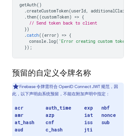
getAuth
()
.
createCustomToken
(
userId
,
additionalClaims
)
.
then
((
customToken
)
=
>
{
// Send token back to client
})
.
catch
((
error
)
=
>
{
console
.
log
(
'Error creating custom token:'
,
});
预留的自定义令牌名称
Firebase 令牌需符合 OpenID Connect JWT 规范，因
此，以下声明由系统预留，不能在附加声明中指定：
acr
auth
_
time
exp
nbf
amr
azp
iat
nonce
at
_
hash
cnf
iss
sub
aud
c
_
hash
jti