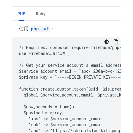
PHP
Ruby
使用
php-jwt
：
// Requires: composer require firebase/php-jwt
use Firebase\JWT\JWT;
// Get your service account's email address and
$service_account_email = "abc-123@a-b-c-123.iam
$private_key = "-----BEGIN PRIVATE KEY-----..."
function create_custom_token($uid, $is_premium_
  global $service_account_email, $private_key;
  $now_seconds = time();
  $payload = array(
    "iss" => $service_account_email,
    "sub" => $service_account_email,
    "aud" => "https://identitytoolkit.googleapi