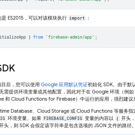
是 ES2015，可以对该模块执行
import
：
itializeApp
}
from
'firebase-admin/app'
;
SDK
se 项目后，您可以使用
Google 应用默认凭证
初始化 SDK。由于默认
无需提供环境变量或其他配置，因此对于在 Google 环境（例如
ne 和
Cloud Functions for Firebase
）中运行的应用，强烈建议采
ltime Database
、
Cloud Storage
或
Cloud Functions
等服务指
IG
环境变量。如果
FIREBASE_CONFIG
变量的内容以
{
开头，
头，则 SDK 会假定该字符串是包含选项的 JSON 文件的路径