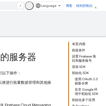
/
博客
转到控制台
本页内容
前提条件
加到您的服务器
设置 Firebase 项
目和服务账号
添加 SDK
执行以下操作：
初始化 SDK
使用 OAuth 2.0
以便进行批量数据管理和其他操
刷新令牌
在非 Google 环
境中初始化 SDK
初始化多个应用
发送
Firebase Cloud Messaging