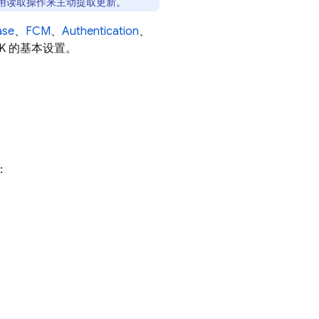
调用读取操作来主动提取更新。
ase
、
FCM
、
Authentication
、
K
的基本设置。
：