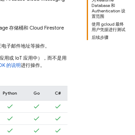
为 Realtime
Database 和
Authentication 设
置范围
使用 gcloud 最终
rage
存储桶和
Cloud Firestore
用户凭据进行测试
后续步骤
证电子邮件地址等操作。
桌面应用或 IoT 应用中），而不是用
SDK 的说明
进行操作。
Python
Go
C#