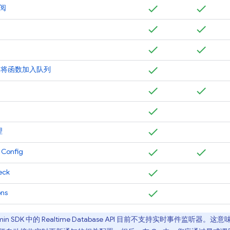
阅
sks 将函数加入队列
理
 Config
eck
ons
in SDK
中的
Realtime Database
API 目前不支持实时事件监听器。这