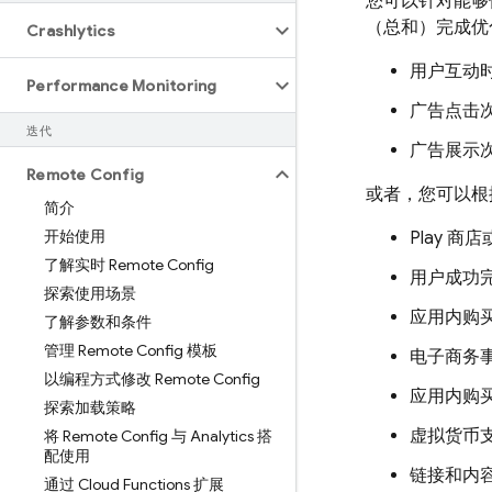
您可以针对能
（总和）完成优
Crashlytics
用户互动
Performance Monitoring
广告点击
迭代
广告展示
Remote Config
或者，您可以根
简介
开始使用
Play 商店
了解实时 Remote Config
用户成功
探索使用场景
应用内购
了解参数和条件
管理 Remote Config 模板
电子商务
以编程方式修改 Remote Config
应用内购
探索加载策略
虚拟货币
将 Remote Config 与 Analytics 搭
配使用
链接和内
通过 Cloud Functions 扩展