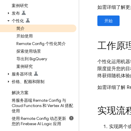
案例研究
如需详细了解更
发布
个性化
开始
简介
开始使用
工作原
Remote Config 个性化简介
探索使用场景
导出到 Big
Query
个性化运用机器
案例研究
限度提升您的目
服务器环境
终获得随机体验
价格、配额和限制
如需详细了解 Re
解决方案
将服务器端 Remote Config 与
Cloud Functions 和 Vertex AI 搭配
实现流
使用
使用 Remote Config 动态更新
您的 Firebase AI Logic 应用
实现两个