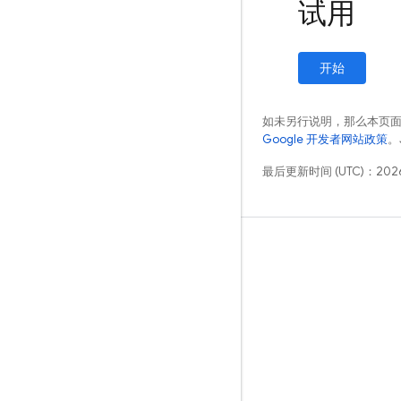
试用
开始
如未另行说明，那么本页
Google 开发者网站政策
。
最后更新时间 (UTC)：2026
学习
指南
参考
示例
库
GitHub