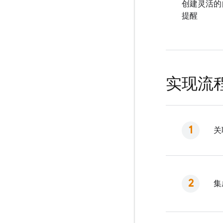
创建灵活的
提醒
实现流
关
集