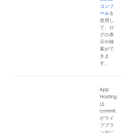
コンソ
ール
を
使用し
て、ロ
グの表
示や検
索がで
きま
す。
App
Hosting
は、
commit
がライ
ブブラ
ンチに