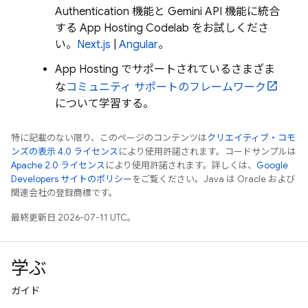
Authentication
機能と
Gemini API
機能に統合
する
App Hosting
Codelab をお試しくださ
い。
Next.js
|
Angular
。
App Hosting
でサポートされているさまざま
な
コミュニティ サポートのフレームワーク
について学習する。
特に記載のない限り、このページのコンテンツは
クリエイティブ・コモ
ンズの表示 4.0 ライセンス
により使用許諾されます。コードサンプルは
Apache 2.0 ライセンス
により使用許諾されます。詳しくは、
Google
Developers サイトのポリシー
をご覧ください。Java は Oracle および
関連会社の登録商標です。
最終更新日 2026-07-11 UTC。
学ぶ
ガイド