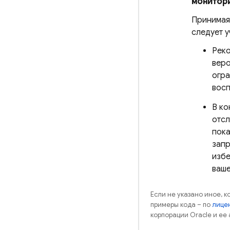
монитори
Принимая 
следует 
Реко
веро
огра
восп
В к
отсл
пока
запр
избе
ваше
Если не указано иное, 
примеры кода – по
лицен
корпорации Oracle и ее