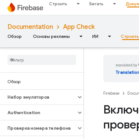
Строить
Бегать
Докум
Documentation
App Check
Обзор
Основы рекламы
ИИ
Строить
Translatio
Обзор
Firebase
Docum
Набор эмуляторов
Включ
Authentication
прове
Проверка номера телефона