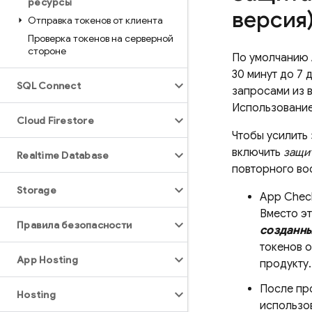
ресурсы
версия
Отправка токенов от клиента
Проверка токенов на серверной
стороне
По умолчанию
30 минут
до
7 
SQL Connect
запросами из в
Использование
Cloud Firestore
Чтобы усилить
включить
защи
Realtime Database
повторного во
Storage
App Chec
Вместо э
Правила безопасности
созданны
токенов о
App Hosting
продукту.
После про
Hosting
использов