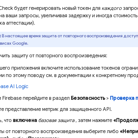
Check
будет генерировать новый токен для
каждого
запрос
на ваши запросы, увеличивая задержку и иногда стоимость
а аттестации).
:
В настоящее время защита от повторного воспроизведения досту
висах Google.
ечить защиту от повторного воспроизведения:
ашего приложения включите использование токенов ограни
и по этому поводу см. в документации к конкретному прод
base AI Logic
и
Firebase
перейдите в раздел
Безопасность
>
Проверка 
те представление метрик для защищенного API.
ь, что
включена
базовая защита
, затем нажмите
«Продолж
ты от повторного воспроизведения выберите либо
«Непри