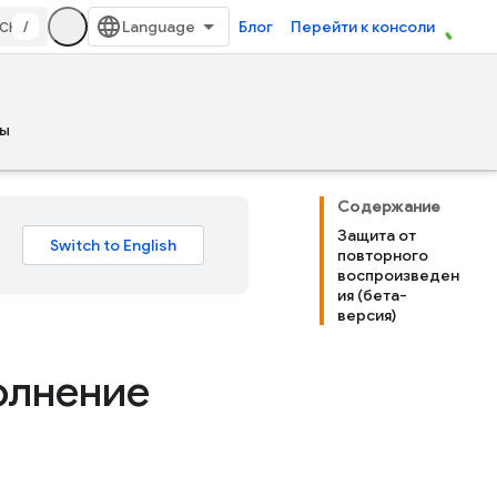
/
Блог
Перейти к консоли
ы
Содержание
Защита от
повторного
воспроизведен
ия (бета-
версия)
олнение