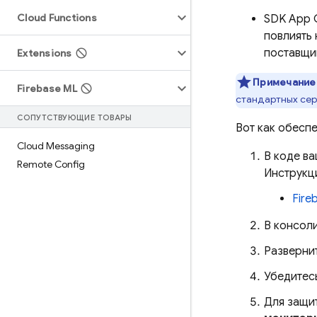
Cloud Functions
SDK
App 
повлиять 
поставщик
Extensions
Примечание
Firebase ML
стандартных сер
СОПУТСТВУЮЩИЕ ТОВАРЫ
Вот как обесп
Cloud Messaging
В коде в
Remote Config
Инструкци
Fire
В консол
Разверни
Убедитес
Для защи