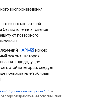
рного воспроизведения,
 ваших пользователей,
я без включенных токенов
защиту от повторного
окированы.
иложений
>
API»
можно
мый токен»
, которая
ьзовался в предыдущем
ся к этой категории, следует
ьше пользователей обновят
.
ns "С указанием авторства 4.0"
, а
 – это зарегистрированный товарный знак