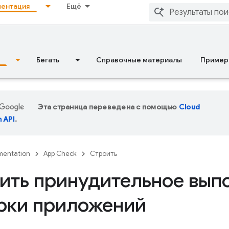
ентация
Ещё
Бегать
Справочные материалы
Пример
Эта страница переведена с помощью
Cloud
n API
.
entation
App Check
Строить
ить принудительное вып
рки приложений