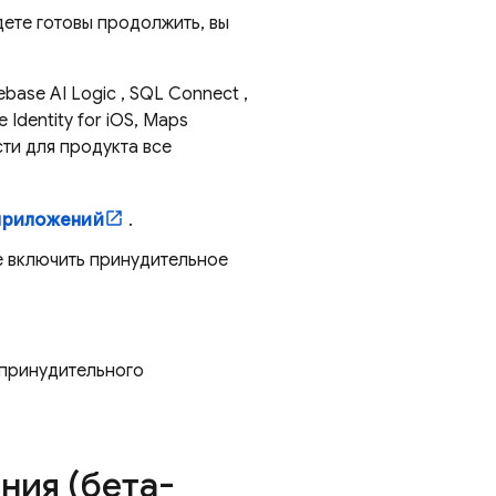
дете готовы продолжить, вы
rebase AI Logic
,
SQL Connect
,
 Identity for iOS, Maps
сти для продукта все
приложений
.
е включить принудительное
 принудительного
ния (бета-