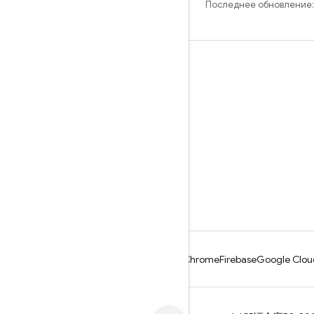
Последнее обновление:
Обучение
Руководства
Справочники
Примеры
Библиотеки
GitHub
Android
Chrome
Firebase
Google Clou