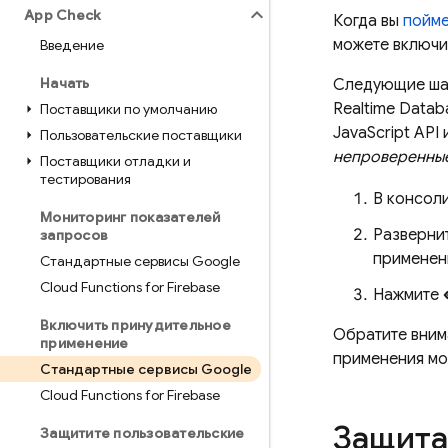
App Check
Когда вы
пойме
можете включи
Введение
Начать
Следующие шаг
Realtime Datab
Поставщики по умолчанию
JavaScript API
Пользовательские поставщики
непроверенны
Поставщики отладки и
тестирования
В консол
Мониторинг показателей
Развернит
запросов
применен
Стандартные сервисы Google
Cloud Functions for Firebase
Нажмите
Включить принудительное
Обратите вним
применение
применения мо
Стандартные сервисы Google
Cloud Functions for Firebase
Защита
Защитите пользовательские