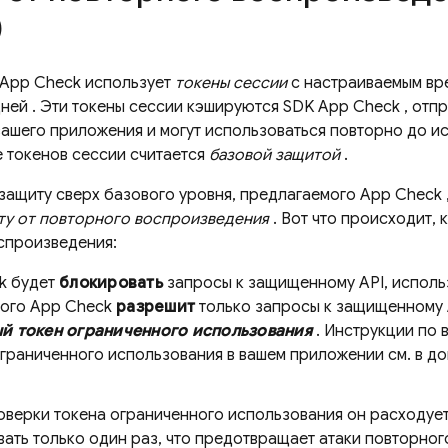
)
App Check
использует
токены сессии
с настраиваемым вре
дней
. Эти токены сессии кэшируются SDK
App Check
, отп
ашего приложения и могут использоваться повторно до ис
 токенов сессии считается
базовой защитой
.
 защиту сверх базового уровня, предлагаемого
App Check
ту от повторного воспроизведения
. Вот что происходит, 
спроизведения:
k
будет
блокировать
запросы к защищенному API, испол
того
App Check
разрешит
только запросы к защищенному
й токен ограниченного использования
. Инструкции по
граниченного использования в вашем приложении см. в д
верки токена ограниченного использования он расходуетс
ать только один раз, что предотвращает атаки повторног