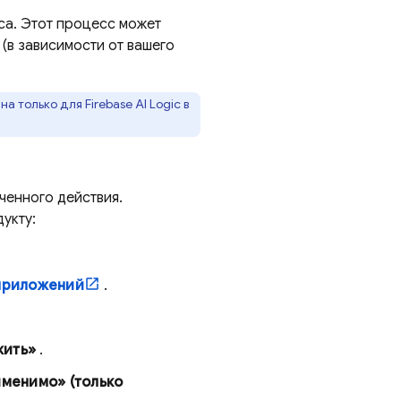
а. Этот процесс может
 (в зависимости от вашего
пна только для
Firebase AI Logic
в
ченного действия.
укту:
приложений
.
ить»
.
менимо» (только