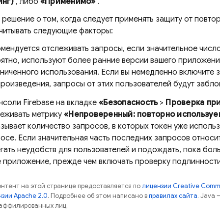
нг)
, либо
«Применимо»
.
решение о том, когда следует применять защиту от повто
учитывать следующие факторы:
мендуется отслеживать запросы, если значительное число
ятно, используют более ранние версии вашего приложени
ниченного использования. Если вы немедленно включите 
роизведения, запросы от этих пользователей будут забл
онсоли
Firebase
на вкладке
«Безопасность
>
Проверка пр
еживать метрику
«Непроверенный: повторно используе
зывает количество запросов, в которых токен уже испол
осе. Если значительная часть последних запросов относит
гать неудобств для пользователей и подождать, пока бол
 приложение, прежде чем включать проверку подлинности
контент на этой странице предоставляется по
лицензии Creative Commo
зии Apache 2.0
. Подробнее об этом написано в
правилах сайта
. Java
 аффилированных лиц.