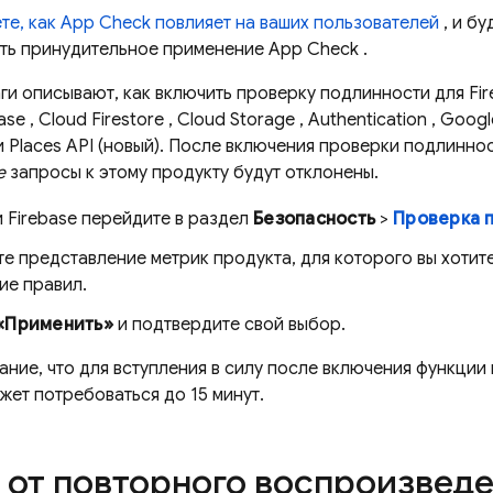
те, как
App Check
повлияет на ваших пользователей
, и бу
ть принудительное применение
App Check
.
и описывают, как включить проверку подлинности для
Fi
ase
,
Cloud Firestore
,
Cloud Storage
,
Authentication
, Google
 и Places API (новый). После включения проверки подлинно
е
запросы к этому продукту будут отклонены.
и
Firebase
перейдите в раздел
Безопасность
>
Проверка 
е представление метрик продукта, для которого вы хотит
ие правил.
«Применить»
и подтвердите свой выбор.
ание, что для вступления в силу после включения функции
жет потребоваться до 15 минут.
 от повторного воспроизведе