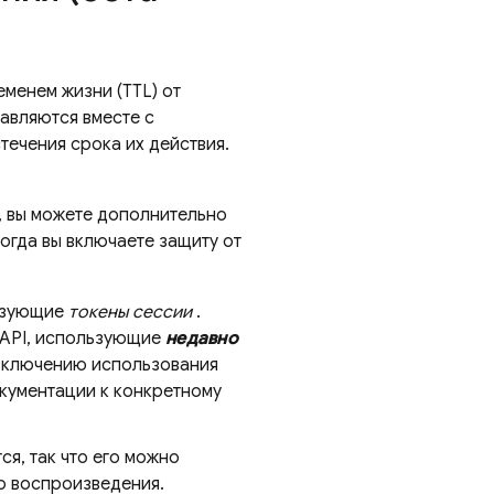
менем жизни (TTL) от
равляются вместе с
течения срока их действия.
, вы можете дополнительно
когда вы включаете защиту от
ьзующие
токены сессии
.
 API, использующие
недавно
 включению использования
окументации к конкретному
я, так что его можно
о воспроизведения.