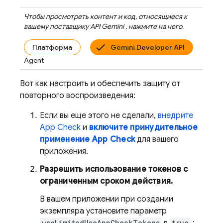
Чтобы просмотреть контент и код, относящиеся к
вашему поставщику
API Gemini
, нажмите на него.
Платформа
Gemini Developer API
Agent
Вот как настроить и обеспечить защиту от
повторного воспроизведения:
Если вы еще этого не сделали,
внедрите
App Check
и
включите принудительное
применение
App Check
для вашего
приложения.
Разрешить использование токенов с
ограниченным сроком действия.
В вашем приложении при создании
экземпляра установите параметр
useLimitedUseAppCheckTokens
true