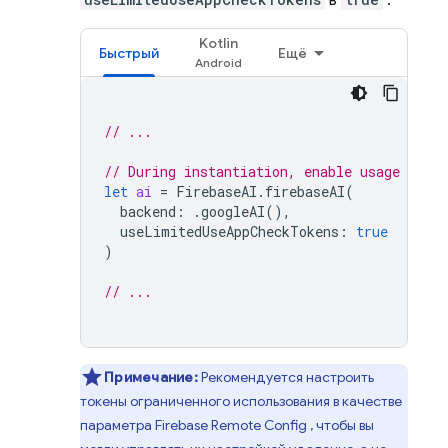
в
:
Kotlin
Быстрый
Ещё
// ...
// During instantiation, enable usage of l
let
ai
=
FirebaseAI
.
firebaseAI
(
backend
:
.
googleAI
(),
useLimitedUseAppCheckTokens
:
true
)
// ...
Примечание:
Рекомендуется настроить
токены ограниченного использования в качестве
параметра
Firebase Remote Config
, чтобы вы