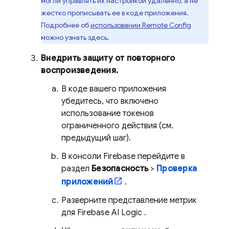
могли управлять их настройкой удаленно, а не
жестко прописывать ее в коде приложения.
Подробнее об
использовании
Remote Config
можно узнать здесь.
Внедрить защиту от повторного
воспроизведения.
В коде вашего приложения
убедитесь, что включено
использование токенов
ограниченного действия (см.
предыдущий шаг).
В консоли
Firebase
перейдите в
раздел
Безопасность
>
Проверка
приложений
.
Разверните представление метрик
для
Firebase AI Logic
.