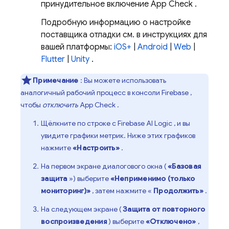
принудительное включение
App Check
.
Подробную информацию о настройке
поставщика отладки см. в инструкциях для
вашей платформы:
iOS+
|
Android
|
Web
|
Flutter
|
Unity
.
Примечание
: Вы можете использовать
аналогичный рабочий процесс в консоли
Firebase
,
чтобы
отключить
App Check
.
Щёлкните по строке с
Firebase AI Logic
, и вы
увидите графики метрик. Ниже этих графиков
нажмите
«Настроить»
.
На первом экране диалогового окна (
«Базовая
защита
») выберите
«Неприменимо (только
мониторинг)»
, затем нажмите «
Продолжить»
.
На следующем экране (
Защита от повторного
воспроизведения
) выберите
«Отключено»
,