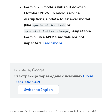
Gemini 2.5 models will shut down in
October 2026
. To avoid service
disruptions, update to a newer model
(like
or
gemini-3.6-flash
). Any stable
gemini-3.1-flash-image
Gemini Live API 2.5 models are not
impacted.
Learn more.
Эта страница переведена с помощью
Cloud
Translation API
.
Firebase
Documentation
Firebase AI Logic
ИИ