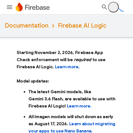
Documentation
Firebase AI Logic
Starting November 2, 2026, Firebase App
Check enforcement will be
required
to use
Firebase AI Logic.
Learn more.
Model updates:
The latest Gemini models, like
Gemini 3.6 Flash
, are available to use with
Firebase AI Logic!
Learn more.
All Imagen models will shut down as early
as
August 17, 2026
.
Learn about migrating
your apps to use Nano Banana.