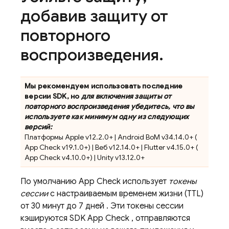
добавив защиту от
повторного
воспроизведения
.
Мы рекомендуем использовать последние
версии SDK, но
для включения защиты от
повторного воспроизведения убедитесь, что вы
используете как минимум одну из следующих
версий:
Платформы Apple v12.2.0+ | Android BoM v34.14.0+ (
App Check
v19.1.0+) | Веб v12.14.0+ | Flutter v4.15.0+ (
App Check
v4.10.0+) | Unity v13.12.0+
По умолчанию
App Check
использует
токены
сессии
с настраиваемым временем жизни (TTL)
от
30 минут
до
7 дней
. Эти токены сессии
кэшируются SDK
App Check
, отправляются