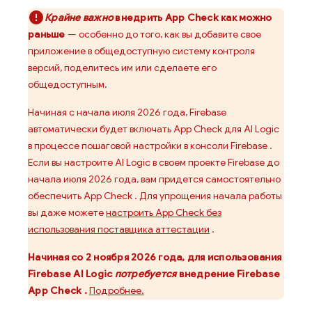
Крайне важно
внедрить
App Check
как можно
раньше
— особенно до того, как вы добавите свое
приложение в общедоступную систему контроля
версий, поделитесь им или сделаете его
общедоступным.
Начиная с начала июля 2026 года, Firebase
автоматически будет включать
App Check
для
AI Logic
в процессе пошаговой настройки в консоли
Firebase
.
Если вы настроите
AI Logic
в своем проекте Firebase до
начала июля 2026 года, вам придется самостоятельно
обеспечить
App Check
. Для упрощения начала работы
вы даже можете
настроить
App Check
без
использования поставщика аттестации
.
Начиная со 2 ноября 2026 года, для использования
Firebase AI Logic
потребуется
внедрение
Firebase
App Check
.
Подробнее.