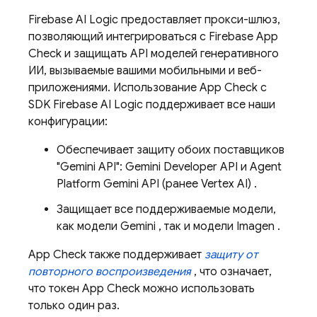
Firebase AI Logic
предоставляет прокси-шлюз,
позволяющий интегрироваться с
Firebase App
Check
и защищать API моделей генеративного
ИИ, вызываемые вашими мобильными и веб-
приложениями. Использование
App Check
с
SDK
Firebase AI Logic
поддерживает все наши
конфигурации:
Обеспечивает защиту обоих поставщиков
"Gemini API":
Gemini Developer API
и
Agent
Platform
Gemini API (ранее Vertex AI)
.
Защищает все поддерживаемые модели,
как модели
Gemini
, так и модели
Imagen
.
App Check
также поддерживает
защиту от
повторного воспроизведения
, что означает,
что токен
App Check
можно использовать
только один раз.