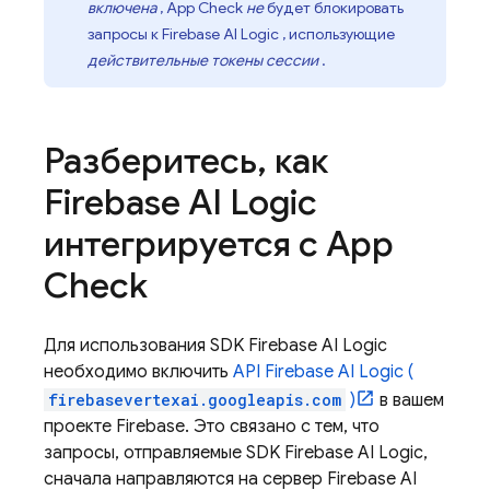
включена
,
App Check
не
будет блокировать
запросы к
Firebase AI Logic
, использующие
действительные токены сессии
.
Разберитесь
,
как
Firebase AI Logic
интегрируется с
App
Check
Для использования SDK
Firebase AI Logic
необходимо включить
API
Firebase AI Logic
(
firebasevertexai.googleapis.com
)
в вашем
проекте Firebase. Это связано с тем, что
запросы, отправляемые SDK
Firebase AI Logic,
сначала направляются на сервер
Firebase AI