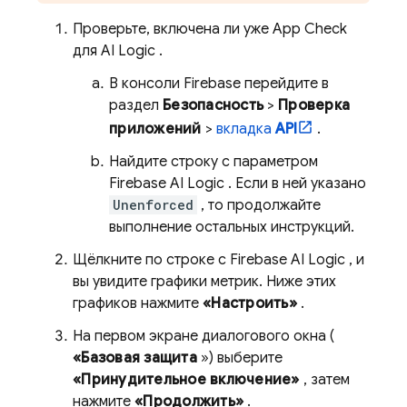
Проверьте, включена ли уже
App Check
для
AI Logic
.
В консоли
Firebase
перейдите в
раздел
Безопасность
>
Проверка
приложений
>
вкладка
API
.
Найдите строку с параметром
Firebase AI Logic
. Если в ней указано
Unenforced
, то продолжайте
выполнение остальных инструкций.
Щёлкните по строке с
Firebase AI Logic
, и
вы увидите графики метрик. Ниже этих
графиков нажмите
«Настроить»
.
На первом экране диалогового окна (
«Базовая защита
») выберите
«Принудительное включение»
, затем
нажмите
«Продолжить»
.