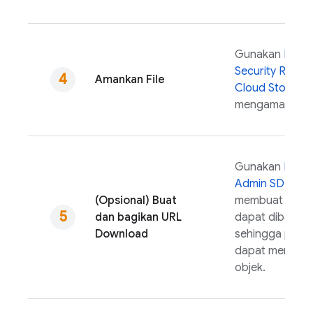
Gunakan
Fireb
Security Rules
u
Amankan File
Cloud Storage
mengamankan f
Gunakan
Fireb
Admin SDK
unt
(Opsional) Buat
membuat URL 
dan bagikan URL
dapat dibagika
Download
sehingga peng
dapat mendow
objek.