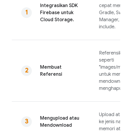
Integrasikan SDK
cepat menggu
Firebase
untuk
Gradle, Swift 
Cloud Storage
.
Manager, atau 
include.
Referensikan jalu
seperti
Membuat
"images/mounta
Referensi
untuk mengupl
mendownload, 
menghapusnya
Upload atau d
Mengupload atau
ke jenis native
Mendownload
memori atau di