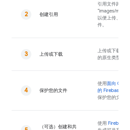
引用文件路径（
“images/mount
创建引用
以便上传、下载
件。
上传或下载为内
上传或下载
的原生类型。
使用
面向
Cloud
保护您的文件
的
Firebase Sec
保护您的文件。
使用
Firebase
A
（可选）创建和共