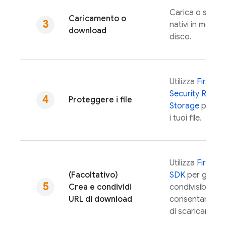
Carica o scarica
Caricamento o
nativi in memor
download
disco.
Utilizza
Firebas
Security Rules
Proteggere i file
Storage
per pr
i tuoi file.
Utilizza
Firebas
(Facoltativo)
SDK
per gener
Crea e condividi
condivisibili ch
URL di download
consentano agli
di scaricare gli