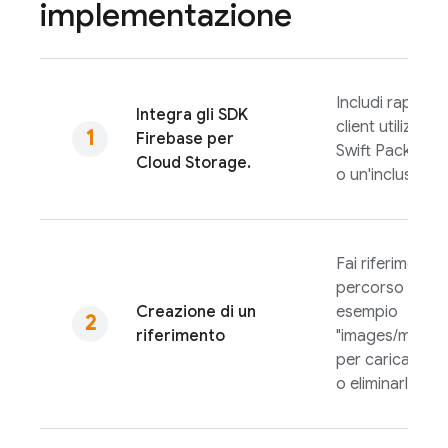
implementazione
Includi rapidam
Integra gli SDK
client utilizzan
Firebase
per
Swift Package
Cloud Storage
.
o un'inclusione 
Fai riferimento 
percorso di un f
Creazione di un
esempio
riferimento
"images/mounta
per caricarlo, s
o eliminarlo.