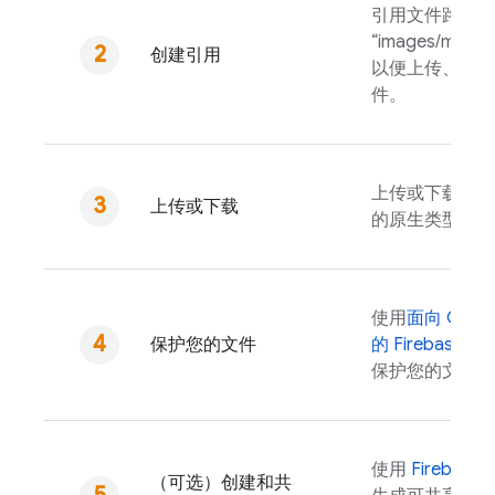
引用文件路径（
“images/mount
创建引用
以便上传、下载
件。
上传或下载为内
上传或下载
的原生类型。
使用
面向
Cloud
保护您的文件
的
Firebase Sec
保护您的文件。
使用
Firebase
A
（可选）创建和共