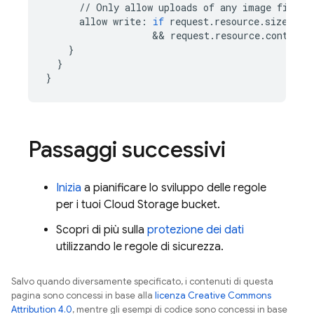
//
Only
allow
uploads
of
any
image
file
t
allow
write
:
if
request
.
resource
.
size
 < 
5
&&
request
.
resource
.
contentT
}
}
}
Passaggi successivi
Inizia
a pianificare lo sviluppo delle regole
per i tuoi
Cloud Storage
bucket.
Scopri di più sulla
protezione dei dati
utilizzando le regole di sicurezza.
Salvo quando diversamente specificato, i contenuti di questa
pagina sono concessi in base alla
licenza Creative Commons
Attribution 4.0
, mentre gli esempi di codice sono concessi in base