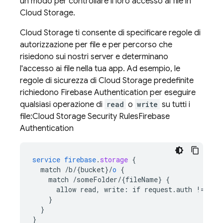
un modo per controllare il loro accesso ai file in
Cloud Storage
.
Cloud Storage
ti consente di specificare regole di
autorizzazione per file e per percorso che
risiedono sui nostri server e determinano
l'accesso ai file nella tua app. Ad esempio, le
regole di sicurezza di Cloud Storage predefinite
richiedono Firebase Authentication per eseguire
qualsiasi operazione di
read
o
write
su tutti i
file:
Cloud Storage
Security Rules
Firebase
Authentication
service
firebase
.
storage
{
match
/b/{bucket
}
/
o
{
match
/someFolder/{fileName
}
{
allow
read,
write
:
if
request
.
auth
!=
nul
}
}
}