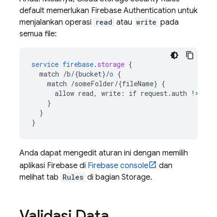
default memerlukan
Firebase Authentication
untuk
menjalankan operasi
read
atau
write
pada
semua file:
service
firebase
.
storage
{
match
/b/{bucket
}
/
o
{
match
/someFolder/{fileName
}
{
allow
read,
write
:
if
request
.
auth
!=
nul
}
}
}
Anda dapat mengedit aturan ini dengan memilih
aplikasi Firebase di
Firebase
console
dan
melihat tab
Rules
di bagian Storage.
Validasi Data