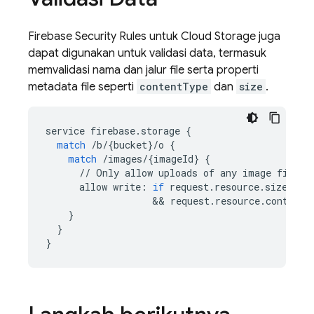
Firebase Security Rules
untuk
Cloud Storage
juga
dapat digunakan untuk validasi data, termasuk
memvalidasi nama dan jalur file serta properti
metadata file seperti
contentType
dan
size
.
service
firebase
.
storage
{
match
/
b
/
{
bucket
}
/
o
{
match
/
images
/
{
imageId
}
{
//
Only
allow
uploads
of
any
image
file
t
allow
write
:
if
request
.
resource
.
size
 < 
5
&&
request
.
resource
.
contentT
}
}
}