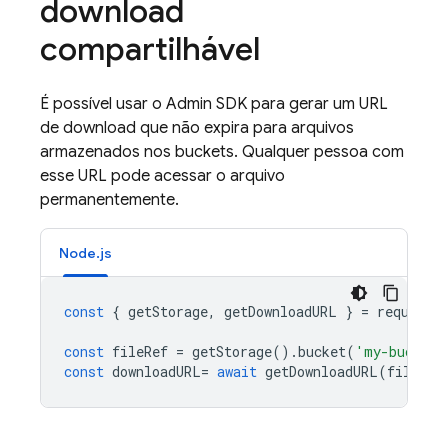
download
compartilhável
É possível usar o
Admin SDK
para gerar um URL
de download que não expira para arquivos
armazenados nos buckets. Qualquer pessoa com
esse URL pode acessar o arquivo
permanentemente.
Node.js
const
{
getStorage
,
getDownloadURL
}
=
require
(
const
fileRef
=
getStorage
().
bucket
(
'my-bucket'
const
downloadURL
=
await
getDownloadURL
(
fileRef