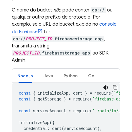
O nome do bucket
não
pode conter
gs://
ou
qualquer outro prefixo de protocolo. Por
exemplo, se o URL do bucket exibido no
console
do
Firebase
for
gs://
PROJECT_ID
.firebasestorage.app
,
transmita a string
PROJECT_ID
.firebasestorage.app
ao SDK
Admin.
Node.js
Java
Python
Go
const
{
initializeApp
,
cert
}
=
require
(
'fireba
const
{
getStorage
}
=
require
(
'firebase-admin/
const
serviceAccount
=
require
(
'./path/to/servi
initializeApp
({
credential
:
cert
(
serviceAccount
),